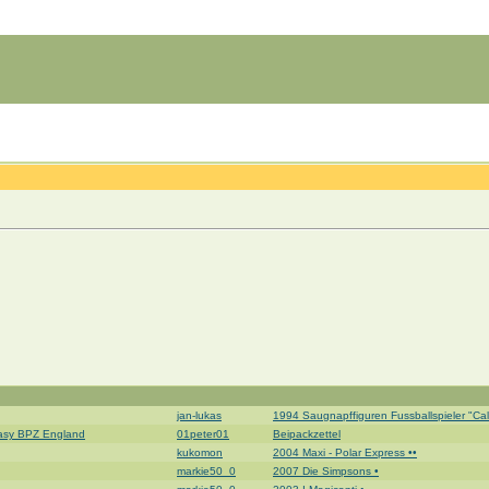
jan-lukas
1994 Saugnapffiguren Fussballspieler "Calci
ntasy BPZ England
01peter01
Beipackzettel
kukomon
2004 Maxi - Polar Express ••
markie50_0
2007 Die Simpsons •