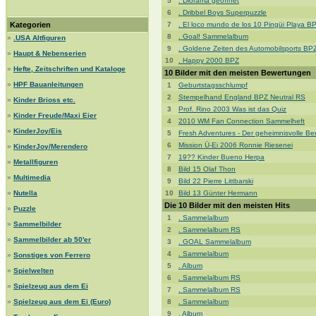
5
. Diorama geöffnet
6
. Dribbel Boys Superpuzzle
Kategorien
7
. El loco mundo de los 10 Pingüi Playa 
8
. Goal! Sammelalbum
»
.USA Altfiguren
9
. Goldene Zeiten des Automobilsports BP
»
Haupt & Nebenserien
10
. Happy 2000 BPZ
»
Hefte, Zeitschriften und Kataloge
10 Bilder mit den meisten Bewertungen
»
HPF Bauanleitungen
1
Geburtstagsschlumpf
2
Stempelhand England BPZ Neutral RS
»
Kinder Brioss etc.
3
Prof. Rino 2003 Was ist das Quiz
»
Kinder Freude/Maxi Eier
4
2010 WM Fan Connection Sammelheft
»
KinderJoy/Eis
5
Fresh Adventures - Der geheimnisvolle Be
6
Mission Ü-Ei 2006 Ronnie Riesenei
»
KinderJoy/Merendero
7
19?? Kinder Bueno Herpa
»
Metallfiguren
8
Bild 15 Olaf Thon
»
Multimedia
9
Bild 22 Pierre Littbarski
»
Nutella
10
Bild 13 Günter Hermann
Die 10 Bilder mit den meisten Hits
»
Puzzle
1
. Sammelalbum
»
Sammelbilder
2
. Sammelalbum RS
»
Sammelbilder ab 50'er
3
. GOAL Sammelalbum
4
. Sammelalbum
»
Sonstiges von Ferrero
5
. Album
»
Spielwelten
6
. Sammelalbum RS
»
Spielzeug aus dem Ei
7
. Sammelalbum RS
»
Spielzeug aus dem Ei (Euro)
8
. Sammelalbum
9
. Album