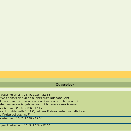
Quasselbox
eschrieben am: 28. 5. 2026 - 22:33
etwas besser sind 3er o.ä. aber auch nur paar Cent.
Ferrero nur noch, wenn es neue Sachen sind, für den Kat
 oder besondere Angebote, wenn ich gerade dazu komme.
ieben am: 28. 5. 2026 - 17:17
as Joy mittlerweile 1,49 €, bei den Preisen verliert man die Lust.
e Preise bei euch so?“
ieben am: 10. 5. 2026 - 23:04
eschrieben am: 10. 5. 2026 - 12:08