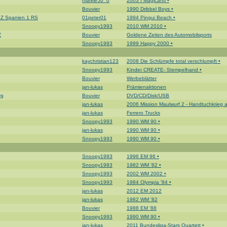
markie50_0
2003 I Magicanti •
Bouvier
1990 Dribbel Boys •
BPZ Spanien 1 RS
01peter01
1994 Pingui Beach •
Snoopy1993
2010 WM 2010 •
Z
Bouvier
Goldene Zeiten des Automobilsports
Snoopy1993
1999 Happy 2000 •
kaychristian123
2008 Die Schlümpfe total verschlumpft •
Snoopy1993
Kinder CREATE- Stempelhand •
Bouvier
Werbeblätter
jan-lukas
Prämienaktionen
rg
Bouvier
DVD/CD/Disk/USB
jan-lukas
2006 Mission Maulwurf 2 - Handtuchkrieg a
jan-lukas
Ferrero Trucks
Snoopy1993
1990 WM 90 •
jan-lukas
1990 WM 90 •
Snoopy1993
1990 WM 90 •
Snoopy1993
1996 EM 96 •
Snoopy1993
1982 WM '82 •
Snoopy1993
2002 WM 2002 •
Snoopy1993
1984 Olympia '84 •
jan-lukas
2012 EM 2012
jan-lukas
1982 WM '82
Bouvier
1988 EM '88
Snoopy1993
1990 WM 90 •
jan-lukas
2011 Bundesliga-Stars Quartett •