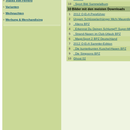
»
Trucks von Ferrero
10
. Sport Bild Sammelalbum
»
Varianten
10 Bilder mit den meisten Downloads
»
Weihnachten
1
2012 O-Ei-A Preisführer
2
Ungarn Schlüsselanhänger Michi Mauerdi
»
Werbung & Merchandising
3
. Aliens BPZ
4
. Erkennst Du Deinen Schlumpf? Super-M
5
. Strand-Nasen im Club-Urlaub BPZ
6
. MagicSport 2 BPZ Deutschland
7
2012 O-Ei-A Sammler-Edition
8
. Die kunterbunten Kuschel-Hasen BPZ
9
. Die Simpsons BPZ
10
Ghost 02