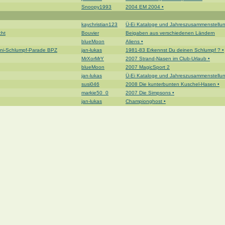
Snoopy1993
2004 EM 2004 •
kaychristian123
Ü-Ei Kataloge und Jahreszusammenstellu
cht
Bouvier
Beigaben aus verschiedenen Ländern
blueMoon
Aliens •
ini-Schlumpf-Parade BPZ
jan-lukas
1981-83 Erkennst Du deinen Schlumpf ? •
MrXorMrY
2007 Strand-Nasen im Club-Urlaub •
blueMoon
2007 MagicSport 2
jan-lukas
Ü-Ei Kataloge und Jahreszusammenstellu
susi046
2008 Die kunterbunten Kuschel-Hasen •
markie50_0
2007 Die Simpsons •
jan-lukas
Championghost •