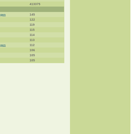
413375
ngen
145
122
119
115
114
113
ngen
112
106
105
105