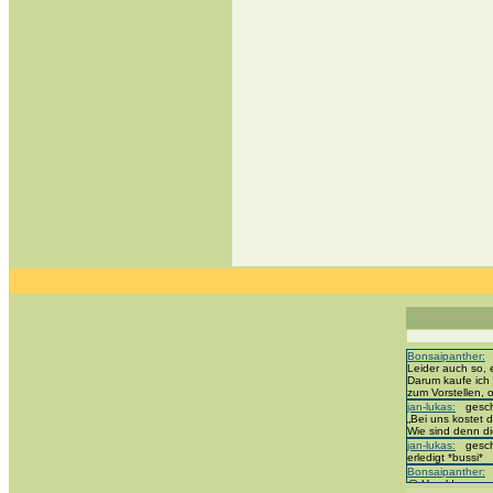
Bonsaipanther:
g
Leider auch so, 
Darum kaufe ich 
zum Vorstellen,
jan-lukas:
geschr
„Bei uns kostet d
Wie sind denn di
jan-lukas:
geschr
erledigt *bussi*
Bonsaipanther:
g
@ Harald