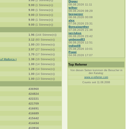
9.00
(1 Stimme(n))
Digger
08.08.2026 11:11
9.00
(1 Stimme(n))
telfner
9.00
(1 Stimme(n))
08.08.2026 08:29
beeganzer
9.00
(3 Stimme(n))
08.08.2026 00:08
9.00
(1 Stimme(n))
alex
07.08.2026 23:31
9.00
(1 Stimme(n))
Bonsaipanther
07.08.2026 21:36
jan-lukas
1.96
(144 Stimme(n))
06.08.2026 23:42
umbepod83
3.12
(60 Stimme(n))
06.08.2026 12:51
1.00
(30 Stimme(n))
indigo08
05.08.2026 10:01
3.97
(27 Stimme(n))
Poppi
1.70
(17 Stimme(n))
04.08.2026 17:07
uf Mallorca •
1.38
(16 Stimme(n))
1.00
(14 Stimme(n))
Top Referrer
1.28
(14 Stimme(n))
Von diesen Seiten kommen die Besucher in
den Katalog:
1.00
(14 Stimme(n))
www.e-referrer.com
1.00
(13 Stimme(n))
Counts seit 11.08.2008
436960
424824
422221
421709
416691
416689
415442
414434
413916