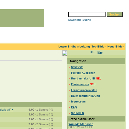
Erweiterte Suche
Letzte Bildbearbeitung
Top Bilder
Neue Bilder
Navigation
»
Startseite
»
Ferrero Auktionen
»
Rund um das Ü-Ei
NEU
»
Eiertante.com
NEU
»
Fremdfirmenkatalog
»
Datenschutzerklärung
»
Impressum
»
FAQ
allegri" •
9.00
(1 Stimme(n))
»
SPENDEN
9.00
(1 Stimme(n))
Letze aktive User
9.00
(1 Stimme(n))
Wim0411Janssen
9.00
(2 Stimme(n))
08.08.2026 11:21