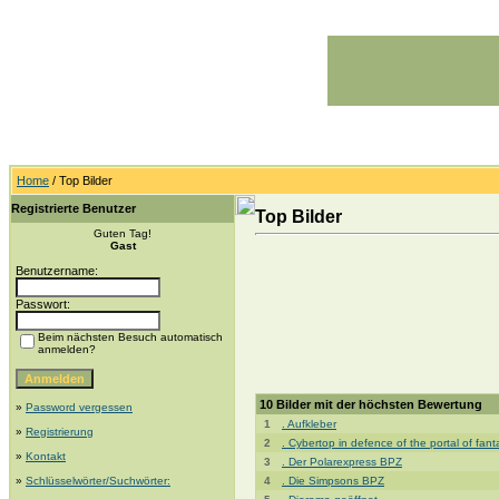
Home
/ Top Bilder
Registrierte Benutzer
Top Bilder
Guten Tag!
Gast
Benutzername:
Passwort:
Beim nächsten Besuch automatisch
anmelden?
10 Bilder mit der höchsten Bewertung
»
Password vergessen
1
. Aufkleber
»
Registrierung
2
. Cybertop in defence of the portal of fa
»
Kontakt
3
. Der Polarexpress BPZ
»
Schlüsselwörter/Suchwörter:
4
. Die Simpsons BPZ