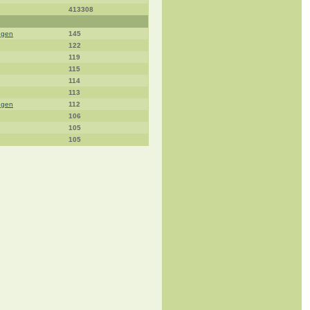
413308
ngen
145
122
119
115
114
113
ngen
112
106
105
105