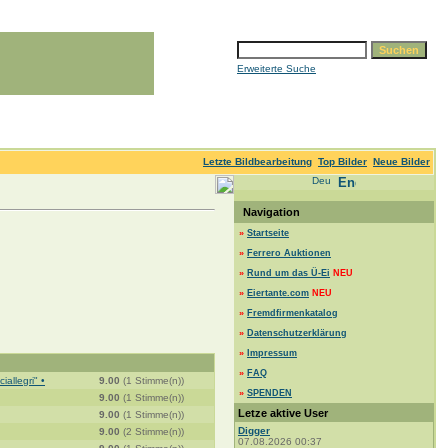
Erweiterte Suche
Letzte Bildbearbeitung
Top Bilder
Neue Bilder
Navigation
»
Startseite
»
Ferrero Auktionen
»
Rund um das Ü-Ei
NEU
»
Eiertante.com
NEU
»
Fremdfirmenkatalog
»
Datenschutzerklärung
»
Impressum
»
FAQ
allegri" •
9.00
(1 Stimme(n))
»
SPENDEN
9.00
(1 Stimme(n))
Letze aktive User
9.00
(1 Stimme(n))
Digger
9.00
(2 Stimme(n))
07.08.2026 00:37