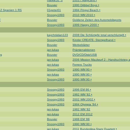
markie50_0
2003 I Magicanti •
Bouvier
1990 Dribbel Boys •
BPZ Spanien 1 RS
01peter01
1994 Pingui Beach •
Snoopy1993
2010 WM 2010 •
Z
Bouvier
Goldene Zeiten des Automobilsports
Snoopy1993
1999 Happy 2000 •
kaychristian123
2008 Die Schlümpfe total verschlumpft •
Snoopy1993
Kinder CREATE- Stempelhand •
Bouvier
Werbeblätter
jan-lukas
Prämienaktionen
rg
Bouvier
DVD/CD/Disk/USB
jan-lukas
2006 Mission Maulwurf 2 - Handtuchkrieg a
jan-lukas
Ferrero Trucks
Snoopy1993
1990 WM 90 •
jan-lukas
1990 WM 90 •
Snoopy1993
1990 WM 90 •
Snoopy1993
1996 EM 96 •
Snoopy1993
1982 WM '82 •
Snoopy1993
2002 WM 2002 •
Snoopy1993
1984 Olympia '84 •
jan-lukas
1982 WM '82
jan-lukas
2012 EM 2012
Bouvier
1988 EM '88
Snoopy1993
1990 WM 90 •
jan-lukas
2011 Bundesliga-Stars Quartett •