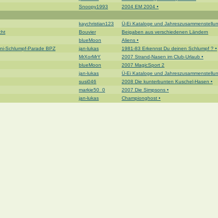
Snoopy1993
2004 EM 2004 •
kaychristian123
Ü-Ei Kataloge und Jahreszusammenstellu
cht
Bouvier
Beigaben aus verschiedenen Ländern
blueMoon
Aliens •
ini-Schlumpf-Parade BPZ
jan-lukas
1981-83 Erkennst Du deinen Schlumpf ? •
MrXorMrY
2007 Strand-Nasen im Club-Urlaub •
blueMoon
2007 MagicSport 2
jan-lukas
Ü-Ei Kataloge und Jahreszusammenstellu
susi046
2008 Die kunterbunten Kuschel-Hasen •
markie50_0
2007 Die Simpsons •
jan-lukas
Championghost •