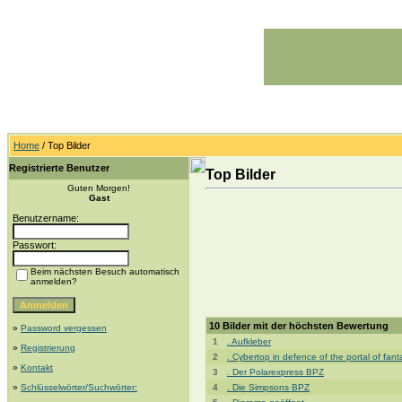
Home
/ Top Bilder
Registrierte Benutzer
Top Bilder
Guten Morgen!
Gast
Benutzername:
Passwort:
Beim nächsten Besuch automatisch
anmelden?
10 Bilder mit der höchsten Bewertung
»
Password vergessen
1
. Aufkleber
»
Registrierung
2
. Cybertop in defence of the portal of fa
»
Kontakt
3
. Der Polarexpress BPZ
»
Schlüsselwörter/Suchwörter:
4
. Die Simpsons BPZ