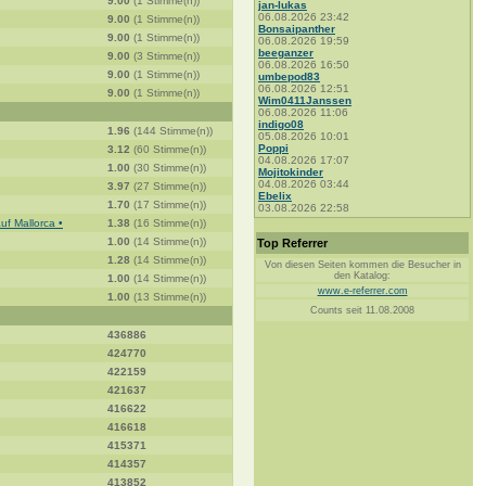
9.00
(1 Stimme(n))
jan-lukas
06.08.2026 23:42
9.00
(1 Stimme(n))
Bonsaipanther
9.00
(1 Stimme(n))
06.08.2026 19:59
beeganzer
9.00
(3 Stimme(n))
06.08.2026 16:50
9.00
(1 Stimme(n))
umbepod83
06.08.2026 12:51
9.00
(1 Stimme(n))
Wim0411Janssen
06.08.2026 11:06
indigo08
1.96
(144 Stimme(n))
05.08.2026 10:01
Poppi
3.12
(60 Stimme(n))
04.08.2026 17:07
1.00
(30 Stimme(n))
Mojitokinder
04.08.2026 03:44
3.97
(27 Stimme(n))
Ebelix
1.70
(17 Stimme(n))
03.08.2026 22:58
uf Mallorca •
1.38
(16 Stimme(n))
1.00
(14 Stimme(n))
Top Referrer
1.28
(14 Stimme(n))
Von diesen Seiten kommen die Besucher in
den Katalog:
1.00
(14 Stimme(n))
www.e-referrer.com
1.00
(13 Stimme(n))
Counts seit 11.08.2008
436886
424770
422159
421637
416622
416618
415371
414357
413852