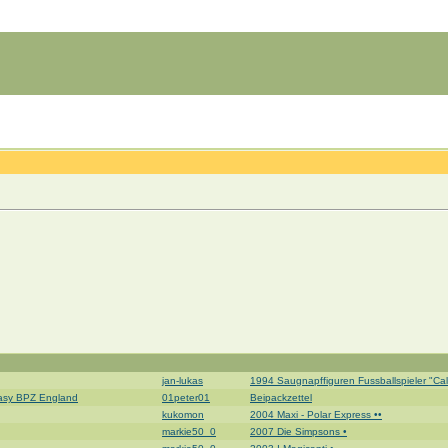
jan-lukas
1994 Saugnapffiguren Fussballspieler "Calci
ntasy BPZ England
01peter01
Beipackzettel
kukomon
2004 Maxi - Polar Express ••
markie50_0
2007 Die Simpsons •