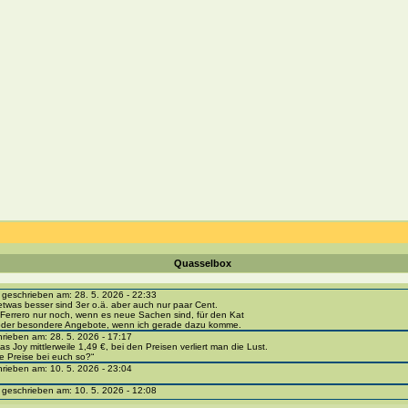
Quasselbox
eschrieben am: 28. 5. 2026 - 22:33
etwas besser sind 3er o.ä. aber auch nur paar Cent.
Ferrero nur noch, wenn es neue Sachen sind, für den Kat
 oder besondere Angebote, wenn ich gerade dazu komme.
ieben am: 28. 5. 2026 - 17:17
as Joy mittlerweile 1,49 €, bei den Preisen verliert man die Lust.
e Preise bei euch so?“
ieben am: 10. 5. 2026 - 23:04
eschrieben am: 10. 5. 2026 - 12:08