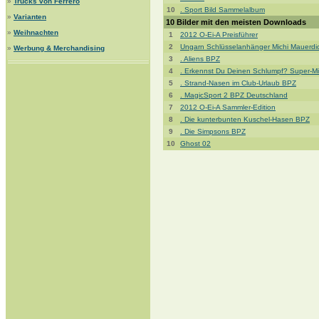
»
Trucks von Ferrero
10
. Sport Bild Sammelalbum
»
Varianten
10 Bilder mit den meisten Downloads
»
Weihnachten
1
2012 O-Ei-A Preisführer
2
Ungarn Schlüsselanhänger Michi Mauerdi
»
Werbung & Merchandising
3
. Aliens BPZ
4
. Erkennst Du Deinen Schlumpf? Super-M
5
. Strand-Nasen im Club-Urlaub BPZ
6
. MagicSport 2 BPZ Deutschland
7
2012 O-Ei-A Sammler-Edition
8
. Die kunterbunten Kuschel-Hasen BPZ
9
. Die Simpsons BPZ
10
Ghost 02