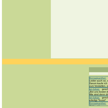
Bonsaipanther:
g
Leider auch so, 
Darum kaufe ich 
zum Vorstellen,
jan-lukas:
geschr
„Bei uns kostet d
Wie sind denn di
jan-lukas:
geschr
erledigt *bussi*
Bonsaipanther:
g
@ Harald