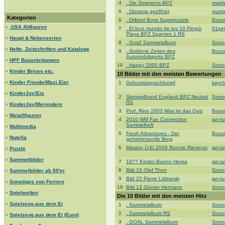
4
. Die Simpsons BPZ
mark
5
. Diorama geöffnet
mark
Kategorien
6
. Dribbel Boys Superpuzzle
Bouvi
»
.USA Altfiguren
7
. El loco mundo de los 10 Pingüi
01pe
Playa BPZ Spanien 1 RS
»
Haupt & Nebenserien
8
. Goal! Sammelalbum
Snoo
»
Hefte, Zeitschriften und Kataloge
9
. Goldene Zeiten des
Bouvi
Automobilsports BPZ
»
HPF Bauanleitungen
10
. Happy 2000 BPZ
Snoo
»
Kinder Brioss etc.
10 Bilder mit den meisten Bewertungen
»
Kinder Freude/Maxi Eier
1
Geburtstagsschlumpf
kaych
»
KinderJoy/Eis
2
Stempelhand England BPZ Neutral
Snoo
RS
»
KinderJoy/Merendero
3
Prof. Rino 2003 Was ist das Quiz
Bouvi
»
Metallfiguren
4
2010 WM Fan Connection
jan-l
Sammelheft
»
Multimedia
5
Fresh Adventures - Der
Bouvi
»
Nutella
geheimnisvolle Berg
6
Mission Ü-Ei 2006 Ronnie Riesenei
jan-l
»
Puzzle
»
Sammelbilder
7
19?? Kinder Bueno Herpa
jan-l
8
Bild 15 Olaf Thon
Snoo
»
Sammelbilder ab 50'er
9
Bild 22 Pierre Littbarski
jan-l
»
Sonstiges von Ferrero
10
Bild 13 Günter Hermann
Snoo
»
Spielwelten
Die 10 Bilder mit den meisten Hits
»
Spielzeug aus dem Ei
1
. Sammelalbum
Snoo
2
. Sammelalbum RS
Snoo
»
Spielzeug aus dem Ei (Euro)
3
. GOAL Sammelalbum
Snoo