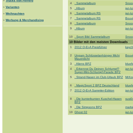
»
Trucks von Ferrero
4
. Sammelalbum
Snoo
»
Varianten
5
. Album
jan-l
6
. Sammelalbum RS
jan-l
»
Weihnachten
7
. Sammelalbum RS
Bouvi
»
Werbung & Merchandising
8
. Sammelalbum
Snoo
9
. Album
jan-l
10
. Sport Bild Sammelalbum
Snoo
10 Bilder mit den meisten Downloads
1
2012 O-Ei-A Preisführer
kaych
2
Ungarn Schlüsselanhänger Michi
Bouvi
Mauerdicht
3
. Aliens BPZ
blue
4
. Erkennst Du Deinen Schlumpf?
jan-l
Super-Mini-Schlumpf-Parade BPZ
5
. Strand-Nasen im Club-Urlaub BPZ
MrXo
6
. MagicSport 2 BPZ Deutschland
blue
7
2012 O-Ei-A Sammler-Edition
jan-l
8
. Die kunterbunten Kuschel-Hasen
susi0
BPZ
9
. Die Simpsons BPZ
mark
10
Ghost 02
jan-l