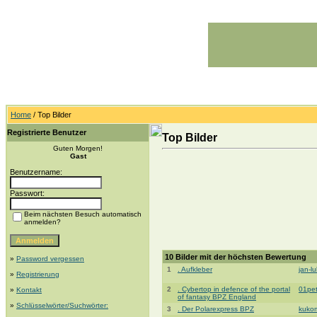
Home
/ Top Bilder
Registrierte Benutzer
Top Bilder
Guten Morgen!
Gast
Benutzername:
Passwort:
Beim nächsten Besuch automatisch
anmelden?
10 Bilder mit der höchsten Bewertung
»
Password vergessen
1
. Aufkleber
jan-l
»
Registrierung
2
. Cybertop in defence of the portal
01pe
»
Kontakt
of fantasy BPZ England
»
Schlüsselwörter/Suchwörter:
3
. Der Polarexpress BPZ
kuko