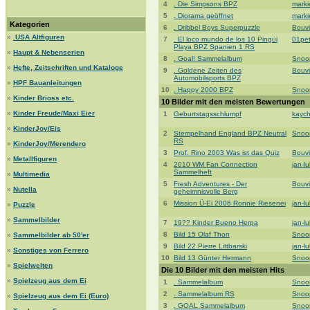
4
. Die Simpsons BPZ
mark
5
. Diorama geöffnet
mark
Kategorien
6
. Dribbel Boys Superpuzzle
Bouvi
»
.USA Altfiguren
7
. El loco mundo de los 10 Pingüi
01pe
Playa BPZ Spanien 1 RS
»
Haupt & Nebenserien
8
. Goal! Sammelalbum
Snoo
»
Hefte, Zeitschriften und Kataloge
9
. Goldene Zeiten des
Bouvi
Automobilsports BPZ
»
HPF Bauanleitungen
10
. Happy 2000 BPZ
Snoo
»
Kinder Brioss etc.
10 Bilder mit den meisten Bewertungen
»
Kinder Freude/Maxi Eier
1
Geburtstagsschlumpf
kaych
»
KinderJoy/Eis
2
Stempelhand England BPZ Neutral
Snoo
RS
»
KinderJoy/Merendero
3
Prof. Rino 2003 Was ist das Quiz
Bouvi
»
Metallfiguren
4
2010 WM Fan Connection
jan-l
Sammelheft
»
Multimedia
5
Fresh Adventures - Der
Bouvi
»
Nutella
geheimnisvolle Berg
6
Mission Ü-Ei 2006 Ronnie Riesenei
jan-l
»
Puzzle
»
Sammelbilder
7
19?? Kinder Bueno Herpa
jan-l
8
Bild 15 Olaf Thon
Snoo
»
Sammelbilder ab 50'er
9
Bild 22 Pierre Littbarski
jan-l
»
Sonstiges von Ferrero
10
Bild 13 Günter Hermann
Snoo
»
Spielwelten
Die 10 Bilder mit den meisten Hits
»
Spielzeug aus dem Ei
1
. Sammelalbum
Snoo
2
. Sammelalbum RS
Snoo
»
Spielzeug aus dem Ei (Euro)
3
. GOAL Sammelalbum
Snoo