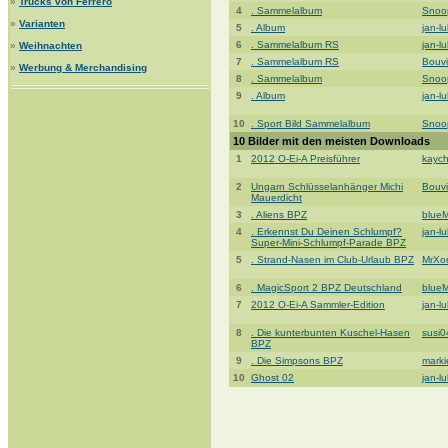
»
Trucks von Ferrero
4
. Sammelalbum
Snoo
»
Varianten
5
. Album
jan-l
6
. Sammelalbum RS
jan-l
»
Weihnachten
7
. Sammelalbum RS
Bouvi
»
Werbung & Merchandising
8
. Sammelalbum
Snoo
9
. Album
jan-l
10
. Sport Bild Sammelalbum
Snoo
10 Bilder mit den meisten Downloads
1
2012 O-Ei-A Preisführer
kaych
2
Ungarn Schlüsselanhänger Michi
Bouvi
Mauerdicht
3
. Aliens BPZ
blue
4
. Erkennst Du Deinen Schlumpf?
jan-l
Super-Mini-Schlumpf-Parade BPZ
5
. Strand-Nasen im Club-Urlaub BPZ
MrXo
6
. MagicSport 2 BPZ Deutschland
blue
7
2012 O-Ei-A Sammler-Edition
jan-l
8
. Die kunterbunten Kuschel-Hasen
susi0
BPZ
9
. Die Simpsons BPZ
mark
10
Ghost 02
jan-l