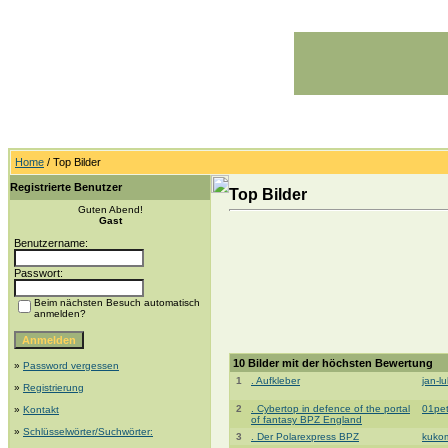
Home
/ Top Bilder
Registrierte Benutzer
Top Bilder
Guten Abend!
Gast
Benutzername:
Passwort:
Beim nächsten Besuch automatisch
anmelden?
10 Bilder mit der höchsten Bewertung
»
Password vergessen
1
. Aufkleber
jan-l
»
Registrierung
2
. Cybertop in defence of the portal
01pe
»
Kontakt
of fantasy BPZ England
»
Schlüsselwörter/Suchwörter:
3
. Der Polarexpress BPZ
kuko