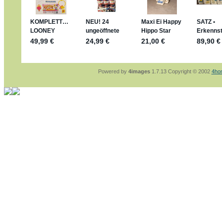
sammelspass.de/einladung/4B72FED814
jan-lukas:
geschrieben am: 28. 4. 2026 - 2
stimmt, jetzt fällt es mir auch ein
*Bussi*
Bonsaipanther:
geschrieben am: 28. 4. 202
So habe ich das in Erinnerung ... oder?
Bonsaipanther:
geschrieben am: 28. 4. 202
Nö, gabs nicht ... die 2020er EM oder WM w
Ferrero hat die aber trotzdem rausgebracht 
Powered by
4images
1.7.13 Copyright © 2002
4ho
jan-lukas:
geschrieben am: 28. 4. 2026 - 1
WM Sticker habe ich komplett, kommen die
Gab es zur WM 2022 keine Teamsticker ??
im Netz finde ich auch keine Info
jan-lukas:
geschrieben am: 26. 4. 2026 - 1
Bin gerade begeistert, Figuren kann man seh
klappt sehr gut mit dem Befehl - gerade ste
versucht es einfach mal mit ChatGPT, man k
erstellen.
jan-lukas:
geschrieben am: 26. 4. 2026 - 1
erledigt
Bonsaipanther:
geschrieben am: 26. 4. 202
Ordner Metallfiguren - den Hinweis oben bitt
jan-lukas:
geschrieben am: 25. 4. 2026 - 2
So, Umzug beendet, hoffe es läuft jetzt bes
Bitte achtet auf fehlende Bilder
Danke
Bonsaipanther:
geschrieben am: 20. 4. 202
NUR ist gut - habe 6 Stück gekauft und davo
Gibt jetzt auch die 3er-Handtaschen - sind m