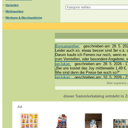
»
Varianten
»
Weihnachten
»
Werbung & Merchandising
Bonsaipanther:
geschrieben am: 28. 5. 202
Leider auch so, etwas besser sind 3er o.ä. 
Darum kaufe ich Ferrero nur noch, wenn es 
zum Vorstellen, oder besondere Angebote,
jan-lukas:
geschrieben am: 28. 5. 2026 - 1
„Bei uns kostet das Joy mittlerweile 1,49 €, 
Wie sind denn die Preise bei euch so?“
jan-lukas:
geschrieben am: 10. 5. 2026 - 2
erledigt *bussi*
Bitte registrier
Bonsaipanther:
geschrieben am: 10. 5. 202
@ Harald
https://www.ue-ei-portal-sammlerkatalog.de
dieser Sammlerkatalog entsteht in
Dein Enkel sollte zur Strafe die nächsten 
*bussi*
jan-lukas:
geschrieben am: 8. 5. 2026 - 12
Für die Figuren VC307, 310, 318 und 326 h
mein Enkel hat die leider weggeworfen *grrrr*
jan-lukas:
geschrieben am: 29. 4. 2026 - 1
https://www.ferrero-