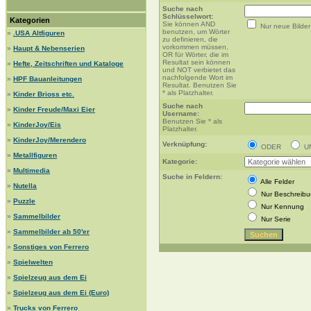
Suche nach
Schlüsselwort:
Kategorien
Sie können AND
Nur neue Bilder
benutzen, um Wörter
»
.USA Altfiguren
zu definieren, die
vorkommen müssen,
»
Haupt & Nebenserien
OR für Wörter, die im
Resultat sein können
»
Hefte, Zeitschriften und Kataloge
und NOT verbietet das
nachfolgende Wort im
»
HPF Bauanleitungen
Resultat. Benutzen Sie
* als Platzhalter.
»
Kinder Brioss etc.
Suche nach
»
Kinder Freude/Maxi Eier
Username:
Benutzen Sie * als
»
KinderJoy/Eis
Platzhalter.
»
KinderJoy/Merendero
Verknüpfung:
ODER
U
»
Metallfiguren
Kategorie:
»
Multimedia
Suche in Feldern:
Alle Felder
»
Nutella
Nur Beschreib
»
Puzzle
Nur Kennung
»
Sammelbilder
Nur Serie
»
Sammelbilder ab 50'er
»
Sonstiges von Ferrero
»
Spielwelten
»
Spielzeug aus dem Ei
»
Spielzeug aus dem Ei (Euro)
»
Trucks von Ferrero