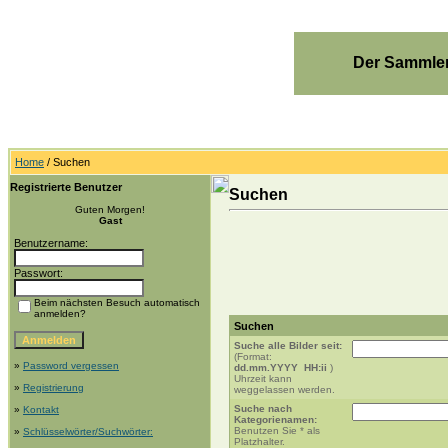
Der Sammler
Home
/ Suchen
Registrierte Benutzer
Suchen
Guten Morgen!
Gast
Benutzername:
Passwort:
Beim nächsten Besuch automatisch
anmelden?
Suchen
Suche alle Bilder seit:
(Format:
»
Password vergessen
dd.mm.YYYY HH:ii
)
Uhrzeit kann
»
Registrierung
weggelassen werden.
Suche nach
»
Kontakt
Kategorienamen:
Benutzen Sie * als
»
Schlüsselwörter/Suchwörter:
Platzhalter.