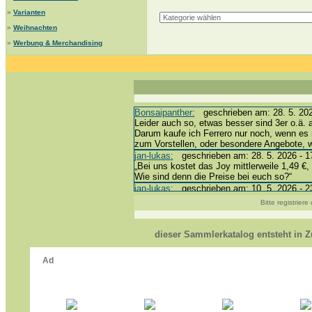
»
Varianten
»
Weihnachten
»
Werbung & Merchandising
Bonsaipanther:
geschrieben am: 28. 5. 202
Leider auch so, etwas besser sind 3er o.ä. 
Darum kaufe ich Ferrero nur noch, wenn es 
zum Vorstellen, oder besondere Angebote,
jan-lukas:
geschrieben am: 28. 5. 2026 - 1
„Bei uns kostet das Joy mittlerweile 1,49 €, 
Wie sind denn die Preise bei euch so?“
jan-lukas:
geschrieben am: 10. 5. 2026 - 2
erledigt *bussi*
Bitte registrier
Bonsaipanther:
geschrieben am: 10. 5. 202
@ Harald
https://www.ue-ei-portal-sammlerkatalog.de
dieser Sammlerkatalog entsteht in
Dein Enkel sollte zur Strafe die nächsten 
*bussi*
jan-lukas:
geschrieben am: 8. 5. 2026 - 12
Für die Figuren VC307, 310, 318 und 326 h
mein Enkel hat die leider weggeworfen *grrrr*
jan-lukas:
geschrieben am: 29. 4. 2026 - 1
https://www.ferrero-