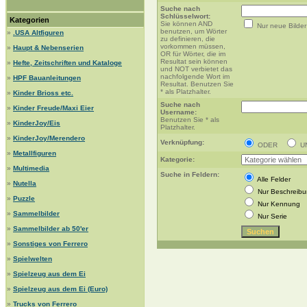
Suche nach
Schlüsselwort:
Kategorien
Sie können AND
Nur neue Bilder
benutzen, um Wörter
»
.USA Altfiguren
zu definieren, die
vorkommen müssen,
»
Haupt & Nebenserien
OR für Wörter, die im
Resultat sein können
»
Hefte, Zeitschriften und Kataloge
und NOT verbietet das
nachfolgende Wort im
»
HPF Bauanleitungen
Resultat. Benutzen Sie
* als Platzhalter.
»
Kinder Brioss etc.
Suche nach
»
Kinder Freude/Maxi Eier
Username:
Benutzen Sie * als
»
KinderJoy/Eis
Platzhalter.
»
KinderJoy/Merendero
Verknüpfung:
ODER
U
»
Metallfiguren
Kategorie:
»
Multimedia
Suche in Feldern:
Alle Felder
»
Nutella
Nur Beschreib
»
Puzzle
Nur Kennung
»
Sammelbilder
Nur Serie
»
Sammelbilder ab 50'er
»
Sonstiges von Ferrero
»
Spielwelten
»
Spielzeug aus dem Ei
»
Spielzeug aus dem Ei (Euro)
»
Trucks von Ferrero