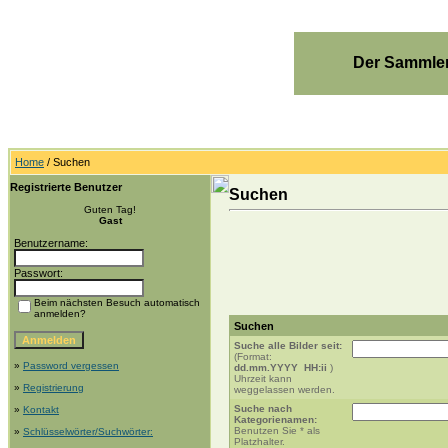
Der Sammler
Home
/ Suchen
Registrierte Benutzer
Suchen
Guten Tag!
Gast
Benutzername:
Passwort:
Beim nächsten Besuch automatisch
anmelden?
Suchen
Suche alle Bilder seit:
(Format:
»
Password vergessen
dd.mm.YYYY HH:ii
)
Uhrzeit kann
»
Registrierung
weggelassen werden.
Suche nach
»
Kontakt
Kategorienamen:
Benutzen Sie * als
»
Schlüsselwörter/Suchwörter:
Platzhalter.