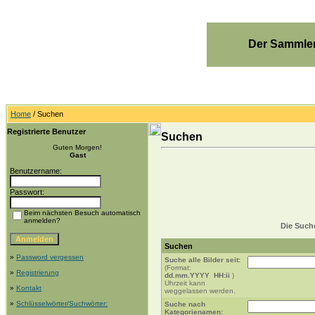
Der Sammler
Home
/ Suchen
Registrierte Benutzer
Suchen
Guten Morgen!
Gast
Benutzername:
Passwort:
Beim nächsten Besuch automatisch
anmelden?
Die Suche
Suchen
»
Password vergessen
Suche alle Bilder seit:
(Format:
»
Registrierung
dd.mm.YYYY HH:ii
)
Uhrzeit kann
»
Kontakt
weggelassen werden.
»
Schlüsselwörter/Suchwörter:
Suche nach
Kategorienamen: