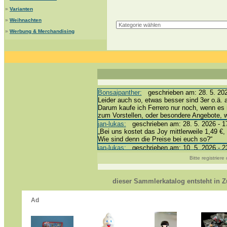
»
Varianten
»
Weihnachten
»
Werbung & Merchandising
Bonsaipanther:
geschrieben am: 28. 5. 202
Leider auch so, etwas besser sind 3er o.ä. 
Darum kaufe ich Ferrero nur noch, wenn es 
zum Vorstellen, oder besondere Angebote,
jan-lukas:
geschrieben am: 28. 5. 2026 - 1
„Bei uns kostet das Joy mittlerweile 1,49 €, 
Wie sind denn die Preise bei euch so?“
jan-lukas:
geschrieben am: 10. 5. 2026 - 2
erledigt *bussi*
Bitte registrier
Bonsaipanther:
geschrieben am: 10. 5. 202
@ Harald
https://www.ue-ei-portal-sammlerkatalog.de
dieser Sammlerkatalog entsteht in
Dein Enkel sollte zur Strafe die nächsten 
*bussi*
jan-lukas:
geschrieben am: 8. 5. 2026 - 12
Für die Figuren VC307, 310, 318 und 326 h
mein Enkel hat die leider weggeworfen *grrrr*
jan-lukas:
geschrieben am: 29. 4. 2026 - 1