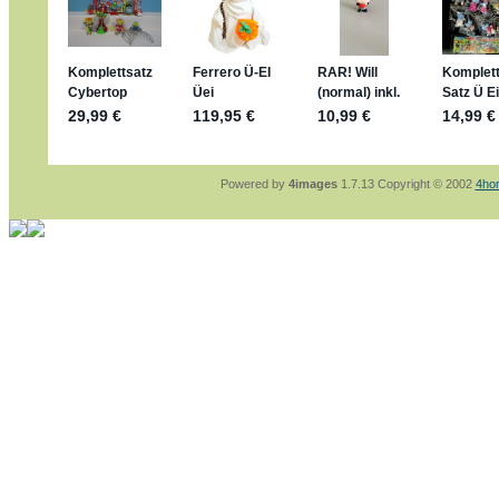
https://www.ferrero-
sammelspass.de/einladung/4B72FED814
jan-lukas:
geschrieben am: 28. 4. 2026 - 2
stimmt, jetzt fällt es mir auch ein
*Bussi*
Bonsaipanther:
geschrieben am: 28. 4. 202
So habe ich das in Erinnerung ... oder?
Bonsaipanther:
geschrieben am: 28. 4. 202
Nö, gabs nicht ... die 2020er EM oder WM w
Ferrero hat die aber trotzdem rausgebracht 
Powered by
4images
1.7.13 Copyright © 2002
4ho
jan-lukas:
geschrieben am: 28. 4. 2026 - 1
WM Sticker habe ich komplett, kommen die
Gab es zur WM 2022 keine Teamsticker ??
im Netz finde ich auch keine Info
jan-lukas:
geschrieben am: 26. 4. 2026 - 1
Bin gerade begeistert, Figuren kann man seh
klappt sehr gut mit dem Befehl - gerade ste
versucht es einfach mal mit ChatGPT, man k
erstellen.
jan-lukas:
geschrieben am: 26. 4. 2026 - 1
erledigt
Bonsaipanther:
geschrieben am: 26. 4. 202
Ordner Metallfiguren - den Hinweis oben bitt
jan-lukas:
geschrieben am: 25. 4. 2026 - 2
So, Umzug beendet, hoffe es läuft jetzt bes
Bitte achtet auf fehlende Bilder
Danke
Bonsaipanther:
geschrieben am: 20. 4. 202