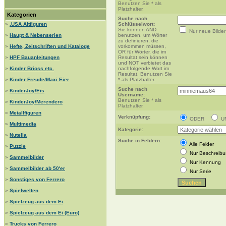
Benutzen Sie * als
Platzhalter.
Kategorien
Suche nach
»
.USA Altfiguren
Schlüsselwort:
Sie können AND
Nur neue Bilder
»
Haupt & Nebenserien
benutzen, um Wörter
zu definieren, die
»
Hefte, Zeitschriften und Kataloge
vorkommen müssen,
OR für Wörter, die im
»
HPF Bauanleitungen
Resultat sein können
und NOT verbietet das
»
Kinder Brioss etc.
nachfolgende Wort im
Resultat. Benutzen Sie
»
Kinder Freude/Maxi Eier
* als Platzhalter.
Suche nach
»
KinderJoy/Eis
Username:
Benutzen Sie * als
»
KinderJoy/Merendero
Platzhalter.
»
Metallfiguren
Verknüpfung:
ODER
U
»
Multimedia
Kategorie:
»
Nutella
Suche in Feldern:
Alle Felder
»
Puzzle
Nur Beschreib
»
Sammelbilder
Nur Kennung
»
Sammelbilder ab 50'er
Nur Serie
»
Sonstiges von Ferrero
»
Spielwelten
»
Spielzeug aus dem Ei
»
Spielzeug aus dem Ei (Euro)
»
Trucks von Ferrero