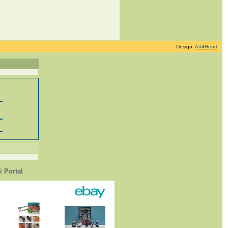
Design:
Art4Heart
 Portal
1