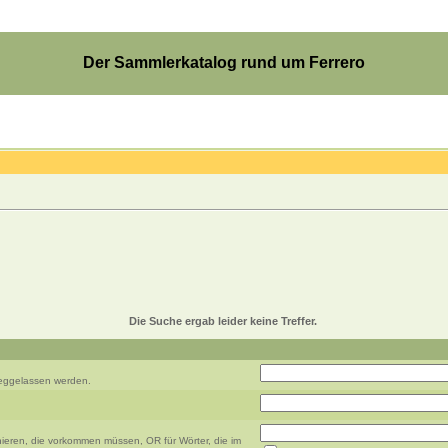
Der Sammlerkatalog rund um Ferrero
Die Suche ergab leider keine Treffer.
weggelassen werden.
ieren, die vorkommen müssen, OR für Wörter, die im