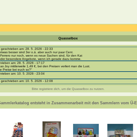
Quasselbox
eschrieben am: 28. 5. 2026 - 22:33
etwas besser sind 3er o.ä. aber auch nur paar Cent.
 Ferrero nur noch, wenn es neue Sachen sind, für den Kat
 oder besondere Angebote, wenn ich gerade dazu komme.
ieben am: 28. 5. 2026 - 17:17
as Joy mittlerweile 1,49 €, bei den Preisen verliert man die Lust.
e Preise bei euch so?“
ieben am: 10. 5. 2026 - 23:04
eschrieben am: 10. 5. 2026 - 12:08
i-portal-sammlerkatalog.de/categories.php?cat_id=1043
- BPZ obere Reihe
Bitte registriere dich, um die Quasselbox zu nutzen.
e zur Strafe die nächsten 3 Monate keine Ü-Eier bekommen ;))
ieben am: 8. 5. 2026 - 12:01
 VC307, 310, 318 und 326 habe ich keine BPZ
Sammlerkatalog entsteht in Zusammenarbeit mit den Sammlern vom Ü-Ei
e leider weggeworfen *grrrr* ;)
ieben am: 29. 4. 2026 - 18:04
ro-
e/einladung/4B72FED814DD42F481659307EF984D5033DD87A60AD94E1389FBB91B6F2859C
ieben am: 28. 4. 2026 - 21:49
t es mir auch ein
eschrieben am: 28. 4. 2026 - 21:01
in Erinnerung ... oder?