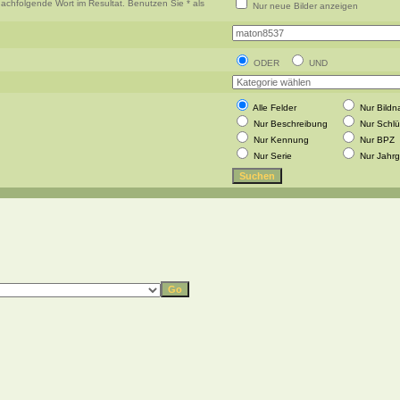
achfolgende Wort im Resultat. Benutzen Sie * als
Nur neue Bilder anzeigen
ODER
UND
Alle Felder
Nur Bild
Nur Beschreibung
Nur Schlü
Nur Kennung
Nur BPZ
Nur Serie
Nur Jahr