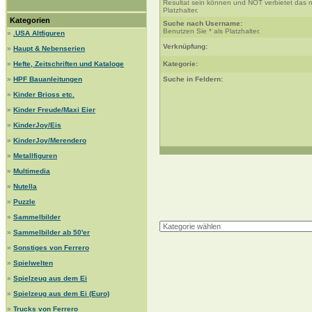
Resultat sein können und NOT verbietet das n
Platzhalter.
Kategorien
Suche nach Username:
Benutzen Sie * als Platzhalter.
»
.USA Altfiguren
Verknüpfung:
»
Haupt & Nebenserien
»
Hefte, Zeitschriften und Kataloge
Kategorie:
»
HPF Bauanleitungen
Suche in Feldern:
»
Kinder Brioss etc.
»
Kinder Freude/Maxi Eier
»
KinderJoy/Eis
»
KinderJoy/Merendero
»
Metallfiguren
»
Multimedia
»
Nutella
»
Puzzle
»
Sammelbilder
»
Sammelbilder ab 50'er
»
Sonstiges von Ferrero
»
Spielwelten
»
Spielzeug aus dem Ei
»
Spielzeug aus dem Ei (Euro)
»
Trucks von Ferrero