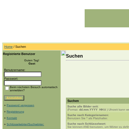
Home
/ Suchen
Registrierte Benutzer
Suchen
Guten Tag!
Gast
Benutzername:
Passwort:
Beim nächsten Besuch automatisch
anmelden?
Suchen
»
Password vergessen
Suche alle Bilder seit:
(Format:
dd.mm.YYYY HH:ii
) Uhrzeit kann 
»
Registrierung
Suche nach Kategorienamen:
»
Kontakt
Benutzen Sie * als Platzhalter.
Suche nach Schlüsselwort:
»
Schlüsselwörter/Suchwörter:
Sie können AND benutzen, um Wörter zu defin