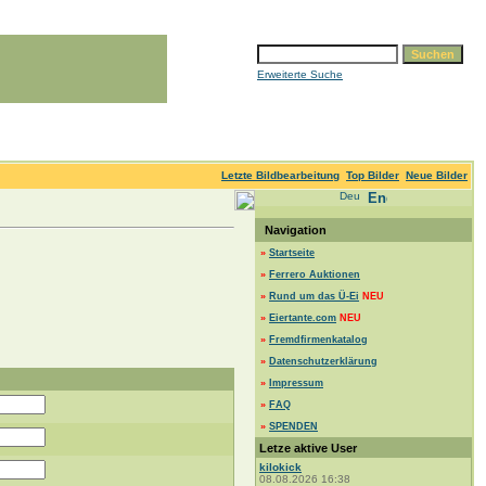
Erweiterte Suche
Letzte Bildbearbeitung
Top Bilder
Neue Bilder
Navigation
»
Startseite
»
Ferrero Auktionen
»
Rund um das Ü-Ei
NEU
»
Eiertante.com
NEU
»
Fremdfirmenkatalog
»
Datenschutzerklärung
»
Impressum
»
FAQ
»
SPENDEN
Letze aktive User
kilokick
08.08.2026 16:38