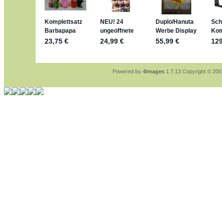
sammelspass.de/einladung/4B72F
jan-lukas:
geschrieben am: 28. 4. 202
stimmt, jetzt fällt es mir auch ein
*Bussi*
Bonsaipanther:
geschrieben am: 28. 4.
So habe ich das in Erinnerung ... oder?
Bonsaipanther:
geschrieben am: 28. 4.
Nö, gabs nicht ... die 2020er EM oder
Ferrero hat die aber trotzdem rausgebr
Powered by
4images
1.7.13 Copyright © 20
jan-lukas:
geschrieben am: 28. 4. 202
WM Sticker habe ich komplett, komme
Gab es zur WM 2022 keine Teamsticke
im Netz finde ich auch keine Info
jan-lukas:
geschrieben am: 26. 4. 2026
Bin gerade begeistert, Figuren kann ma
klappt sehr gut mit dem Befehl - gerad
versucht es einfach mal mit ChatGPT, 
erstellen.
jan-lukas:
geschrieben am: 26. 4. 202
erledigt
Bonsaipanther:
geschrieben am: 26. 4.
Ordner Metallfiguren - den Hinweis oben
jan-lukas:
geschrieben am: 25. 4. 202
So, Umzug beendet, hoffe es läuft jetz
Bitte achtet auf fehlende Bilder
Danke
Bonsaipanther:
geschrieben am: 20. 4.
NUR ist gut - habe 6 Stück gekauft und
Gibt jetzt auch die 3er-Handtaschen - s