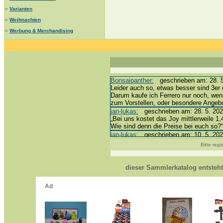
»
Varianten
»
Weihnachten
»
Werbung & Merchandising
Bonsaipanther:
geschrieben am: 28. 5.
Leider auch so, etwas besser sind 3er 
Darum kaufe ich Ferrero nur noch, wen
zum Vorstellen, oder besondere Angeb
jan-lukas:
geschrieben am: 28. 5. 202
„Bei uns kostet das Joy mittlerweile 1,
Wie sind denn die Preise bei euch so?“
jan-lukas:
geschrieben am: 10. 5. 202
erledigt *bussi*
Bitte reg
Bonsaipanther:
geschrieben am: 10. 5.
@ Harald
https://www.ue-ei-portal-sammlerkatal
dieser Sammlerkatalog entsteh
Dein Enkel sollte zur Strafe die näch
*bussi*
jan-lukas:
geschrieben am: 8. 5. 2026 
Für die Figuren VC307, 310, 318 und 
mein Enkel hat die leider weggeworfen *g
jan-lukas:
geschrieben am: 29. 4. 202
https://www.ferrero-