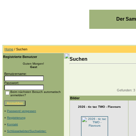
Der Sam
Home
/ Suchen
Registrierte Benutzer
Suchen
Guten Morgen!
Gast
Benutzername:
Passwort:
Gefunden: 3 Bi
Beim nächsten Besuch automatisch
anmelden?
Bilder
2026 - tic tac TWO - Flavours
»
Password vergessen
»
Registrierung
»
Kontakt
»
Schlüsselwörter/Suchwörter: