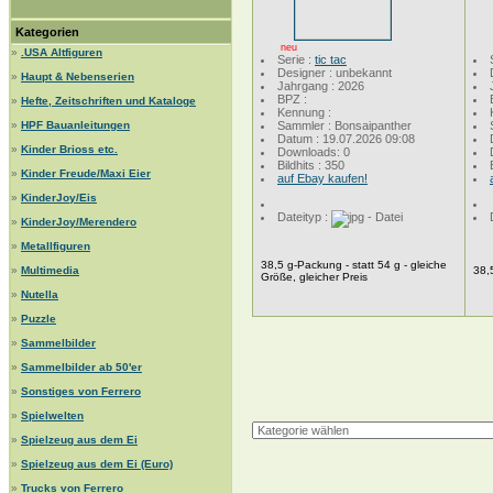
Kategorien
neu
»
.USA Altfiguren
Serie :
tic tac
Designer : unbekannt
»
Haupt & Nebenserien
Jahrgang : 2026
BPZ :
»
Hefte, Zeitschriften und Kataloge
Kennung :
»
HPF Bauanleitungen
Sammler : Bonsaipanther
Datum : 19.07.2026 09:08
»
Kinder Brioss etc.
Downloads: 0
Bildhits : 350
»
Kinder Freude/Maxi Eier
auf Ebay kaufen!
»
KinderJoy/Eis
Dateityp :
»
KinderJoy/Merendero
»
Metallfiguren
38,5 g-Packung - statt 54 g - gleiche
»
Multimedia
38,
Größe, gleicher Preis
»
Nutella
»
Puzzle
»
Sammelbilder
»
Sammelbilder ab 50'er
»
Sonstiges von Ferrero
»
Spielwelten
»
Spielzeug aus dem Ei
»
Spielzeug aus dem Ei (Euro)
»
Trucks von Ferrero