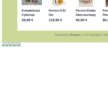
sammelspass.de/einladung/4B72F
jan-lukas:
geschrieben am: 28. 4. 202
stimmt, jetzt fällt es mir auch ein
*Bussi*
Bonsaipanther:
geschrieben am: 28. 4.
So habe ich das in Erinnerung ... oder?
Bonsaipanther:
geschrieben am: 28. 4.
Nö, gabs nicht ... die 2020er EM oder
Ferrero hat die aber trotzdem rausgebr
Powered by
4images
1.7.13 Copyright © 20
jan-lukas:
geschrieben am: 28. 4. 202
WM Sticker habe ich komplett, komme
Gab es zur WM 2022 keine Teamsticke
im Netz finde ich auch keine Info
jan-lukas:
geschrieben am: 26. 4. 2026
Bin gerade begeistert, Figuren kann ma
klappt sehr gut mit dem Befehl - gerad
versucht es einfach mal mit ChatGPT, 
erstellen.
jan-lukas:
geschrieben am: 26. 4. 202
erledigt
Bonsaipanther:
geschrieben am: 26. 4.
Ordner Metallfiguren - den Hinweis oben
jan-lukas:
geschrieben am: 25. 4. 202
So, Umzug beendet, hoffe es läuft jetz
Bitte achtet auf fehlende Bilder
Danke
Bonsaipanther:
geschrieben am: 20. 4.
NUR ist gut - habe 6 Stück gekauft und
Gibt jetzt auch die 3er-Handtaschen - s