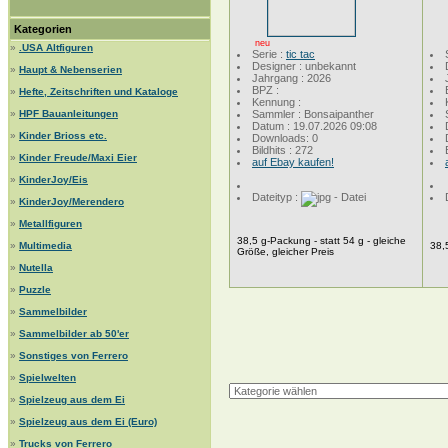
Kategorien
neu
»
.USA Altfiguren
Serie :
tic tac
Designer : unbekannt
»
Haupt & Nebenserien
Jahrgang : 2026
BPZ :
»
Hefte, Zeitschriften und Kataloge
Kennung :
»
HPF Bauanleitungen
Sammler : Bonsaipanther
Datum : 19.07.2026 09:08
»
Kinder Brioss etc.
Downloads: 0
Bildhits : 272
»
Kinder Freude/Maxi Eier
auf Ebay kaufen!
»
KinderJoy/Eis
Dateityp :
»
KinderJoy/Merendero
»
Metallfiguren
38,5 g-Packung - statt 54 g - gleiche
»
Multimedia
38,
Größe, gleicher Preis
»
Nutella
»
Puzzle
»
Sammelbilder
»
Sammelbilder ab 50'er
»
Sonstiges von Ferrero
»
Spielwelten
»
Spielzeug aus dem Ei
»
Spielzeug aus dem Ei (Euro)
»
Trucks von Ferrero