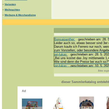
»
Varianten
»
Weihnachten
»
Werbung & Merchandising
Bonsaipanther:
geschrieben am: 28. 5.
Leider auch so, etwas besser sind 3er 
Darum kaufe ich Ferrero nur noch, wen
zum Vorstellen, oder besondere Angeb
jan-lukas:
geschrieben am: 28. 5. 202
„Bei uns kostet das Joy mittlerweile 1,
Wie sind denn die Preise bei euch so?“
jan-lukas:
geschrieben am: 10. 5. 202
erledigt *bussi*
Bitte reg
Bonsaipanther:
geschrieben am: 10. 5.
@ Harald
https://www.ue-ei-portal-sammlerkatal
dieser Sammlerkatalog entsteh
Dein Enkel sollte zur Strafe die näch
*bussi*
jan-lukas:
geschrieben am: 8. 5. 2026 
Für die Figuren VC307, 310, 318 und 
mein Enkel hat die leider weggeworfen *g
jan-lukas:
geschrieben am: 29. 4. 202
https://www.ferrero-