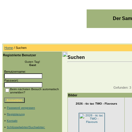
Der Sam
Home
/ Suchen
Registrierte Benutzer
Suchen
Guten Tag!
Gast
Benutzername:
Passwort:
Gefunden: 3 Bi
Beim nächsten Besuch automatisch
anmelden?
Bilder
2026 - tic tac TWO - Flavours
»
Password vergessen
»
Registrierung
»
Kontakt
»
Schlüsselwörter/Suchwörter: