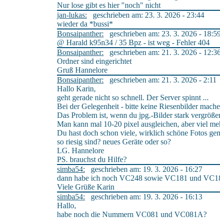
Nur lose gibt es hier "noch" nicht
jan-lukas:
geschrieben am: 23. 3. 2026 - 23:44
wieder da *bussi*
Bonsaipanther:
geschrieben am: 23. 3. 2026 - 18:5
@ Harald k95n34 / 35 Bpz - ist weg - Fehler 404
Bonsaipanther:
geschrieben am: 21. 3. 2026 - 12:3
Ordner sind eingerichtet
Gruß Hannelore
Bonsaipanther:
geschrieben am: 21. 3. 2026 - 2:11
Hallo Karin,
geht gerade nicht so schnell. Der Server spinnt ...
Bei der Gelegenheit - bitte keine Riesenbilder mach
Das Problem ist, wenn du jpg.-Bilder stark vergrößers
Man kann mal 10-20 pixel ausgleichen, aber viel meh
Du hast doch schon viele, wirklich schöne Fotos ge
so riesig sind? neues Geräte oder so?
LG. Hannelore
PS. brauchst du Hilfe?
simba54:
geschrieben am: 19. 3. 2026 - 16:27
dann habe ich noch VC248 sowie VC181 und VC1
Viele Grüße Karin
simba54:
geschrieben am: 19. 3. 2026 - 16:13
Hallo,
habe noch die Nummern VC081 und VC081A?