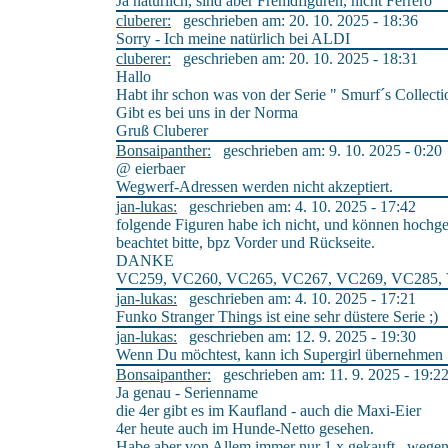
Ja natürlich, sind aber Fremdfiguren, nicht Ferrero
cluberer:
geschrieben am: 20. 10. 2025 - 18:36
Sorry - Ich meine natürlich bei ALDI
cluberer:
geschrieben am: 20. 10. 2025 - 18:31
Hallo
Habt ihr schon was von der Serie " Smurf´s Collecti
Gibt es bei uns in der Norma
Gruß Cluberer
Bonsaipanther:
geschrieben am: 9. 10. 2025 - 0:20
@ eierbaer
Wegwerf-Adressen werden nicht akzeptiert.
jan-lukas:
geschrieben am: 4. 10. 2025 - 17:42
folgende Figuren habe ich nicht, und können hochg
beachtet bitte, bpz Vorder und Rückseite.
DANKE
VC259, VC260, VC265, VC267, VC269, VC285,
jan-lukas:
geschrieben am: 4. 10. 2025 - 17:21
Funko Stranger Things ist eine sehr düstere Serie ;)
jan-lukas:
geschrieben am: 12. 9. 2025 - 19:30
Wenn Du möchtest, kann ich Supergirl übernehmen 
Bonsaipanther:
geschrieben am: 11. 9. 2025 - 19:2
Ja genau - Serienname
die 4er gibt es im Kaufland - auch die Maxi-Eier
4er heute auch im Hunde-Netto gesehen.
Habe aber von Allem immer nur 1 x gekauft , wegen 