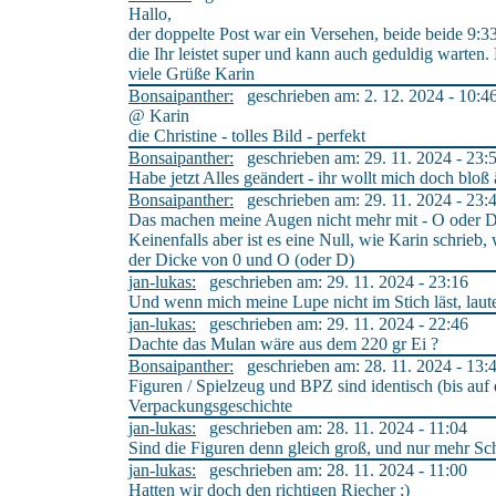
Hallo,
der doppelte Post war ein Versehen, beide beide 9:33
die Ihr leistet super und kann auch geduldig warten
viele Grüße Karin
Bonsaipanther:
geschrieben am: 2. 12. 2024 - 10:4
@ Karin
die Christine - tolles Bild - perfekt
Bonsaipanther:
geschrieben am: 29. 11. 2024 - 23:
Habe jetzt Alles geändert - ihr wollt mich doch bloß
Bonsaipanther:
geschrieben am: 29. 11. 2024 - 23:
Das machen meine Augen nicht mehr mit - O oder D -
Keinenfalls aber ist es eine Null, wie Karin schrieb
der Dicke von 0 und O (oder D)
jan-lukas:
geschrieben am: 29. 11. 2024 - 23:16
Und wenn mich meine Lupe nicht im Stich läst, l
jan-lukas:
geschrieben am: 29. 11. 2024 - 22:46
Dachte das Mulan wäre aus dem 220 gr Ei ?
Bonsaipanther:
geschrieben am: 28. 11. 2024 - 13:
Figuren / Spielzeug und BPZ sind identisch (bis auf
Verpackungsgeschichte
jan-lukas:
geschrieben am: 28. 11. 2024 - 11:04
Sind die Figuren denn gleich groß, und nur mehr Sch
jan-lukas:
geschrieben am: 28. 11. 2024 - 11:00
Hatten wir doch den richtigen Riecher ;)