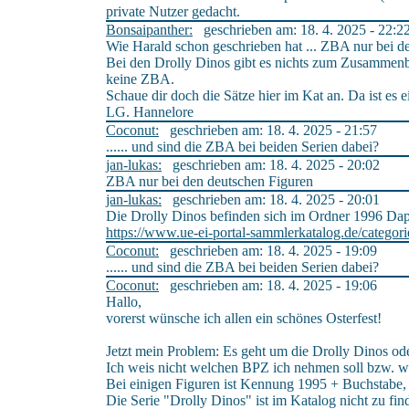
private Nutzer gedacht.
Bonsaipanther:
geschrieben am: 18. 4. 2025 - 22:2
Wie Harald schon geschrieben hat ... ZBA nur bei 
Bei den Drolly Dinos gibt es nichts zum Zusammenba
keine ZBA.
Schaue dir doch die Sätze hier im Kat an. Da ist es e
LG. Hannelore
Coconut:
geschrieben am: 18. 4. 2025 - 21:57
...... und sind die ZBA bei beiden Serien dabei?
jan-lukas:
geschrieben am: 18. 4. 2025 - 20:02
ZBA nur bei den deutschen Figuren
jan-lukas:
geschrieben am: 18. 4. 2025 - 20:01
Die Drolly Dinos befinden sich im Ordner 1996 Da
https://www.ue-ei-portal-sammlerkatalog.de/categor
Coconut:
geschrieben am: 18. 4. 2025 - 19:09
...... und sind die ZBA bei beiden Serien dabei?
Coconut:
geschrieben am: 18. 4. 2025 - 19:06
Hallo,
vorerst wünsche ich allen ein schönes Osterfest!
Jetzt mein Problem: Es geht um die Drolly Dinos o
Ich weis nicht welchen BPZ ich nehmen soll bzw. we
Bei einigen Figuren ist Kennung 1995 + Buchstabe
Die Serie "Drolly Dinos" ist im Katalog nicht zu 