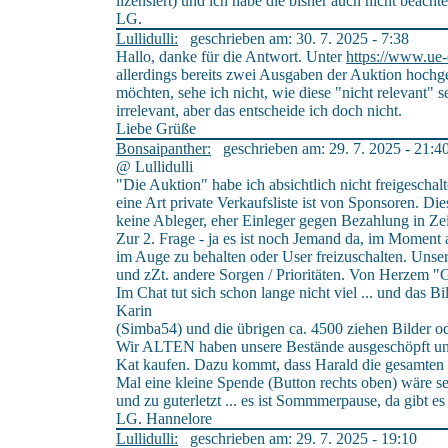
lizensiert) und ich habe die bisher auch nicht beachtet
LG.
Lullidulli:
geschrieben am: 30. 7. 2025 - 7:38
Hallo, danke für die Antwort. Unter
https://www.ue-
allerdings bereits zwei Ausgaben der Auktion hochge
möchten, sehe ich nicht, wie diese "nicht relevant" 
irrelevant, aber das entscheide ich doch nicht.
Liebe Grüße
Bonsaipanther:
geschrieben am: 29. 7. 2025 - 21:4
@ Lullidulli
"Die Auktion" habe ich absichtlich nicht freigeschalt
eine Art private Verkaufsliste ist von Sponsoren. Di
keine Ableger, eher Einleger gegen Bezahlung in Zei
Zur 2. Frage - ja es ist noch Jemand da, im Moment 
im Auge zu behalten oder User freizuschalten. Unser
und zZt. andere Sorgen / Prioritäten. Von Herzem "
Im Chat tut sich schon lange nicht viel ... und das Bi
Karin
(Simba54) und die übrigen ca. 4500 ziehen Bilder od
Wir ALTEN haben unsere Bestände ausgeschöpft un
Kat kaufen. Dazu kommt, dass Harald die gesamten Ko
Mal eine kleine Spende (Button rechts oben) wäre se
und zu guterletzt ... es ist Sommmerpause, da gibt 
LG. Hannelore
Lullidulli:
geschrieben am: 29. 7. 2025 - 19:10