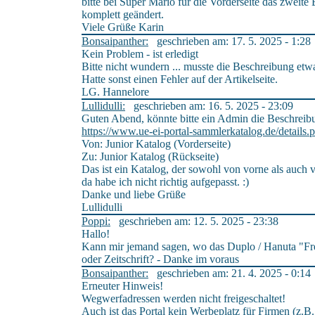
bitte bei Super Mario für die Vorderseite das zweit
komplett geändert.
Viele Grüße Karin
Bonsaipanther:
geschrieben am: 17. 5. 2025 - 1:28
Kein Problem - ist erledigt
Bitte nicht wundern ... musste die Beschreibung et
Hatte sonst einen Fehler auf der Artikelseite.
LG. Hannelore
Lullidulli:
geschrieben am: 16. 5. 2025 - 23:09
Guten Abend, könnte bitte ein Admin die Beschreib
https://www.ue-ei-portal-sammlerkatalog.de/detai
Von: Junior Katalog (Vorderseite)
Zu: Junior Katalog (Rückseite)
Das ist ein Katalog, der sowohl von vorne als auch 
da habe ich nicht richtig aufgepasst. :)
Danke und liebe Grüße
Lullidulli
Poppi:
geschrieben am: 12. 5. 2025 - 23:38
Hallo!
Kann mir jemand sagen, wo das Duplo / Hanuta "Fr
oder Zeitschrift? - Danke im voraus
Bonsaipanther:
geschrieben am: 21. 4. 2025 - 0:14
Erneuter Hinweis!
Wegwerfadressen werden nicht freigeschaltet!
Auch ist das Portal kein Werbeplatz für Firmen (z.