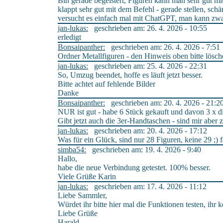
Bin gerade begeistert, Figuren kann man sehr gut mi
klappt sehr gut mit dem Befehl - gerade stellen, sch
versucht es einfach mal mit ChatGPT, man kann zwar 
jan-lukas:
geschrieben am: 26. 4. 2026 - 10:55
erledigt
Bonsaipanther:
geschrieben am: 26. 4. 2026 - 7:51
Ordner Metallfiguren - den Hinweis oben bitte lösch
jan-lukas:
geschrieben am: 25. 4. 2026 - 22:31
So, Umzug beendet, hoffe es läuft jetzt besser.
Bitte achtet auf fehlende Bilder
Danke
Bonsaipanther:
geschrieben am: 20. 4. 2026 - 21:2
NUR ist gut - habe 6 Stück gekauft und davon 3 x d
Gibt jetzt auch die 3er-Handtaschen - sind mir aber z
jan-lukas:
geschrieben am: 20. 4. 2026 - 17:12
Was für ein Glück, sind nur 28 Figuren, keine 29 ;) 
simba54:
geschrieben am: 19. 4. 2026 - 9:40
Hallo,
habe die neue Verbindung getestet. 100% besser.
Viele Grüße Karin
jan-lukas:
geschrieben am: 17. 4. 2026 - 11:12
Liebe Sammler,
Würdet ihr bitte hier mal die Funktionen testen, ihr 
Liebe Grüße
Harald