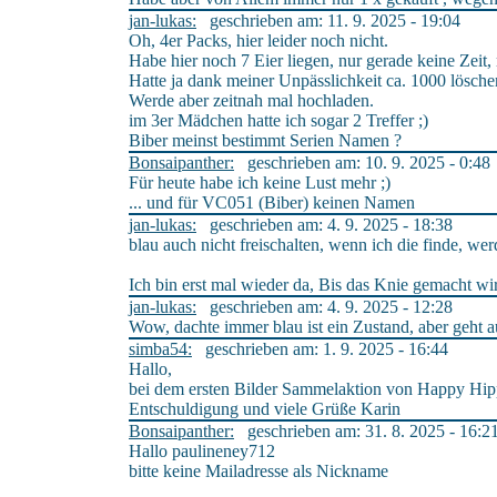
jan-lukas:
geschrieben am: 11. 9. 2025 - 19:04
Oh, 4er Packs, hier leider noch nicht.
Habe hier noch 7 Eier liegen, nur gerade keine Zei
Hatte ja dank meiner Unpässlichkeit ca. 1000 lösch
Werde aber zeitnah mal hochladen.
im 3er Mädchen hatte ich sogar 2 Treffer ;)
Biber meinst bestimmt Serien Namen ?
Bonsaipanther:
geschrieben am: 10. 9. 2025 - 0:48
Für heute habe ich keine Lust mehr ;)
... und für VC051 (Biber) keinen Namen
jan-lukas:
geschrieben am: 4. 9. 2025 - 18:38
blau auch nicht freischalten, wenn ich die finde, we
Ich bin erst mal wieder da, Bis das Knie gemacht wi
jan-lukas:
geschrieben am: 4. 9. 2025 - 12:28
Wow, dachte immer blau ist ein Zustand, aber geht au
simba54:
geschrieben am: 1. 9. 2025 - 16:44
Hallo,
bei dem ersten Bilder Sammelaktion von Happy Hippo
Entschuldigung und viele Grüße Karin
Bonsaipanther:
geschrieben am: 31. 8. 2025 - 16:2
Hallo paulineney712
bitte keine Mailadresse als Nickname