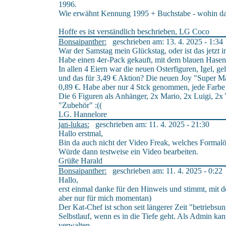
1996.
Wie erwähnt Kennung 1995 + Buchstabe - wohin d
Hoffe es ist verständlich beschrieben, LG Coco
Bonsaipanther:
geschrieben am: 13. 4. 2025 - 1:34
War der Samstag mein Glückstag, oder ist das jetzt 
Habe einen 4er-Pack gekauft, mit dem blauen Hasen
In allen 4 Eiern war die neuen Osterfiguren, Igel,
und das für 3,49 € Aktion? Die neuen Joy "Super Ma
0,89 €. Habe aber nur 4 Stck genommen, jede Farbe 
Die 6 Figuren als Anhänger, 2x Mario, 2x Luigi, 2x Y
"Zubehör" :((
LG. Hannelore
jan-lukas:
geschrieben am: 11. 4. 2025 - 21:30
Hallo erstmal,
Bin da auch nicht der Video Freak, welches Formalö
Würde dann testweise ein Video bearbeiten.
Grüße Harald
Bonsaipanther:
geschrieben am: 11. 4. 2025 - 0:22
Hallo,
erst einmal danke für den Hinweis und stimmt, mit d
aber nur für mich momentan)
Der Kat-Chef ist schon seit längerer Zeit "betriebsun
Selbstlauf, wenn es in die Tiefe geht. Als Admin kann
verwalten.