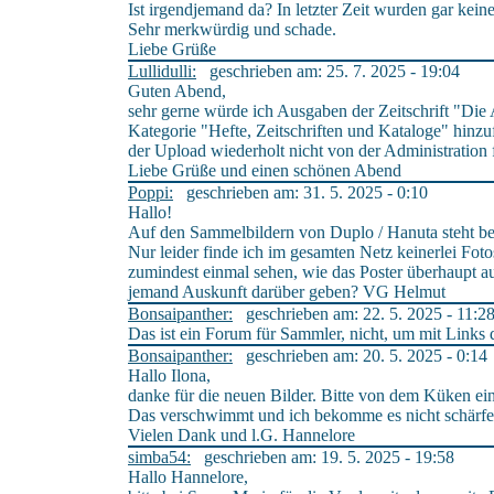
Ist irgendjemand da? In letzter Zeit wurden gar kein
Sehr merkwürdig und schade.
Liebe Grüße
Lullidulli:
geschrieben am: 25. 7. 2025 - 19:04
Guten Abend,
sehr gerne würde ich Ausgaben der Zeitschrift "Die 
Kategorie "Hefte, Zeitschriften und Kataloge" hinzu
der Upload wiederholt nicht von der Administration 
Liebe Grüße und einen schönen Abend
Poppi:
geschrieben am: 31. 5. 2025 - 0:10
Hallo!
Auf den Sammelbildern von Duplo / Hanuta steht bei
Nur leider finde ich im gesamten Netz keinerlei Fot
zumindest einmal sehen, wie das Poster überhaupt au
jemand Auskunft darüber geben? VG Helmut
Bonsaipanther:
geschrieben am: 22. 5. 2025 - 11:2
Das ist ein Forum für Sammler, nicht, um mit Links
Bonsaipanther:
geschrieben am: 20. 5. 2025 - 0:14
Hallo Ilona,
danke für die neuen Bilder. Bitte von dem Küken ei
Das verschwimmt und ich bekomme es nicht schärfer
Vielen Dank und l.G. Hannelore
simba54:
geschrieben am: 19. 5. 2025 - 19:58
Hallo Hannelore,