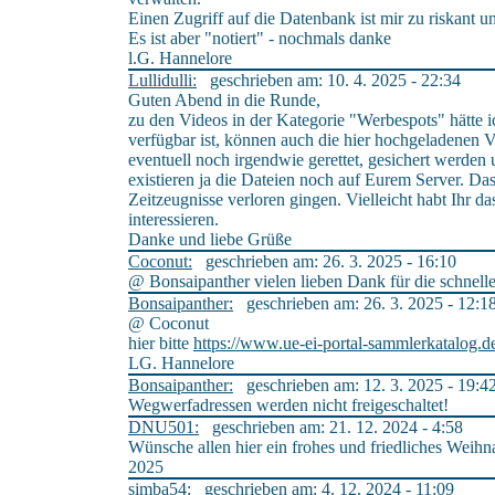
Einen Zugriff auf die Datenbank ist mir zu riskant 
Es ist aber "notiert" - nochmals danke
l.G. Hannelore
Lullidulli:
geschrieben am: 10. 4. 2025 - 22:34
Guten Abend in die Runde,
zu den Videos in der Kategorie "Werbespots" hätte i
verfügbar ist, können auch die hier hochgeladenen
eventuell noch irgendwie gerettet, gesichert werde
existieren ja die Dateien noch auf Eurem Server. Da
Zeitzeugnisse verloren gingen. Vielleicht habt Ihr
interessieren.
Danke und liebe Grüße
Coconut:
geschrieben am: 26. 3. 2025 - 16:10
@ Bonsaipanther vielen lieben Dank für die schnel
Bonsaipanther:
geschrieben am: 26. 3. 2025 - 12:1
@ Coconut
hier bitte
https://www.ue-ei-portal-sammlerkatalog.d
LG. Hannelore
Bonsaipanther:
geschrieben am: 12. 3. 2025 - 19:4
Wegwerfadressen werden nicht freigeschaltet!
DNU501:
geschrieben am: 21. 12. 2024 - 4:58
Wünsche allen hier ein frohes und friedliches Weihn
2025
simba54:
geschrieben am: 4. 12. 2024 - 11:09