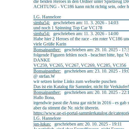
die beiden Heroes in den Ordner unter Spielzeug Di
ACHTUNG - VC186 kann nicht richtig sein, oder ha
LG. Hannelore
simba54:
geschrieben am: 11. 3. 2026 - 14:03
und noch 1 Spinning Top Car VC178
simba54:
geschrieben am: 11. 3. 2026 - 14:00
Habe hier 2 Heroes of the race - ein roter VC186 u
viele Grüße Karin
Bonsaipanther:
geschrieben am: 29. 10. 2025 - 17:
folgende Figuren fehlen noch - beachtet bitte, bpz V
DANKE
VC259, VC265, VC267, VC269, VC285, VC356
Bonsaipanther:
geschrieben am: 23. 10. 2025 - 19:
@ stefan.W
wir setzen keine Links zum webseite puschen
Das ist ein Katalog für Sammler, nicht für Verkäufer
Bonsaipanther:
geschrieben am: 20. 10. 2025 - 22:
Hallo Ilona,
irgendwie passt die Anna gar nicht in 2016 - es gab s
aber da stimmt die Nr. nicht überein.
https://www.ue-ei-portal-sammlerkatalog.de/categor
LG. Hannelore
jan-lukas:
geschrieben am: 20. 10. 2025 - 19:11