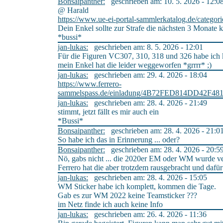
Bonsaipanther:
geschrieben am: 10. 5. 2026 - 12:0
@ Harald
https://www.ue-ei-portal-sammlerkatalog.de/categor
Dein Enkel sollte zur Strafe die nächsten 3 Monate
*bussi*
jan-lukas:
geschrieben am: 8. 5. 2026 - 12:01
Für die Figuren VC307, 310, 318 und 326 habe ich
mein Enkel hat die leider weggeworfen *grrrr* ;)
jan-lukas:
geschrieben am: 29. 4. 2026 - 18:04
https://www.ferrero-
sammelspass.de/einladung/4B72FED814DD42
jan-lukas:
geschrieben am: 28. 4. 2026 - 21:49
stimmt, jetzt fällt es mir auch ein
*Bussi*
Bonsaipanther:
geschrieben am: 28. 4. 2026 - 21:0
So habe ich das in Erinnerung ... oder?
Bonsaipanther:
geschrieben am: 28. 4. 2026 - 20:5
Nö, gabs nicht ... die 2020er EM oder WM wurde ve
Ferrero hat die aber trotzdem rausgebracht und dafü
jan-lukas:
geschrieben am: 28. 4. 2026 - 15:05
WM Sticker habe ich komplett, kommen die Tage.
Gab es zur WM 2022 keine Teamsticker ???
im Netz finde ich auch keine Info
jan-lukas:
geschrieben am: 26. 4. 2026 - 11:36