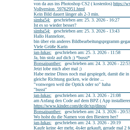
von da aus ins Photoshop CS2 ( kostenlos)
https://
Vollversion_59762951.html
Kein Bild dauert länger als 2-3 min.
simba54:
geschrieben am: 25. 3. 2026 - 16:27
Ist es so wieder besser?
simba54:
geschrieben am: 25. 3. 2026 - 13:43
Hallo Hannelore,
bin über ein anderes Bildbearbeitungsprgramm gegan
Viele Grüße Karin
jan-lukas:
geschrieben am: 25. 3. 2026 - 11:58
Ja, bin stolz auf dich ;) *bussi*
Bonsaipanther:
geschrieben am: 24. 3. 2026 - 22:5
Jetzt lobe mich aber mal ;)
Habe meine Dinos noch mal gespiegelt, damit die in
gleiche Richtung gucken, wie deine ...
"vonwegen weil die Optick oder so" haha
"bussi"
jan-lukas:
geschrieben am: 24. 3. 2026 - 21:08
am Anfang den Code auf dem BPZ ( App installieren
https://www.kinder.com/de/de/xp/dinos/
Bonsaipanther:
geschrieben am: 24. 3. 2026 - 20:5
Wo holst du die Namen von den Biestern her?
jan-lukas:
geschrieben am: 24. 3. 2026 - 20:19
Kaufe keine 4er mehr, 4x4er gekauft, gerade mal 2 f