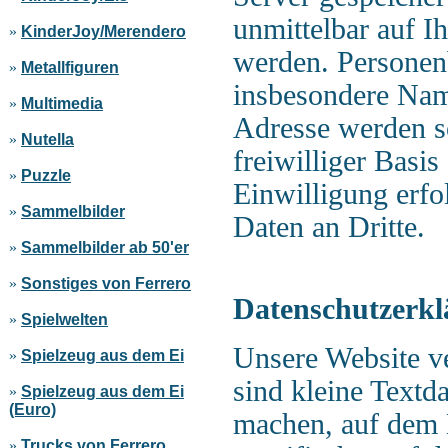
unmittelbar auf I
»
KinderJoy/Merendero
werden. Personen
»
Metallfiguren
insbesondere Nam
»
Multimedia
Adresse werden s
»
Nutella
freiwilliger Basi
»
Puzzle
Einwilligung erfo
»
Sammelbilder
Daten an Dritte.
»
Sammelbilder ab 50'er
»
Sonstiges von Ferrero
Datenschutzerkl
»
Spielwelten
Unsere Website v
»
Spielzeug aus dem Ei
sind kleine Textda
»
Spielzeug aus dem Ei
(Euro)
machen, auf dem 
»
Trucks von Ferrero