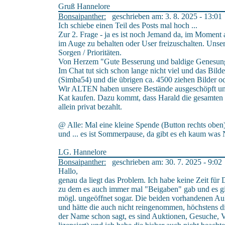
Gruß Hannelore
Bonsaipanther:
geschrieben am: 3. 8. 2025 - 13:01
Ich schiebe einen Teil des Posts mal hoch ...
Zur 2. Frage - ja es ist noch Jemand da, im Moment 
im Auge zu behalten oder User freizuschalten. Unser
Sorgen / Prioritäten.
Von Herzem "Gute Besserung und baldige Genesung,
Im Chat tut sich schon lange nicht viel und das Bilde
(Simba54) und die übrigen ca. 4500 ziehen Bilder od
Wir ALTEN haben unsere Bestände ausgeschöpft un
Kat kaufen. Dazu kommt, dass Harald die gesamten 
allein privat bezahlt.
@ Alle: Mal eine kleine Spende (Button rechts oben)
und ... es ist Sommerpause, da gibt es eh kaum was 
LG. Hannelore
Bonsaipanther:
geschrieben am: 30. 7. 2025 - 9:02
Hallo,
genau da liegt das Problem. Ich habe keine Zeit für Di
zu dem es auch immer mal "Beigaben" gab und es gi
mögl. ungeöffnet sogar. Die beiden vorhandenen Auk
und hätte die auch nicht reingenommen, höchstens di
der Name schon sagt, es sind Auktionen, Gesuche, Ve