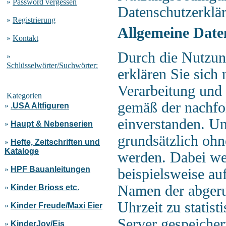
»
Password vergessen
Datenschutzerklä
»
Registrierung
Allgemeine Date
»
Kontakt
Durch die Nutzun
»
Schlüsselwörter/Suchwörter:
erklären Sie sich
Verarbeitung und
Kategorien
gemäß der nachfo
»
.USA Altfiguren
einverstanden. U
»
Haupt & Nebenserien
grundsätzlich ohn
»
Hefte, Zeitschriften und
Kataloge
werden. Dabei we
»
HPF Bauanleitungen
beispielsweise au
Namen der abgeru
»
Kinder Brioss etc.
Uhrzeit zu statis
»
Kinder Freude/Maxi Eier
Server gespeicher
»
KinderJoy/Eis