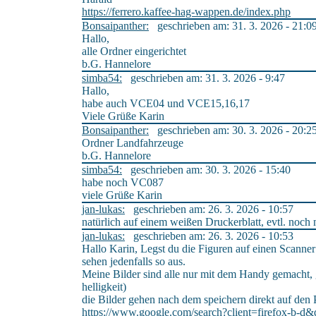
https://ferrero.kaffee-hag-wappen.de/index.php
Bonsaipanther:
geschrieben am: 31. 3. 2026 - 21:0
Hallo,
alle Ordner eingerichtet
b.G. Hannelore
simba54:
geschrieben am: 31. 3. 2026 - 9:47
Hallo,
habe auch VCE04 und VCE15,16,17
Viele Grüße Karin
Bonsaipanther:
geschrieben am: 30. 3. 2026 - 20:2
Ordner Landfahrzeuge
b.G. Hannelore
simba54:
geschrieben am: 30. 3. 2026 - 15:40
habe noch VC087
viele Grüße Karin
jan-lukas:
geschrieben am: 26. 3. 2026 - 10:57
natürlich auf einem weißen Druckerblatt, evtl. noc
jan-lukas:
geschrieben am: 26. 3. 2026 - 10:53
Hallo Karin, Legst du die Figuren auf einen Scanner
sehen jedenfalls so aus.
Meine Bilder sind alle nur mit dem Handy gemacht, g
helligkeit)
die Bilder gehen nach dem speichern direkt auf de
https://www.google.com/search?client=firefox-b-