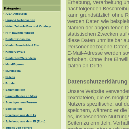
Erhebung, Verarbeitung u
nachfolgenden Beschreibu
Kategorien
kann grundsätzlich ohne R
»
.USA Altfiguren
werden Daten wie beispiel
»
Haupt & Nebenserien
Namen der abgerufenen Da
»
Hefte, Zeitschriften und Kataloge
statistischen Zwecken auf
»
HPF Bauanleitungen
diese Daten unmittelbar a
»
Kinder Brioss etc.
Personenbezogene Daten,
»
Kinder Freude/Maxi Eier
E-Mail-Adresse werden sowe
»
KinderJoy/Eis
erhoben. Ohne Ihre Einwill
»
KinderJoy/Merendero
Daten an Dritte.
»
Metallfiguren
»
Multimedia
»
Nutella
Datenschutzerklärung 
»
Puzzle
»
Sammelbilder
Unsere Website verwendet 
»
Sammelbilder ab 50'er
Textdateien, die es mögli
»
Sonstiges von Ferrero
Nutzers spezifische, auf 
»
Spielwelten
speichern, während er die
»
Spielzeug aus dem Ei
es, insbesondere Nutzungs
»
Spielzeug aus dem Ei (Euro)
Seiten zu ermitteln, Verha
»
Trucks von Ferrero