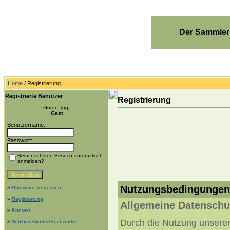
Der Sammler
Home
/ Registrierung
Registrierte Benutzer
Registrierung
Guten Tag!
Gast
Benutzername:
Passwort:
Beim nächsten Besuch automatisch
anmelden?
Nutzungsbedingungen:
»
Password vergessen
»
Registrierung
Allgemeine Datenschu
»
Kontakt
Durch die Nutzung unserer 
»
Schlüsselwörter/Suchwörter: