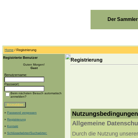
Der Sammler
Home
/ Registrierung
Registrierte Benutzer
Registrierung
Guten Morgen!
Gast
Benutzername:
Passwort:
Beim nächsten Besuch automatisch
anmelden?
Nutzungsbedingungen:
»
Password vergessen
»
Registrierung
Allgemeine Datenschu
»
Kontakt
Durch die Nutzung unserer 
»
Schlüsselwörter/Suchwörter: