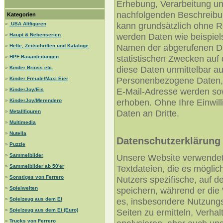
Erhebung, Verarbeitung u
nachfolgenden Beschreibu
Kategorien
kann grundsätzlich ohne R
»
.USA Altfiguren
werden Daten wie beispiel
»
Haupt & Nebenserien
Namen der abgerufenen Da
»
Hefte, Zeitschriften und Kataloge
statistischen Zwecken auf
»
HPF Bauanleitungen
diese Daten unmittelbar a
»
Kinder Brioss etc.
Personenbezogene Daten,
»
Kinder Freude/Maxi Eier
E-Mail-Adresse werden sowe
»
KinderJoy/Eis
erhoben. Ohne Ihre Einwill
»
KinderJoy/Merendero
Daten an Dritte.
»
Metallfiguren
»
Multimedia
»
Nutella
Datenschutzerklärung 
»
Puzzle
»
Sammelbilder
Unsere Website verwendet 
»
Sammelbilder ab 50'er
Textdateien, die es mögli
»
Sonstiges von Ferrero
Nutzers spezifische, auf 
»
Spielwelten
speichern, während er die
»
Spielzeug aus dem Ei
es, insbesondere Nutzungs
»
Spielzeug aus dem Ei (Euro)
Seiten zu ermitteln, Verha
»
Trucks von Ferrero