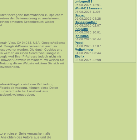
umbepod83
06.08.2026 12:51
Wim0411Janssen
06.08.2026 11:06
Nutzer bezogene Informationen zu speichern,
Digger
weisen der Seitennutzung zu analysieren,
06.08.2026 04:28
i einem erneuten Seitenbesuch wieder
Bonsaipanther
t.
06.08.2026 02:07
indigo08
05.08.2026 10:01
jan-lukas
04.08.2026 20:44
ountain View, CA 94043, USA. GoogleAdSense
Poppi
icht. Google AdSense verwendet auch so
04.08.2026 17:07
ausgewertet werden. Die durch Cookies und
Mojitokinder
ten werden an einen Server von Google in
04.08.2026 03:44
gle wird Ihre IP-Adresse jedoch nicht mit
Ebelix
Browser Software verhindern; wir weisen Sie
03.08.2026 22:58
Nutzung dieser Website erklären Sie sich mit
inverstanden.
cebook-Plug-Ins wird eine Verbindung
n Facebook-Account, können diese Daten
 unserer Seite bei Facebook aus.
 Facebook weitergegeben.
ren dieser Seite versuchen, alle
e Ansichten des Autors aus und die