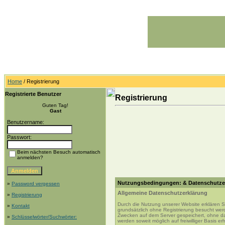
Home
/ Registrierung
Registrierte Benutzer
Registrierung
Guten Tag!
Gast
Benutzername:
Passwort:
Beim nächsten Besuch automatisch
anmelden?
Nutzungsbedingungen: & Datenschutze
»
Password vergessen
Allgemeine Datenschutzerklärung
»
Registrierung
Durch die Nutzung unserer Website erklären 
»
Kontakt
grundsätzlich ohne Registrierung besucht wer
Zwecken auf dem Server gespeichert, ohne d
»
Schlüsselwörter/Suchwörter:
werden soweit möglich auf freiwilliger Basis e