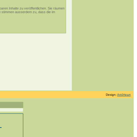
aren Inhalte zu veröffentlichen. Sie räumen
ie stimmen ausserdem zu, dass die im
Design:
Art4Heart