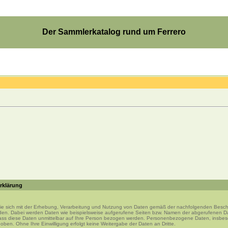
Der Sammlerkatalog rund um Ferrero
rklärung
Sie sich mit der Erhebung, Verarbeitung und Nutzung von Daten gemäß der nachfolgenden Besc
den. Dabei werden Daten wie beispielsweise aufgerufene Seiten bzw. Namen der abgerufenen Dat
ass diese Daten unmittelbar auf Ihre Person bezogen werden. Personenbezogene Daten, insbe
rhoben. Ohne Ihre Einwilligung erfolgt keine Weitergabe der Daten an Dritte.