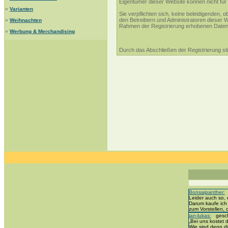
Eigentümer dieser Website können nicht für 
»
Varianten
Sie verpflichten sich, keine beleidigenden,
den Betreibern und Administratoren dieser 
»
Weihnachten
Rahmen der Registrierung erhobenen Daten 
»
Werbung & Merchandising
Durch das Abschließen der Registrierung s
Bonsaipanther:
g
Leider auch so, 
Darum kaufe ich
zum Vorstellen,
jan-lukas:
geschr
„Bei uns kostet d
Wie sind denn di