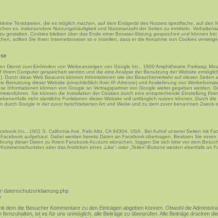
leine Textdateien, die es möglich machen, auf dem Endgerät des Nutzers spezifische, auf den 
ichen es, insbesondere Nutzungshäufigkeit und Nutzeranzahl der Seiten zu ermitteln, Verhaltens
zu gestalten. Cookies bleiben über das Ende einer Browser-Sitzung gespeichert und können be
en, sollten Sie Ihren Internetbrowser so e instellen, dass er die Annahme von Cookies verweiger
nse
nen Dienst zum Einbinden von Werbeanzeigen von Google Inc., 1600 Amphitheatre Parkway, M
 auf Ihrem Computer gespeichert werden und die eine Analyse der Benutzung der Website ermögl
). Durch diese Web Beacons können Informationen wie der Besucherverkehr auf diesen Seiten 
e Benutzung dieser Website (einschließlich Ihrer IP-Adresse) und Auslieferung von Werbeforma
ese Informationen können von Google an Vertragspartner von Google weiter gegeben werden. Goo
enführen. Sie können die Installation der Cookies durch eine entsprechende Einstellung Ihrer 
gebenenfalls nicht sämtliche Funktionen dieser Website voll umfänglich nutzen können. Durch die 
n durch Google in der zuvor beschriebenen Art und Weise und zu dem zuvor benannten Zweck e
book Inc., 1601 S. California Ave, Palo Alto, CA 94304, USA . Bei Aufruf unserer Seiten mit Fa
 Facebook aufgebaut. Dabei werden bereits Daten an Facebook übertragen. Besitzen Sie eine
dnung dieser Daten zu Ihrem Facebook-Account wünschen, loggen Sie sich bitte vor dem Besuch
 Kommentarfunktion oder das Anklicken eines „Like“- oder „Teilen“-Buttons werden ebenfalls an
er-datenschutzerklaerung.php
e
it dem die Besucher Kommentare zu den Einträgen abgeben können. Obwohl die Administrato
rnzuhalten, ist es für uns unmöglich, alle Beiträge zu überprüfen. Alle Beiträge drücken di