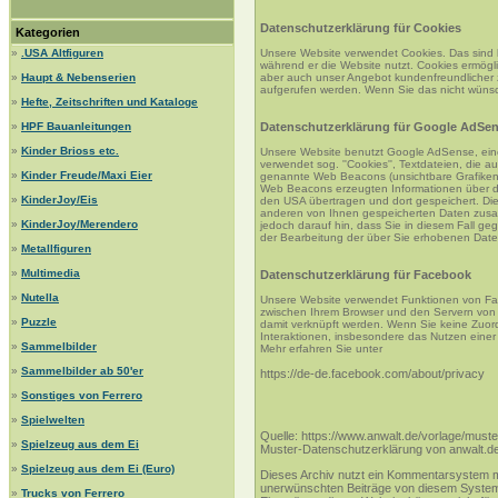
Datenschutzerklärung für Cookies
Kategorien
»
.USA Altfiguren
Unsere Website verwendet Cookies. Das sind k
während er die Website nutzt. Cookies ermögl
»
Haupt & Nebenserien
aber auch unser Angebot kundenfreundlicher 
aufgerufen werden. Wenn Sie das nicht wünsch
»
Hefte, Zeitschriften und Kataloge
»
HPF Bauanleitungen
Datenschutzerklärung für Google AdSe
»
Kinder Brioss etc.
Unsere Website benutzt Google AdSense, ei
verwendet sog. ''Cookies'', Textdateien, die
»
Kinder Freude/Maxi Eier
genannte Web Beacons (unsichtbare Grafiken
Web Beacons erzeugten Informationen über di
»
KinderJoy/Eis
den USA übertragen und dort gespeichert. Di
anderen von Ihnen gespeicherten Daten zusamm
»
KinderJoy/Merendero
jedoch darauf hin, dass Sie in diesem Fall ge
der Bearbeitung der über Sie erhobenen Date
»
Metallfiguren
»
Multimedia
Datenschutzerklärung für Facebook
»
Nutella
Unsere Website verwendet Funktionen von Face
zwischen Ihrem Browser und den Servern von
»
Puzzle
damit verknüpft werden. Wenn Sie keine Zuor
Interaktionen, insbesondere das Nutzen einer
»
Sammelbilder
Mehr erfahren Sie unter
»
Sammelbilder ab 50'er
https://de-de.facebook.com/about/privacy
»
Sonstiges von Ferrero
»
Spielwelten
Quelle: https://www.anwalt.de/vorlage/must
»
Spielzeug aus dem Ei
Muster-Datenschutzerklärung von anwalt.d
»
Spielzeug aus dem Ei (Euro)
Dieses Archiv nutzt ein Kommentarsystem m
unerwünschten Beiträge von diesem System fe
»
Trucks von Ferrero