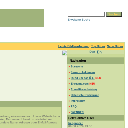
Erweiterte Suche
Letzte Bildbearbeitung
Top Bilder
Neue Bilder
Navigation
»
Startseite
»
Ferrero Auktionen
»
Rund um das Ü-Ei
NEU
»
Eiertante.com
NEU
»
Fremdfirmenkatalog
»
Datenschutzerklärung
»
Impressum
»
FAQ
»
SPENDEN
hreibung einverstanden. Unsere Website kann
Letze aktive User
ei, Datum und Uhrzeit zu statistischen
sondere Name, Adresse oder E-Mail-Adresse
beeganzer
06.08.2026 13:30