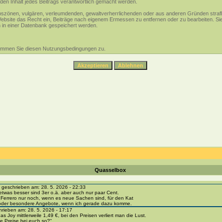
den Inhalt jedes Beitrags verantwortlich gemacht werden.
 obszönen, vulgären, verleumdenden, gewaltverherrlichenden oder aus anderen Gründen strafb
Website das Recht ein, Beiträge nach eigenem Ermessen zu entfernen oder zu bearbeiten. S
in einer Datenbank gespeichert werden.
timmen Sie diesen Nutzungsbedingungen zu.
Quasselbox
eschrieben am: 28. 5. 2026 - 22:33
etwas besser sind 3er o.ä. aber auch nur paar Cent.
 Ferrero nur noch, wenn es neue Sachen sind, für den Kat
 oder besondere Angebote, wenn ich gerade dazu komme.
ieben am: 28. 5. 2026 - 17:17
as Joy mittlerweile 1,49 €, bei den Preisen verliert man die Lust.
e Preise bei euch so?“