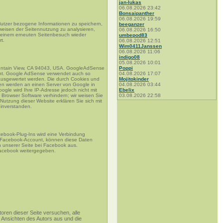
jan-lukas
06.08.2026 23:42
Bonsaipanther
06.08.2026 19:59
Nutzer bezogene Informationen zu speichern,
beeganzer
weisen der Seitennutzung zu analysieren,
06.08.2026 16:50
i einem erneuten Seitenbesuch wieder
umbepod83
t.
06.08.2026 12:51
Wim0411Janssen
06.08.2026 11:06
indigo08
05.08.2026 10:01
ountain View, CA 94043, USA. GoogleAdSense
Poppi
icht. Google AdSense verwendet auch so
04.08.2026 17:07
ausgewertet werden. Die durch Cookies und
Mojitokinder
ten werden an einen Server von Google in
04.08.2026 03:44
gle wird Ihre IP-Adresse jedoch nicht mit
Ebelix
Browser Software verhindern; wir weisen Sie
03.08.2026 22:58
Nutzung dieser Website erklären Sie sich mit
inverstanden.
cebook-Plug-Ins wird eine Verbindung
n Facebook-Account, können diese Daten
 unserer Seite bei Facebook aus.
 Facebook weitergegeben.
ren dieser Seite versuchen, alle
e Ansichten des Autors aus und die