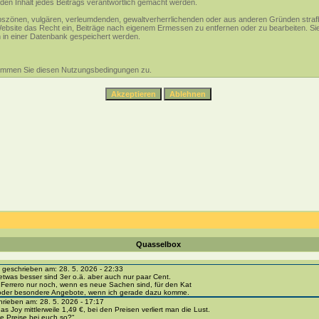
den Inhalt jedes Beitrags verantwortlich gemacht werden.
 obszönen, vulgären, verleumdenden, gewaltverherrlichenden oder aus anderen Gründen strafb
Website das Recht ein, Beiträge nach eigenem Ermessen zu entfernen oder zu bearbeiten. S
in einer Datenbank gespeichert werden.
timmen Sie diesen Nutzungsbedingungen zu.
Quasselbox
eschrieben am: 28. 5. 2026 - 22:33
etwas besser sind 3er o.ä. aber auch nur paar Cent.
 Ferrero nur noch, wenn es neue Sachen sind, für den Kat
 oder besondere Angebote, wenn ich gerade dazu komme.
ieben am: 28. 5. 2026 - 17:17
as Joy mittlerweile 1,49 €, bei den Preisen verliert man die Lust.
e Preise bei euch so?“