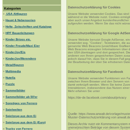
Datenschutzerklärung für Cookies
Kategorien
»
.USA Altfiguren
Unsere Website verwendet Cookies. Das sind k
während er die Website nutzt. Cookies ermögl
»
Haupt & Nebenserien
aber auch unser Angebot kundenfreundlicher 
aufgerufen werden. Wenn Sie das nicht wünsch
»
Hefte, Zeitschriften und Kataloge
»
HPF Bauanleitungen
Datenschutzerklärung für Google AdSe
»
Kinder Brioss etc.
Unsere Website benutzt Google AdSense, ei
verwendet sog. ''Cookies'', Textdateien, die
»
Kinder Freude/Maxi Eier
genannte Web Beacons (unsichtbare Grafiken
Web Beacons erzeugten Informationen über di
»
KinderJoy/Eis
den USA übertragen und dort gespeichert. Di
anderen von Ihnen gespeicherten Daten zusamm
»
KinderJoy/Merendero
jedoch darauf hin, dass Sie in diesem Fall ge
der Bearbeitung der über Sie erhobenen Date
»
Metallfiguren
»
Multimedia
Datenschutzerklärung für Facebook
»
Nutella
Unsere Website verwendet Funktionen von Face
zwischen Ihrem Browser und den Servern von
»
Puzzle
damit verknüpft werden. Wenn Sie keine Zuor
Interaktionen, insbesondere das Nutzen einer
»
Sammelbilder
Mehr erfahren Sie unter
»
Sammelbilder ab 50'er
https://de-de.facebook.com/about/privacy
»
Sonstiges von Ferrero
»
Spielwelten
Quelle: https://www.anwalt.de/vorlage/must
»
Spielzeug aus dem Ei
Muster-Datenschutzerklärung von anwalt.d
»
Spielzeug aus dem Ei (Euro)
Dieses Archiv nutzt ein Kommentarsystem m
unerwünschten Beiträge von diesem System fe
»
Trucks von Ferrero