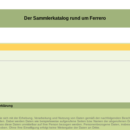
Der Sammlerkatalog rund um Ferrero
rklärung
Sie sich mit der Erhebung, Verarbeitung und Nutzung von Daten gemäß der nachfolgenden Besc
den. Dabei werden Daten wie beispielsweise aufgerufene Seiten bzw. Namen der abgerufenen Dat
ass diese Daten unmittelbar auf Ihre Person bezogen werden. Personenbezogene Daten, insbe
rhoben. Ohne Ihre Einwilligung erfolgt keine Weitergabe der Daten an Dritte.