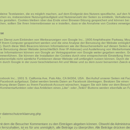
leine Textdateien, die es möglich machen, auf dem Endgerät des Nutzers spezifische, auf den 
ichen es, insbesondere Nutzungshäufigkeit und Nutzeranzahl der Seiten zu ermitteln, Verhaltens
zu gestalten. Cookies bleiben über das Ende einer Browser-Sitzung gespeichert und können be
en, sollten Sie Ihren Internetbrowser so e instellen, dass er die Annahme von Cookies verweiger
nse
nen Dienst zum Einbinden von Werbeanzeigen von Google Inc., 1600 Amphitheatre Parkway, M
 auf Ihrem Computer gespeichert werden und die eine Analyse der Benutzung der Website ermögl
). Durch diese Web Beacons können Informationen wie der Besucherverkehr auf diesen Seiten 
e Benutzung dieser Website (einschließlich Ihrer IP-Adresse) und Auslieferung von Werbeforma
ese Informationen können von Google an Vertragspartner von Google weiter gegeben werden. Goo
enführen. Sie können die Installation der Cookies durch eine entsprechende Einstellung Ihrer 
gebenenfalls nicht sämtliche Funktionen dieser Website voll umfänglich nutzen können. Durch die 
n durch Google in der zuvor beschriebenen Art und Weise und zu dem zuvor benannten Zweck e
book Inc., 1601 S. California Ave, Palo Alto, CA 94304, USA . Bei Aufruf unserer Seiten mit Fa
 Facebook aufgebaut. Dabei werden bereits Daten an Facebook übertragen. Besitzen Sie eine
dnung dieser Daten zu Ihrem Facebook-Account wünschen, loggen Sie sich bitte vor dem Besuch
 Kommentarfunktion oder das Anklicken eines „Like“- oder „Teilen“-Buttons werden ebenfalls an
er-datenschutzerklaerung.php
e
it dem die Besucher Kommentare zu den Einträgen abgeben können. Obwohl die Administrato
rnzuhalten, ist es für uns unmöglich, alle Beiträge zu überprüfen. Alle Beiträge drücken di