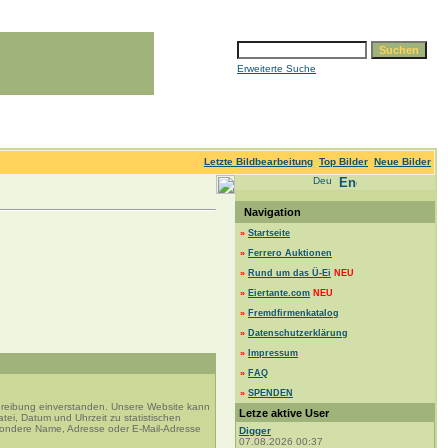
Erweiterte Suche
Letzte Bildbearbeitung
Top Bilder
Neue Bilder
Navigation
»
Startseite
»
Ferrero Auktionen
»
Rund um das Ü-Ei
NEU
»
Eiertante.com
NEU
»
Fremdfirmenkatalog
»
Datenschutzerklärung
»
Impressum
»
FAQ
»
SPENDEN
hreibung einverstanden. Unsere Website kann
Letze aktive User
ei, Datum und Uhrzeit zu statistischen
sondere Name, Adresse oder E-Mail-Adresse
Digger
07.08.2026 00:37