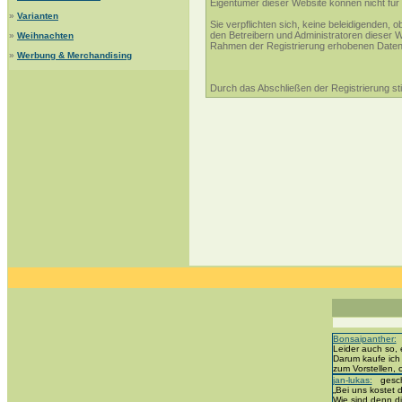
Eigentümer dieser Website können nicht für 
»
Varianten
Sie verpflichten sich, keine beleidigenden,
den Betreibern und Administratoren dieser 
»
Weihnachten
Rahmen der Registrierung erhobenen Daten 
»
Werbung & Merchandising
Durch das Abschließen der Registrierung s
Bonsaipanther:
g
Leider auch so, 
Darum kaufe ich
zum Vorstellen,
jan-lukas:
geschr
„Bei uns kostet d
Wie sind denn di