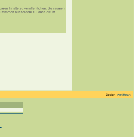
aren Inhalte zu veröffentlichen. Sie räumen
ie stimmen ausserdem zu, dass die im
Design:
Art4Heart