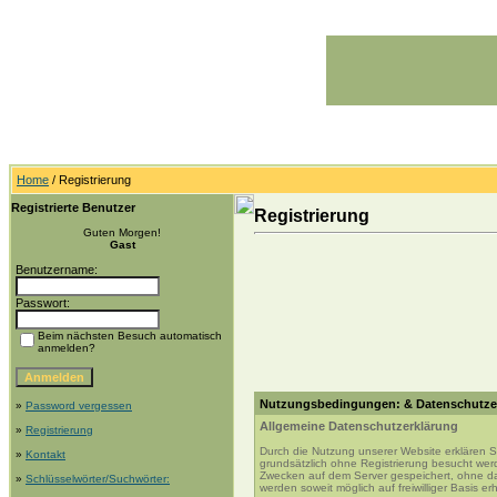
Home
/ Registrierung
Registrierte Benutzer
Registrierung
Guten Morgen!
Gast
Benutzername:
Passwort:
Beim nächsten Besuch automatisch
anmelden?
Nutzungsbedingungen: & Datenschutze
»
Password vergessen
Allgemeine Datenschutzerklärung
»
Registrierung
Durch die Nutzung unserer Website erklären 
»
Kontakt
grundsätzlich ohne Registrierung besucht wer
Zwecken auf dem Server gespeichert, ohne d
»
Schlüsselwörter/Suchwörter:
werden soweit möglich auf freiwilliger Basis e