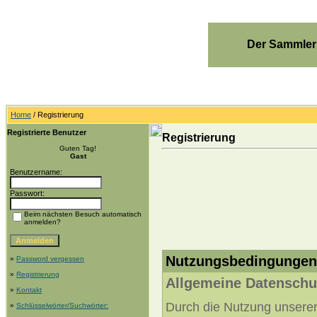
Der Sammler
Home
/ Registrierung
Registrierte Benutzer
Registrierung
Guten Tag!
Gast
Benutzername:
Passwort:
Beim nächsten Besuch automatisch
anmelden?
Nutzungsbedingungen:
»
Password vergessen
»
Registrierung
Allgemeine Datenschu
»
Kontakt
Durch die Nutzung unserer 
»
Schlüsselwörter/Suchwörter: