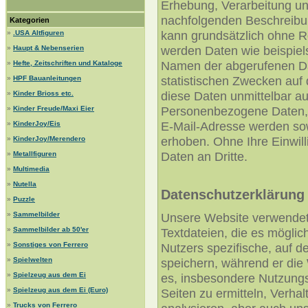
Erhebung, Verarbeitung u
nachfolgenden Beschreibu
Kategorien
kann grundsätzlich ohne R
»
.USA Altfiguren
werden Daten wie beispiel
»
Haupt & Nebenserien
Namen der abgerufenen Da
»
Hefte, Zeitschriften und Kataloge
statistischen Zwecken auf
»
HPF Bauanleitungen
diese Daten unmittelbar a
»
Kinder Brioss etc.
Personenbezogene Daten,
»
Kinder Freude/Maxi Eier
E-Mail-Adresse werden sowe
»
KinderJoy/Eis
erhoben. Ohne Ihre Einwill
»
KinderJoy/Merendero
Daten an Dritte.
»
Metallfiguren
»
Multimedia
»
Nutella
Datenschutzerklärung 
»
Puzzle
»
Sammelbilder
Unsere Website verwendet 
»
Sammelbilder ab 50'er
Textdateien, die es mögli
»
Sonstiges von Ferrero
Nutzers spezifische, auf 
»
Spielwelten
speichern, während er die
»
Spielzeug aus dem Ei
es, insbesondere Nutzungs
»
Spielzeug aus dem Ei (Euro)
Seiten zu ermitteln, Verha
»
Trucks von Ferrero