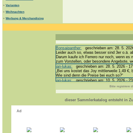
»
Varianten
»
Weihnachten
»
Werbung & Merchandising
Bonsaipanther:
geschrieben am: 28. 5. 2026
Leider auch so, etwas besser sind 3er o.ä. a
Darum kaufe ich Ferrero nur noch, wenn es 
zum Vorstellen, oder besondere Angebote, 
jan-lukas:
geschrieben am: 28. 5. 2026 - 17
„Bei uns kostet das Joy mittlerweile 1,49 €, 
Wie sind denn die Preise bei euch so?“
jan-lukas:
geschrieben am: 10. 5. 2026 - 23
erledigt *bussi*
Bitte registriere
Bonsaipanther:
geschrieben am: 10. 5. 2026
@ Harald
https://www.ue-ei-portal-sammlerkatalog.de/
dieser Sammlerkatalog entsteht in 
Dein Enkel sollte zur Strafe die nächsten 3
*bussi*
jan-lukas:
geschrieben am: 8. 5. 2026 - 12:
Für die Figuren VC307, 310, 318 und 326 ha
mein Enkel hat die leider weggeworfen *grrrr* 
jan-lukas:
geschrieben am: 29. 4. 2026 - 18
https://www.ferrero-