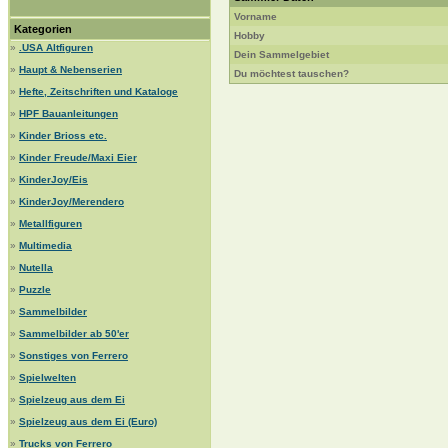
Vorname
Kategorien
Hobby
»
.USA Altfiguren
Dein Sammelgebiet
»
Haupt & Nebenserien
Du möchtest tauschen?
»
Hefte, Zeitschriften und Kataloge
»
HPF Bauanleitungen
»
Kinder Brioss etc.
»
Kinder Freude/Maxi Eier
»
KinderJoy/Eis
»
KinderJoy/Merendero
»
Metallfiguren
»
Multimedia
»
Nutella
»
Puzzle
»
Sammelbilder
»
Sammelbilder ab 50'er
»
Sonstiges von Ferrero
»
Spielwelten
»
Spielzeug aus dem Ei
»
Spielzeug aus dem Ei (Euro)
»
Trucks von Ferrero