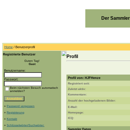
Der Sammler
Home
/ Benutzerprofil
Registrierte Benutzer
Profil
Guten Tag!
Gast
Benutzername:
Profil von: HJFHenze
Passwort:
Registriert seit:
Beim nächsten Besuch automatisch
Zuletzt aktiv:
anmelden?
Kommentare:
Anzahl der hochgeladenen Bilder:
»
Password vergessen
E-Mail:
»
Registrierung
Homepage:
ICQ:
»
Kontakt
»
Schlüsselwörter/Suchwörter:
Sammler Daten