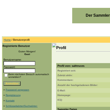
Der Sammler
Home
/ Benutzerprofil
Registrierte Benutzer
Profil
Guten Morgen!
Gast
Benutzername:
Profil von: salttruces
Passwort:
Registriert seit:
Beim nächsten Besuch automatisch
Zuletzt aktiv:
anmelden?
Kommentare:
Anzahl der hochgeladenen Bilder:
»
Password vergessen
E-Mail:
»
Registrierung
Homepage:
ICQ:
»
Kontakt
»
Schlüsselwörter/Suchwörter:
Sammler Daten