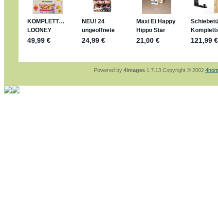
sammelspass.de/einladung/4B72FED814
jan-lukas:
geschrieben am: 28. 4. 2026 - 21
stimmt, jetzt fällt es mir auch ein
*Bussi*
Bonsaipanther:
geschrieben am: 28. 4. 2026
So habe ich das in Erinnerung ... oder?
Bonsaipanther:
geschrieben am: 28. 4. 2026
Nö, gabs nicht ... die 2020er EM oder WM w
Ferrero hat die aber trotzdem rausgebracht 
Powered by
4images
1.7.13 Copyright © 2002
4hom
jan-lukas:
geschrieben am: 28. 4. 2026 - 15
WM Sticker habe ich komplett, kommen die 
Gab es zur WM 2022 keine Teamsticker ???
im Netz finde ich auch keine Info
jan-lukas:
geschrieben am: 26. 4. 2026 - 11
Bin gerade begeistert, Figuren kann man sehr
klappt sehr gut mit dem Befehl - gerade stel
versucht es einfach mal mit ChatGPT, man k
erstellen.
jan-lukas:
geschrieben am: 26. 4. 2026 - 10
erledigt
Bonsaipanther:
geschrieben am: 26. 4. 2026
Ordner Metallfiguren - den Hinweis oben bitt
jan-lukas:
geschrieben am: 25. 4. 2026 - 22
So, Umzug beendet, hoffe es läuft jetzt bess
Bitte achtet auf fehlende Bilder
Danke
Bonsaipanther:
geschrieben am: 20. 4. 2026
NUR ist gut - habe 6 Stück gekauft und davo
Gibt jetzt auch die 3er-Handtaschen - sind mi