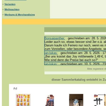
»
Varianten
»
Weihnachten
»
Werbung & Merchandising
Bonsaipanther:
geschrieben am: 28. 5. 2026
Leider auch so, etwas besser sind 3er o.ä. a
Darum kaufe ich Ferrero nur noch, wenn es 
zum Vorstellen, oder besondere Angebote, 
jan-lukas:
geschrieben am: 28. 5. 2026 - 17
„Bei uns kostet das Joy mittlerweile 1,49 €, 
Wie sind denn die Preise bei euch so?“
jan-lukas:
geschrieben am: 10. 5. 2026 - 23
erledigt *bussi*
Bitte registriere
Bonsaipanther:
geschrieben am: 10. 5. 2026
@ Harald
https://www.ue-ei-portal-sammlerkatalog.de/
dieser Sammlerkatalog entsteht in 
Dein Enkel sollte zur Strafe die nächsten 3
*bussi*
jan-lukas:
geschrieben am: 8. 5. 2026 - 12:
Für die Figuren VC307, 310, 318 und 326 ha
mein Enkel hat die leider weggeworfen *grrrr* 
jan-lukas:
geschrieben am: 29. 4. 2026 - 18
https://www.ferrero-