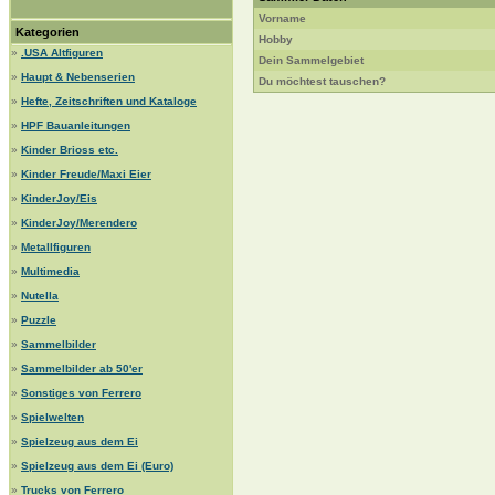
Vorname
Kategorien
Hobby
»
.USA Altfiguren
Dein Sammelgebiet
»
Haupt & Nebenserien
Du möchtest tauschen?
»
Hefte, Zeitschriften und Kataloge
»
HPF Bauanleitungen
»
Kinder Brioss etc.
»
Kinder Freude/Maxi Eier
»
KinderJoy/Eis
»
KinderJoy/Merendero
»
Metallfiguren
»
Multimedia
»
Nutella
»
Puzzle
»
Sammelbilder
»
Sammelbilder ab 50'er
»
Sonstiges von Ferrero
»
Spielwelten
»
Spielzeug aus dem Ei
»
Spielzeug aus dem Ei (Euro)
»
Trucks von Ferrero