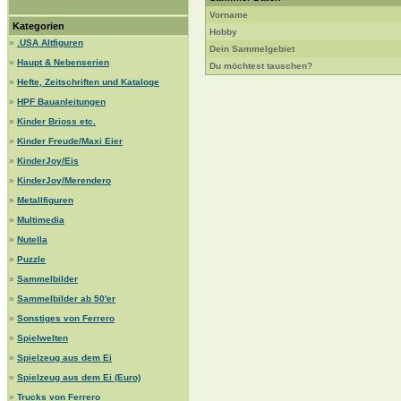
Vorname
Kategorien
Hobby
»
.USA Altfiguren
Dein Sammelgebiet
»
Haupt & Nebenserien
Du möchtest tauschen?
»
Hefte, Zeitschriften und Kataloge
»
HPF Bauanleitungen
»
Kinder Brioss etc.
»
Kinder Freude/Maxi Eier
»
KinderJoy/Eis
»
KinderJoy/Merendero
»
Metallfiguren
»
Multimedia
»
Nutella
»
Puzzle
»
Sammelbilder
»
Sammelbilder ab 50'er
»
Sonstiges von Ferrero
»
Spielwelten
»
Spielzeug aus dem Ei
»
Spielzeug aus dem Ei (Euro)
»
Trucks von Ferrero