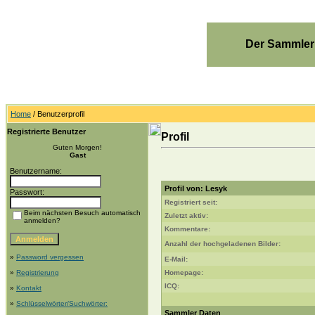
Der Sammler
Home
/ Benutzerprofil
Registrierte Benutzer
Profil
Guten Morgen!
Gast
Benutzername:
Profil von: Lesyk
Passwort:
Registriert seit:
Beim nächsten Besuch automatisch
Zuletzt aktiv:
anmelden?
Kommentare:
Anzahl der hochgeladenen Bilder:
»
Password vergessen
E-Mail:
»
Registrierung
Homepage:
ICQ:
»
Kontakt
»
Schlüsselwörter/Suchwörter:
Sammler Daten