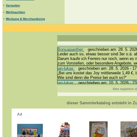
»
Varianten
»
Weihnachten
»
Werbung & Merchandising
Bonsaipanther:
geschrieben am: 28. 5. 2026
Leider auch so, etwas besser sind 3er o.ä. a
Darum kaufe ich Ferrero nur noch, wenn es 
zum Vorstellen, oder besondere Angebote, 
jan-lukas:
geschrieben am: 28. 5. 2026 - 17
„Bei uns kostet das Joy mittlerweile 1,49 €, 
Wie sind denn die Preise bei euch so?“
jan-lukas:
geschrieben am: 10. 5. 2026 - 23
erledigt *bussi*
Bitte registriere
Bonsaipanther:
geschrieben am: 10. 5. 2026
@ Harald
https://www.ue-ei-portal-sammlerkatalog.de/
dieser Sammlerkatalog entsteht in 
Dein Enkel sollte zur Strafe die nächsten 3
*bussi*
jan-lukas:
geschrieben am: 8. 5. 2026 - 12:
Für die Figuren VC307, 310, 318 und 326 ha
mein Enkel hat die leider weggeworfen *grrrr* 
jan-lukas:
geschrieben am: 29. 4. 2026 - 18
https://www.ferrero-