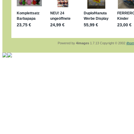
sammelspass.de/einladung/4B72FED814
jan-lukas:
geschrieben am: 28. 4. 2026 - 21
stimmt, jetzt fällt es mir auch ein
*Bussi*
Bonsaipanther:
geschrieben am: 28. 4. 2026
So habe ich das in Erinnerung ... oder?
Bonsaipanther:
geschrieben am: 28. 4. 2026
Nö, gabs nicht ... die 2020er EM oder WM w
Ferrero hat die aber trotzdem rausgebracht 
Powered by
4images
1.7.13 Copyright © 2002
4hom
jan-lukas:
geschrieben am: 28. 4. 2026 - 15
WM Sticker habe ich komplett, kommen die 
Gab es zur WM 2022 keine Teamsticker ???
im Netz finde ich auch keine Info
jan-lukas:
geschrieben am: 26. 4. 2026 - 11
Bin gerade begeistert, Figuren kann man sehr
klappt sehr gut mit dem Befehl - gerade stel
versucht es einfach mal mit ChatGPT, man k
erstellen.
jan-lukas:
geschrieben am: 26. 4. 2026 - 10
erledigt
Bonsaipanther:
geschrieben am: 26. 4. 2026
Ordner Metallfiguren - den Hinweis oben bitt
jan-lukas:
geschrieben am: 25. 4. 2026 - 22
So, Umzug beendet, hoffe es läuft jetzt bess
Bitte achtet auf fehlende Bilder
Danke
Bonsaipanther:
geschrieben am: 20. 4. 2026
NUR ist gut - habe 6 Stück gekauft und davo
Gibt jetzt auch die 3er-Handtaschen - sind mi