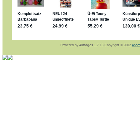
sammelspass.de/einladung/4B72FED814
jan-lukas:
geschrieben am: 28. 4. 2026 - 21
stimmt, jetzt fällt es mir auch ein
*Bussi*
Bonsaipanther:
geschrieben am: 28. 4. 2026
So habe ich das in Erinnerung ... oder?
Bonsaipanther:
geschrieben am: 28. 4. 2026
Nö, gabs nicht ... die 2020er EM oder WM w
Ferrero hat die aber trotzdem rausgebracht 
Powered by
4images
1.7.13 Copyright © 2002
4hom
jan-lukas:
geschrieben am: 28. 4. 2026 - 15
WM Sticker habe ich komplett, kommen die 
Gab es zur WM 2022 keine Teamsticker ???
im Netz finde ich auch keine Info
jan-lukas:
geschrieben am: 26. 4. 2026 - 11
Bin gerade begeistert, Figuren kann man sehr
klappt sehr gut mit dem Befehl - gerade stel
versucht es einfach mal mit ChatGPT, man k
erstellen.
jan-lukas:
geschrieben am: 26. 4. 2026 - 10
erledigt
Bonsaipanther:
geschrieben am: 26. 4. 2026
Ordner Metallfiguren - den Hinweis oben bitt
jan-lukas:
geschrieben am: 25. 4. 2026 - 22
So, Umzug beendet, hoffe es läuft jetzt bess
Bitte achtet auf fehlende Bilder
Danke
Bonsaipanther:
geschrieben am: 20. 4. 2026
NUR ist gut - habe 6 Stück gekauft und davo
Gibt jetzt auch die 3er-Handtaschen - sind mi