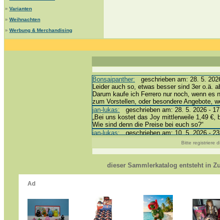
»
Varianten
»
Weihnachten
»
Werbung & Merchandising
Bonsaipanther:
geschrieben am: 28. 5. 2026
Leider auch so, etwas besser sind 3er o.ä. a
Darum kaufe ich Ferrero nur noch, wenn es 
zum Vorstellen, oder besondere Angebote, 
jan-lukas:
geschrieben am: 28. 5. 2026 - 17
„Bei uns kostet das Joy mittlerweile 1,49 €, 
Wie sind denn die Preise bei euch so?“
jan-lukas:
geschrieben am: 10. 5. 2026 - 23
erledigt *bussi*
Bitte registriere
Bonsaipanther:
geschrieben am: 10. 5. 2026
@ Harald
https://www.ue-ei-portal-sammlerkatalog.de/
dieser Sammlerkatalog entsteht in 
Dein Enkel sollte zur Strafe die nächsten 3
*bussi*
jan-lukas:
geschrieben am: 8. 5. 2026 - 12:
Für die Figuren VC307, 310, 318 und 326 ha
mein Enkel hat die leider weggeworfen *grrrr* 
jan-lukas:
geschrieben am: 29. 4. 2026 - 18
https://www.ferrero-