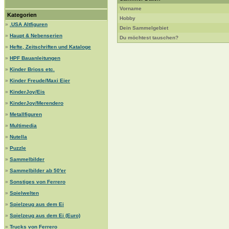
Vorname
Kategorien
Hobby
»
.USA Altfiguren
Dein Sammelgebiet
»
Haupt & Nebenserien
Du möchtest tauschen?
»
Hefte, Zeitschriften und Kataloge
»
HPF Bauanleitungen
»
Kinder Brioss etc.
»
Kinder Freude/Maxi Eier
»
KinderJoy/Eis
»
KinderJoy/Merendero
»
Metallfiguren
»
Multimedia
»
Nutella
»
Puzzle
»
Sammelbilder
»
Sammelbilder ab 50'er
»
Sonstiges von Ferrero
»
Spielwelten
»
Spielzeug aus dem Ei
»
Spielzeug aus dem Ei (Euro)
»
Trucks von Ferrero