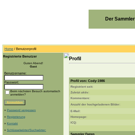
Der Sammler
Home
/ Benutzerprofil
Registrierte Benutzer
Profil
Guten Abend!
Gast
Benutzername:
Profil von: Cody-1986
Passwort:
Registriert seit:
Beim nächsten Besuch automatisch
Zuletzt aktiv:
anmelden?
Kommentare:
Anzahl der hochgeladenen Bilder:
»
Password vergessen
E-Mail:
»
Registrierung
Homepage:
ICQ:
»
Kontakt
»
Schlüsselwörter/Suchwörter:
Sammler Daten