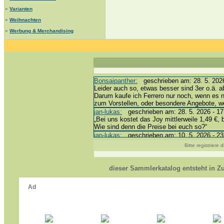
»
Varianten
»
Weihnachten
»
Werbung & Merchandising
Bonsaipanther:
geschrieben am: 28. 5. 2026
Leider auch so, etwas besser sind 3er o.ä. a
Darum kaufe ich Ferrero nur noch, wenn es 
zum Vorstellen, oder besondere Angebote, 
jan-lukas:
geschrieben am: 28. 5. 2026 - 17
„Bei uns kostet das Joy mittlerweile 1,49 €, 
Wie sind denn die Preise bei euch so?“
jan-lukas:
geschrieben am: 10. 5. 2026 - 23
erledigt *bussi*
Bitte registriere
Bonsaipanther:
geschrieben am: 10. 5. 2026
@ Harald
https://www.ue-ei-portal-sammlerkatalog.de/
dieser Sammlerkatalog entsteht in 
Dein Enkel sollte zur Strafe die nächsten 3
*bussi*
jan-lukas:
geschrieben am: 8. 5. 2026 - 12:
Für die Figuren VC307, 310, 318 und 326 ha
mein Enkel hat die leider weggeworfen *grrrr* 
jan-lukas:
geschrieben am: 29. 4. 2026 - 18
https://www.ferrero-