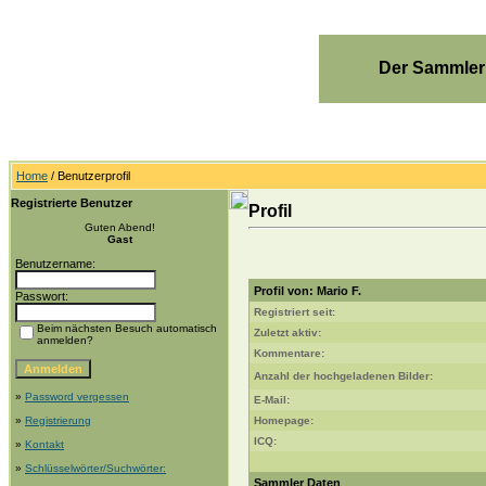
Der Sammler
Home
/ Benutzerprofil
Registrierte Benutzer
Profil
Guten Abend!
Gast
Benutzername:
Profil von: Mario F.
Passwort:
Registriert seit:
Beim nächsten Besuch automatisch
Zuletzt aktiv:
anmelden?
Kommentare:
Anzahl der hochgeladenen Bilder:
»
Password vergessen
E-Mail:
»
Registrierung
Homepage:
ICQ:
»
Kontakt
»
Schlüsselwörter/Suchwörter:
Sammler Daten