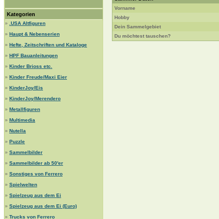
Vorname
Kategorien
Hobby
»
.USA Altfiguren
Dein Sammelgebiet
»
Haupt & Nebenserien
Du möchtest tauschen?
»
Hefte, Zeitschriften und Kataloge
»
HPF Bauanleitungen
»
Kinder Brioss etc.
»
Kinder Freude/Maxi Eier
»
KinderJoy/Eis
»
KinderJoy/Merendero
»
Metallfiguren
»
Multimedia
»
Nutella
»
Puzzle
»
Sammelbilder
»
Sammelbilder ab 50'er
»
Sonstiges von Ferrero
»
Spielwelten
»
Spielzeug aus dem Ei
»
Spielzeug aus dem Ei (Euro)
»
Trucks von Ferrero