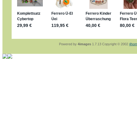
sammelspass.de/einladung/4B72FED814
jan-lukas:
geschrieben am: 28. 4. 2026 - 21
stimmt, jetzt fällt es mir auch ein
*Bussi*
Bonsaipanther:
geschrieben am: 28. 4. 2026
So habe ich das in Erinnerung ... oder?
Bonsaipanther:
geschrieben am: 28. 4. 2026
Nö, gabs nicht ... die 2020er EM oder WM w
Ferrero hat die aber trotzdem rausgebracht 
Powered by
4images
1.7.13 Copyright © 2002
4hom
jan-lukas:
geschrieben am: 28. 4. 2026 - 15
WM Sticker habe ich komplett, kommen die 
Gab es zur WM 2022 keine Teamsticker ???
im Netz finde ich auch keine Info
jan-lukas:
geschrieben am: 26. 4. 2026 - 11
Bin gerade begeistert, Figuren kann man sehr
klappt sehr gut mit dem Befehl - gerade stel
versucht es einfach mal mit ChatGPT, man k
erstellen.
jan-lukas:
geschrieben am: 26. 4. 2026 - 10
erledigt
Bonsaipanther:
geschrieben am: 26. 4. 2026
Ordner Metallfiguren - den Hinweis oben bitt
jan-lukas:
geschrieben am: 25. 4. 2026 - 22
So, Umzug beendet, hoffe es läuft jetzt bess
Bitte achtet auf fehlende Bilder
Danke
Bonsaipanther:
geschrieben am: 20. 4. 2026
NUR ist gut - habe 6 Stück gekauft und davo
Gibt jetzt auch die 3er-Handtaschen - sind mi