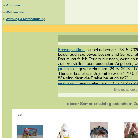
»
Varianten
»
Weihnachten
»
Werbung & Merchandising
Bonsaipanther:
geschrieben am: 28. 5. 2026
Leider auch so, etwas besser sind 3er o.ä. a
Darum kaufe ich Ferrero nur noch, wenn es 
zum Vorstellen, oder besondere Angebote, 
jan-lukas:
geschrieben am: 28. 5. 2026 - 17
„Bei uns kostet das Joy mittlerweile 1,49 €, 
Wie sind denn die Preise bei euch so?“
jan-lukas:
geschrieben am: 10. 5. 2026 - 23
erledigt *bussi*
Bitte registriere
Bonsaipanther:
geschrieben am: 10. 5. 2026
@ Harald
https://www.ue-ei-portal-sammlerkatalog.de/
dieser Sammlerkatalog entsteht in 
Dein Enkel sollte zur Strafe die nächsten 3
*bussi*
jan-lukas:
geschrieben am: 8. 5. 2026 - 12:
Für die Figuren VC307, 310, 318 und 326 ha
mein Enkel hat die leider weggeworfen *grrrr* 
jan-lukas:
geschrieben am: 29. 4. 2026 - 18
https://www.ferrero-