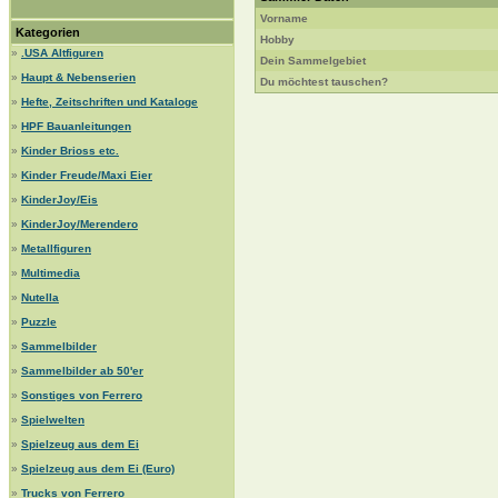
Vorname
Kategorien
Hobby
»
.USA Altfiguren
Dein Sammelgebiet
»
Haupt & Nebenserien
Du möchtest tauschen?
»
Hefte, Zeitschriften und Kataloge
»
HPF Bauanleitungen
»
Kinder Brioss etc.
»
Kinder Freude/Maxi Eier
»
KinderJoy/Eis
»
KinderJoy/Merendero
»
Metallfiguren
»
Multimedia
»
Nutella
»
Puzzle
»
Sammelbilder
»
Sammelbilder ab 50'er
»
Sonstiges von Ferrero
»
Spielwelten
»
Spielzeug aus dem Ei
»
Spielzeug aus dem Ei (Euro)
»
Trucks von Ferrero