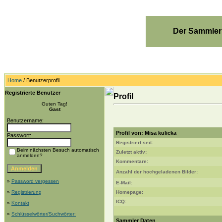
Der Sammler
Home
/ Benutzerprofil
Registrierte Benutzer
Profil
Guten Tag!
Gast
Benutzername:
Profil von: Misa kulicka
Passwort:
Registriert seit:
Beim nächsten Besuch automatisch
Zuletzt aktiv:
anmelden?
Kommentare:
Anzahl der hochgeladenen Bilder:
»
Password vergessen
E-Mail:
»
Registrierung
Homepage:
ICQ:
»
Kontakt
»
Schlüsselwörter/Suchwörter:
Sammler Daten