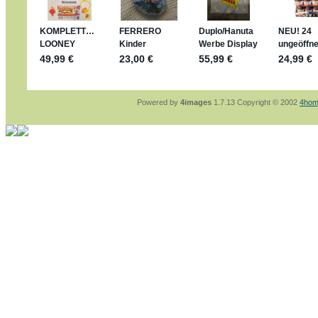
sammelspass.de/einladung/4B72FED814
jan-lukas:
geschrieben am: 28. 4. 2026 - 21
stimmt, jetzt fällt es mir auch ein
*Bussi*
Bonsaipanther:
geschrieben am: 28. 4. 2026
So habe ich das in Erinnerung ... oder?
Bonsaipanther:
geschrieben am: 28. 4. 2026
Nö, gabs nicht ... die 2020er EM oder WM w
Ferrero hat die aber trotzdem rausgebracht 
Powered by
4images
1.7.13 Copyright © 2002
4hom
jan-lukas:
geschrieben am: 28. 4. 2026 - 15
WM Sticker habe ich komplett, kommen die 
Gab es zur WM 2022 keine Teamsticker ???
im Netz finde ich auch keine Info
jan-lukas:
geschrieben am: 26. 4. 2026 - 11
Bin gerade begeistert, Figuren kann man sehr
klappt sehr gut mit dem Befehl - gerade stel
versucht es einfach mal mit ChatGPT, man k
erstellen.
jan-lukas:
geschrieben am: 26. 4. 2026 - 10
erledigt
Bonsaipanther:
geschrieben am: 26. 4. 2026
Ordner Metallfiguren - den Hinweis oben bitt
jan-lukas:
geschrieben am: 25. 4. 2026 - 22
So, Umzug beendet, hoffe es läuft jetzt bess
Bitte achtet auf fehlende Bilder
Danke
Bonsaipanther:
geschrieben am: 20. 4. 2026
NUR ist gut - habe 6 Stück gekauft und davo
Gibt jetzt auch die 3er-Handtaschen - sind mi