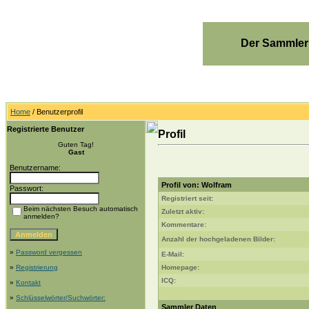
Der Sammler
Home
/ Benutzerprofil
Registrierte Benutzer
Profil
Guten Tag!
Gast
Benutzername:
Profil von: Wolfram
Passwort:
Registriert seit:
Beim nächsten Besuch automatisch
Zuletzt aktiv:
anmelden?
Kommentare:
Anzahl der hochgeladenen Bilder:
»
Password vergessen
E-Mail:
»
Registrierung
Homepage:
ICQ:
»
Kontakt
»
Schlüsselwörter/Suchwörter:
Sammler Daten