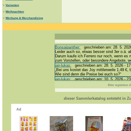
»
Varianten
»
Weihnachten
»
Werbung & Merchandising
Bonsaipanther:
geschrieben am: 28. 5. 2026
Leider auch so, etwas besser sind 3er o.ä. a
Darum kaufe ich Ferrero nur noch, wenn es 
zum Vorstellen, oder besondere Angebote, 
jan-lukas:
geschrieben am: 28. 5. 2026 - 17
„Bei uns kostet das Joy mittlerweile 1,49 €, 
Wie sind denn die Preise bei euch so?“
jan-lukas:
geschrieben am: 10. 5. 2026 - 23
erledigt *bussi*
Bitte registriere
Bonsaipanther:
geschrieben am: 10. 5. 2026
@ Harald
https://www.ue-ei-portal-sammlerkatalog.de/
dieser Sammlerkatalog entsteht in 
Dein Enkel sollte zur Strafe die nächsten 3
*bussi*
jan-lukas:
geschrieben am: 8. 5. 2026 - 12:
Für die Figuren VC307, 310, 318 und 326 ha
mein Enkel hat die leider weggeworfen *grrrr* 
jan-lukas:
geschrieben am: 29. 4. 2026 - 18
https://www.ferrero-