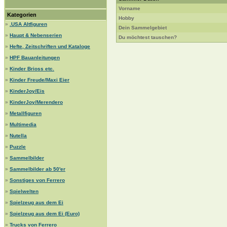
Vorname
Kategorien
Hobby
»
.USA Altfiguren
Dein Sammelgebiet
»
Haupt & Nebenserien
Du möchtest tauschen?
»
Hefte, Zeitschriften und Kataloge
»
HPF Bauanleitungen
»
Kinder Brioss etc.
»
Kinder Freude/Maxi Eier
»
KinderJoy/Eis
»
KinderJoy/Merendero
»
Metallfiguren
»
Multimedia
»
Nutella
»
Puzzle
»
Sammelbilder
»
Sammelbilder ab 50'er
»
Sonstiges von Ferrero
»
Spielwelten
»
Spielzeug aus dem Ei
»
Spielzeug aus dem Ei (Euro)
»
Trucks von Ferrero