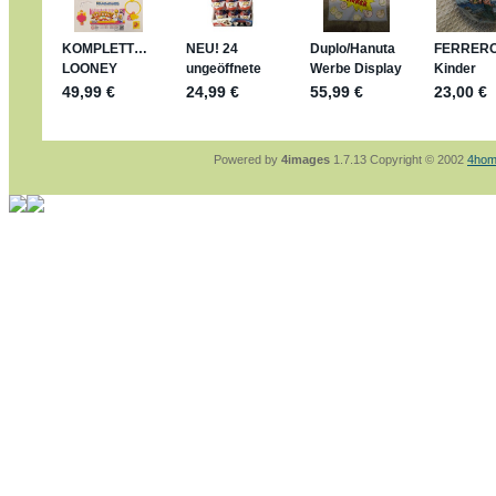
sammelspass.de/einladung/4B72FED814
jan-lukas:
geschrieben am: 28. 4. 2026 - 21
stimmt, jetzt fällt es mir auch ein
*Bussi*
Bonsaipanther:
geschrieben am: 28. 4. 2026
So habe ich das in Erinnerung ... oder?
Bonsaipanther:
geschrieben am: 28. 4. 2026
Nö, gabs nicht ... die 2020er EM oder WM w
Ferrero hat die aber trotzdem rausgebracht 
Powered by
4images
1.7.13 Copyright © 2002
4hom
jan-lukas:
geschrieben am: 28. 4. 2026 - 15
WM Sticker habe ich komplett, kommen die 
Gab es zur WM 2022 keine Teamsticker ???
im Netz finde ich auch keine Info
jan-lukas:
geschrieben am: 26. 4. 2026 - 11
Bin gerade begeistert, Figuren kann man sehr
klappt sehr gut mit dem Befehl - gerade stel
versucht es einfach mal mit ChatGPT, man k
erstellen.
jan-lukas:
geschrieben am: 26. 4. 2026 - 10
erledigt
Bonsaipanther:
geschrieben am: 26. 4. 2026
Ordner Metallfiguren - den Hinweis oben bitt
jan-lukas:
geschrieben am: 25. 4. 2026 - 22
So, Umzug beendet, hoffe es läuft jetzt bess
Bitte achtet auf fehlende Bilder
Danke
Bonsaipanther:
geschrieben am: 20. 4. 2026
NUR ist gut - habe 6 Stück gekauft und davo
Gibt jetzt auch die 3er-Handtaschen - sind mi