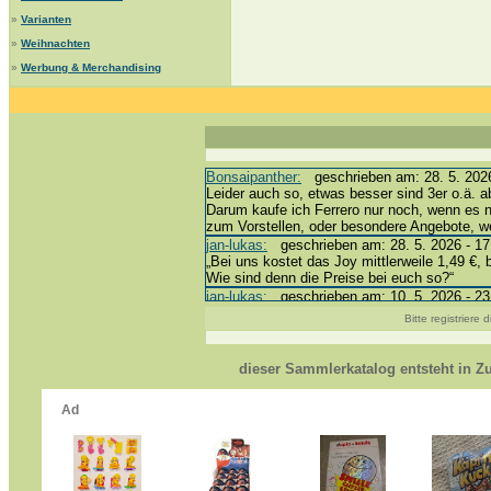
»
Varianten
»
Weihnachten
»
Werbung & Merchandising
Bonsaipanther:
geschrieben am: 28. 5. 2026
Leider auch so, etwas besser sind 3er o.ä. a
Darum kaufe ich Ferrero nur noch, wenn es 
zum Vorstellen, oder besondere Angebote, 
jan-lukas:
geschrieben am: 28. 5. 2026 - 17
„Bei uns kostet das Joy mittlerweile 1,49 €, 
Wie sind denn die Preise bei euch so?“
jan-lukas:
geschrieben am: 10. 5. 2026 - 23
erledigt *bussi*
Bitte registriere
Bonsaipanther:
geschrieben am: 10. 5. 2026
@ Harald
https://www.ue-ei-portal-sammlerkatalog.de/
dieser Sammlerkatalog entsteht in 
Dein Enkel sollte zur Strafe die nächsten 3
*bussi*
jan-lukas:
geschrieben am: 8. 5. 2026 - 12:
Für die Figuren VC307, 310, 318 und 326 ha
mein Enkel hat die leider weggeworfen *grrrr* 
jan-lukas:
geschrieben am: 29. 4. 2026 - 18
https://www.ferrero-