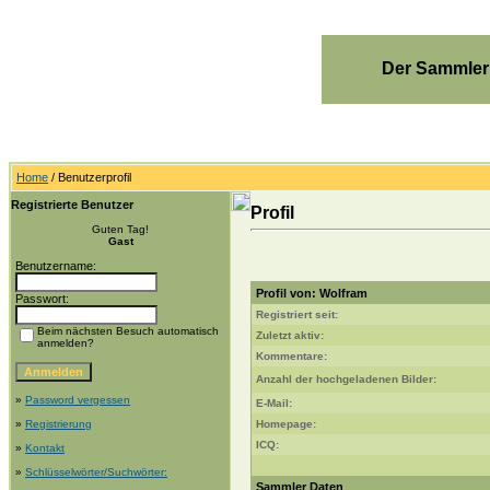
Der Sammler
Home
/ Benutzerprofil
Registrierte Benutzer
Profil
Guten Tag!
Gast
Benutzername:
Profil von: Wolfram
Passwort:
Registriert seit:
Beim nächsten Besuch automatisch
Zuletzt aktiv:
anmelden?
Kommentare:
Anzahl der hochgeladenen Bilder:
»
Password vergessen
E-Mail:
»
Registrierung
Homepage:
ICQ:
»
Kontakt
»
Schlüsselwörter/Suchwörter:
Sammler Daten