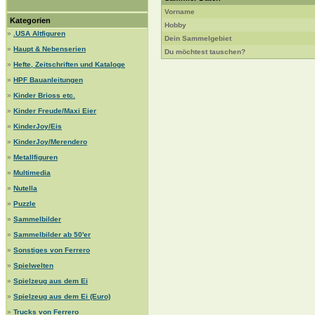
Vorname
Kategorien
Hobby
»
.USA Altfiguren
Dein Sammelgebiet
»
Haupt & Nebenserien
Du möchtest tauschen?
»
Hefte, Zeitschriften und Kataloge
»
HPF Bauanleitungen
»
Kinder Brioss etc.
»
Kinder Freude/Maxi Eier
»
KinderJoy/Eis
»
KinderJoy/Merendero
»
Metallfiguren
»
Multimedia
»
Nutella
»
Puzzle
»
Sammelbilder
»
Sammelbilder ab 50'er
»
Sonstiges von Ferrero
»
Spielwelten
»
Spielzeug aus dem Ei
»
Spielzeug aus dem Ei (Euro)
»
Trucks von Ferrero