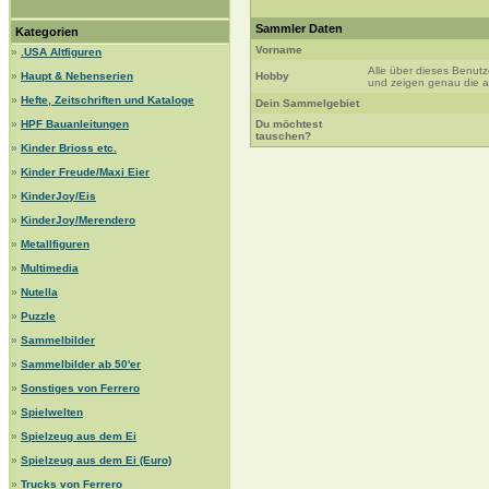
Sammler Daten
Kategorien
Vorname
»
.USA Altfiguren
Alle über dieses Benut
»
Haupt & Nebenserien
Hobby
und zeigen genau die au
»
Hefte, Zeitschriften und Kataloge
Dein Sammelgebiet
»
HPF Bauanleitungen
Du möchtest
tauschen?
»
Kinder Brioss etc.
»
Kinder Freude/Maxi Eier
»
KinderJoy/Eis
»
KinderJoy/Merendero
»
Metallfiguren
»
Multimedia
»
Nutella
»
Puzzle
»
Sammelbilder
»
Sammelbilder ab 50'er
»
Sonstiges von Ferrero
»
Spielwelten
»
Spielzeug aus dem Ei
»
Spielzeug aus dem Ei (Euro)
»
Trucks von Ferrero