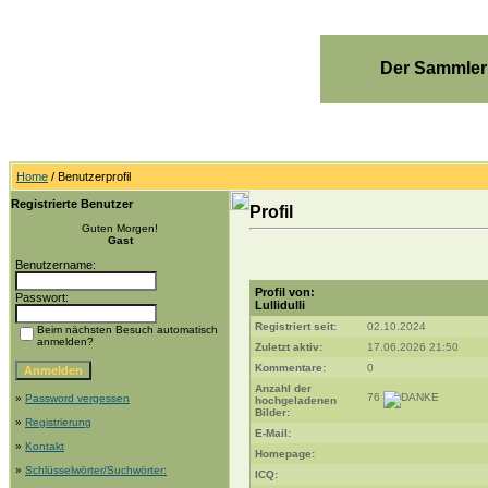
Der Sammler
Home
/ Benutzerprofil
Registrierte Benutzer
Profil
Guten Morgen!
Gast
Benutzername:
Profil von:
Passwort:
Lullidulli
Registriert seit:
02.10.2024
Beim nächsten Besuch automatisch
anmelden?
Zuletzt aktiv:
17.06.2026 21:50
Kommentare:
0
Anzahl der
76
»
Password vergessen
hochgeladenen
Bilder:
»
Registrierung
E-Mail:
»
Kontakt
Homepage:
»
Schlüsselwörter/Suchwörter:
ICQ: