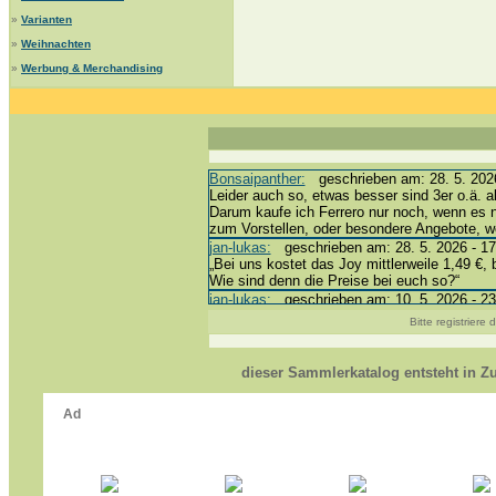
»
Varianten
»
Weihnachten
»
Werbung & Merchandising
Bonsaipanther:
geschrieben am: 28. 5. 2026
Leider auch so, etwas besser sind 3er o.ä. a
Darum kaufe ich Ferrero nur noch, wenn es 
zum Vorstellen, oder besondere Angebote, 
jan-lukas:
geschrieben am: 28. 5. 2026 - 17
„Bei uns kostet das Joy mittlerweile 1,49 €, 
Wie sind denn die Preise bei euch so?“
jan-lukas:
geschrieben am: 10. 5. 2026 - 23
erledigt *bussi*
Bitte registriere
Bonsaipanther:
geschrieben am: 10. 5. 2026
@ Harald
https://www.ue-ei-portal-sammlerkatalog.de/
dieser Sammlerkatalog entsteht in 
Dein Enkel sollte zur Strafe die nächsten 3
*bussi*
jan-lukas:
geschrieben am: 8. 5. 2026 - 12:
Für die Figuren VC307, 310, 318 und 326 ha
mein Enkel hat die leider weggeworfen *grrrr*
jan-lukas:
geschrieben am: 29. 4. 2026 - 18
https://www.ferrero-