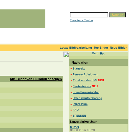
Erweiterte Suche
Letzte Bildbearbeitung
Top Bilder
Neue Bilder
Navigation
»
Startseite
»
Ferrero Auktionen
Alle Bilder von Lullidulli anzeigen
»
Rund um das Ü-Ei
NEU
»
Eiertante.com
NEU
»
Fremdfirmenkatalog
»
Datenschutzerklärung
»
Impressum
»
FAQ
»
SPENDEN
Letze aktive User
telfner
08.08.2026 08:29