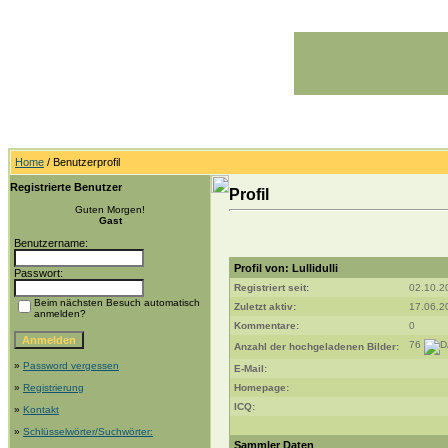
Home
/ Benutzerprofil
Registrierte Benutzer
Profil
Guten Morgen!
Gast
Benutzername:
Profil von: Lullidulli
Passwort:
Registriert seit:
02.10.2
Beim nächsten Besuch automatisch
Zuletzt aktiv:
17.06.2
anmelden?
Kommentare:
0
76
Anzahl der hochgeladenen Bilder:
»
Password vergessen
E-Mail:
»
Registrierung
Homepage:
ICQ:
»
Kontakt
»
Schlüsselwörter/Suchwörter:
Sammler Daten