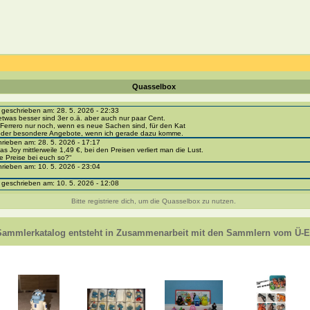
Quasselbox
eschrieben am: 28. 5. 2026 - 22:33
etwas besser sind 3er o.ä. aber auch nur paar Cent.
Ferrero nur noch, wenn es neue Sachen sind, für den Kat
 oder besondere Angebote, wenn ich gerade dazu komme.
ieben am: 28. 5. 2026 - 17:17
as Joy mittlerweile 1,49 €, bei den Preisen verliert man die Lust.
e Preise bei euch so?“
ieben am: 10. 5. 2026 - 23:04
eschrieben am: 10. 5. 2026 - 12:08
i-portal-sammlerkatalog.de/categories.php?cat_id=1043
- BPZ obere Reihe
Bitte registriere dich, um die Quasselbox zu nutzen.
e zur Strafe die nächsten 3 Monate keine Ü-Eier bekommen ;))
ieben am: 8. 5. 2026 - 12:01
 VC307, 310, 318 und 326 habe ich keine BPZ
Sammlerkatalog entsteht in Zusammenarbeit mit den Sammlern vom Ü-Ei
e leider weggeworfen *grrrr* ;)
ieben am: 29. 4. 2026 - 18:04
ro-
e/einladung/4B72FED814DD42F481659307EF984D5033DD87A60AD94E1389FBB91B6F2859C
ieben am: 28. 4. 2026 - 21:49
t es mir auch ein
eschrieben am: 28. 4. 2026 - 21:01
in Erinnerung ... oder?