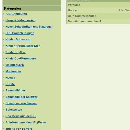
Vorname
Kategorien
Hobby
Alle übe
»
.USA Altfiguren
Dein Sammelgebiet
»
Haupt & Nebenserien
Du möchtest tauschen?
»
Hefte, Zeitschriften und Kataloge
»
HPF Bauanleitungen
»
Kinder Brioss etc.
»
Kinder Freude/Maxi Eier
»
KinderJoy/Eis
»
KinderJoy/Merendero
»
Metallfiguren
»
Multimedia
»
Nutella
»
Puzzle
»
Sammelbilder
»
Sammelbilder ab 50'er
»
Sonstiges von Ferrero
»
Spielwelten
»
Spielzeug aus dem Ei
»
Spielzeug aus dem Ei (Euro)
»
Trucks von Ferrero