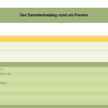
Der Sammlerkatalog rund um Ferrero
024
026 21:50