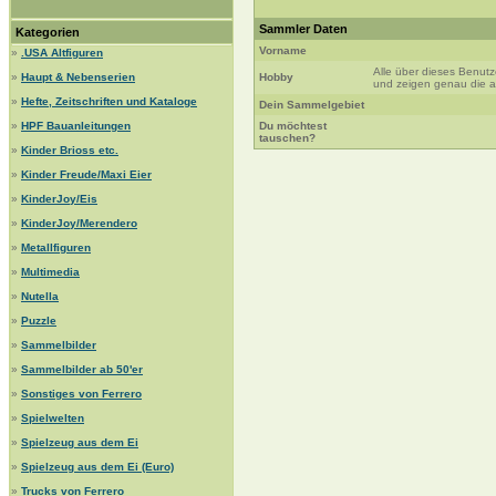
Sammler Daten
Kategorien
Vorname
»
.USA Altfiguren
Alle über dieses Benut
»
Haupt & Nebenserien
Hobby
und zeigen genau die au
»
Hefte, Zeitschriften und Kataloge
Dein Sammelgebiet
»
HPF Bauanleitungen
Du möchtest
tauschen?
»
Kinder Brioss etc.
»
Kinder Freude/Maxi Eier
»
KinderJoy/Eis
»
KinderJoy/Merendero
»
Metallfiguren
»
Multimedia
»
Nutella
»
Puzzle
»
Sammelbilder
»
Sammelbilder ab 50'er
»
Sonstiges von Ferrero
»
Spielwelten
»
Spielzeug aus dem Ei
»
Spielzeug aus dem Ei (Euro)
»
Trucks von Ferrero