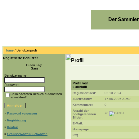
Der Sammler
Home
/ Benutzerprofil
Registrierte Benutzer
Profil
Guten Tag!
Gast
Benutzername:
Profil von:
Passwort:
Lullidulli
Registriert seit:
02.10.2024
Beim nächsten Besuch automatisch
anmelden?
Zuletzt aktiv:
17.06.2026 21:50
Kommentare:
0
Anzahl der
76
»
Password vergessen
hochgeladenen
Bilder:
»
Registrierung
E-Mail:
»
Kontakt
Homepage:
»
Schlüsselwörter/Suchwörter:
ICQ: