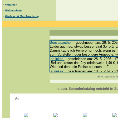
»
Varianten
»
Weihnachten
»
Werbung & Merchandising
Bonsaipanther:
geschrieben am: 28. 5. 2026
Leider auch so, etwas besser sind 3er o.ä. a
Darum kaufe ich Ferrero nur noch, wenn es 
zum Vorstellen, oder besondere Angebote, 
jan-lukas:
geschrieben am: 28. 5. 2026 - 17
„Bei uns kostet das Joy mittlerweile 1,49 €, 
Wie sind denn die Preise bei euch so?“
jan-lukas:
geschrieben am: 10. 5. 2026 - 23
erledigt *bussi*
Bitte registriere
Bonsaipanther:
geschrieben am: 10. 5. 2026
@ Harald
https://www.ue-ei-portal-sammlerkatalog.de/
dieser Sammlerkatalog entsteht in 
Dein Enkel sollte zur Strafe die nächsten 3
*bussi*
jan-lukas:
geschrieben am: 8. 5. 2026 - 12:
Für die Figuren VC307, 310, 318 und 326 ha
mein Enkel hat die leider weggeworfen *grrrr*
jan-lukas:
geschrieben am: 29. 4. 2026 - 18
https://www.ferrero-