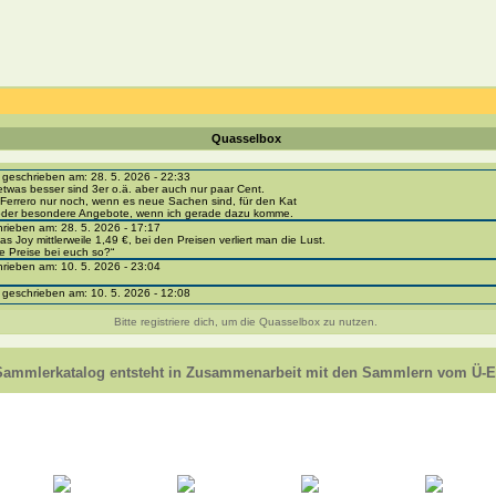
Quasselbox
eschrieben am: 28. 5. 2026 - 22:33
etwas besser sind 3er o.ä. aber auch nur paar Cent.
Ferrero nur noch, wenn es neue Sachen sind, für den Kat
 oder besondere Angebote, wenn ich gerade dazu komme.
ieben am: 28. 5. 2026 - 17:17
as Joy mittlerweile 1,49 €, bei den Preisen verliert man die Lust.
e Preise bei euch so?“
ieben am: 10. 5. 2026 - 23:04
eschrieben am: 10. 5. 2026 - 12:08
i-portal-sammlerkatalog.de/categories.php?cat_id=1043
- BPZ obere Reihe
Bitte registriere dich, um die Quasselbox zu nutzen.
e zur Strafe die nächsten 3 Monate keine Ü-Eier bekommen ;))
ieben am: 8. 5. 2026 - 12:01
 VC307, 310, 318 und 326 habe ich keine BPZ
Sammlerkatalog entsteht in Zusammenarbeit mit den Sammlern vom Ü-Ei
e leider weggeworfen *grrrr* ;)
ieben am: 29. 4. 2026 - 18:04
ro-
e/einladung/4B72FED814DD42F481659307EF984D5033DD87A60AD94E1389FBB91B6F2859C
ieben am: 28. 4. 2026 - 21:49
t es mir auch ein
eschrieben am: 28. 4. 2026 - 21:01
in Erinnerung ... oder?