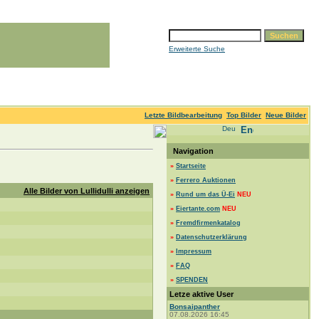
Erweiterte Suche
Letzte Bildbearbeitung
Top Bilder
Neue Bilder
Navigation
»
Startseite
»
Ferrero Auktionen
Alle Bilder von Lullidulli anzeigen
»
Rund um das Ü-Ei
NEU
»
Eiertante.com
NEU
»
Fremdfirmenkatalog
»
Datenschutzerklärung
»
Impressum
»
FAQ
»
SPENDEN
Letze aktive User
Bonsaipanther
07.08.2026 16:45