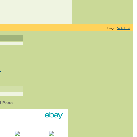
Design:
Art4Heart
 Portal
1