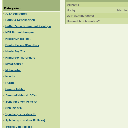
Vorname
Kategorien
Hobby
Alle übe
»
.USA Altfiguren
Dein Sammelgebiet
»
Haupt & Nebenserien
Du möchtest tauschen?
»
Hefte, Zeitschriften und Kataloge
»
HPF Bauanleitungen
»
Kinder Brioss etc.
»
Kinder Freude/Maxi Eier
»
KinderJoy/Eis
»
KinderJoy/Merendero
»
Metallfiguren
»
Multimedia
»
Nutella
»
Puzzle
»
Sammelbilder
»
Sammelbilder ab 50'er
»
Sonstiges von Ferrero
»
Spielwelten
»
Spielzeug aus dem Ei
»
Spielzeug aus dem Ei (Euro)
»
Trucks von Ferrero