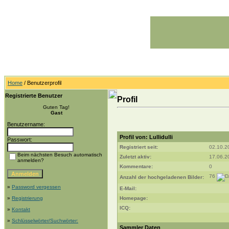
Home
/ Benutzerprofil
Registrierte Benutzer
Profil
Guten Tag!
Gast
Benutzername:
Profil von: Lullidulli
Passwort:
Registriert seit:
02.10.2
Beim nächsten Besuch automatisch
Zuletzt aktiv:
17.06.2
anmelden?
Kommentare:
0
76
Anzahl der hochgeladenen Bilder:
»
Password vergessen
E-Mail:
»
Registrierung
Homepage:
ICQ:
»
Kontakt
»
Schlüsselwörter/Suchwörter:
Sammler Daten