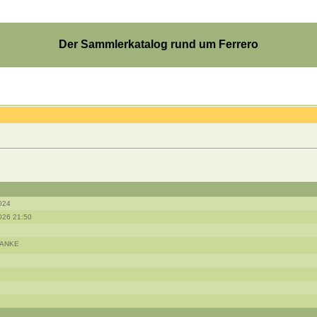
Der Sammlerkatalog rund um Ferrero
024
026 21:50