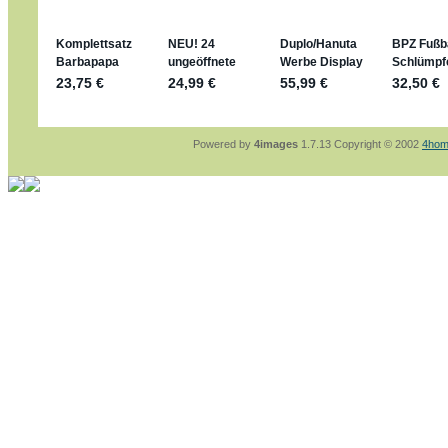
sammelspass.de/einladung/4B72FED814
jan-lukas:
geschrieben am: 28. 4. 2026 - 21
stimmt, jetzt fällt es mir auch ein
*Bussi*
Bonsaipanther:
geschrieben am: 28. 4. 2026
So habe ich das in Erinnerung ... oder?
Bonsaipanther:
geschrieben am: 28. 4. 2026
Nö, gabs nicht ... die 2020er EM oder WM w
Ferrero hat die aber trotzdem rausgebracht 
Powered by
4images
1.7.13 Copyright © 2002
4hom
jan-lukas:
geschrieben am: 28. 4. 2026 - 15
WM Sticker habe ich komplett, kommen die 
Gab es zur WM 2022 keine Teamsticker ???
im Netz finde ich auch keine Info
jan-lukas:
geschrieben am: 26. 4. 2026 - 11
Bin gerade begeistert, Figuren kann man sehr
klappt sehr gut mit dem Befehl - gerade stel
versucht es einfach mal mit ChatGPT, man k
erstellen.
jan-lukas:
geschrieben am: 26. 4. 2026 - 10
erledigt
Bonsaipanther:
geschrieben am: 26. 4. 2026
Ordner Metallfiguren - den Hinweis oben bitt
jan-lukas:
geschrieben am: 25. 4. 2026 - 22
So, Umzug beendet, hoffe es läuft jetzt bess
Bitte achtet auf fehlende Bilder
Danke
Bonsaipanther:
geschrieben am: 20. 4. 2026
NUR ist gut - habe 6 Stück gekauft und davo
Gibt jetzt auch die 3er-Handtaschen - sind mi