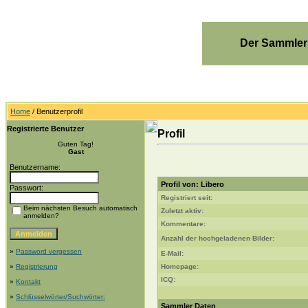
Der Sammler
Home
/ Benutzerprofil
Registrierte Benutzer
Profil
Guten Tag!
Gast
Benutzername:
Profil von: Libero
Passwort:
Registriert seit:
Beim nächsten Besuch automatisch
Zuletzt aktiv:
anmelden?
Kommentare:
Anzahl der hochgeladenen Bilder:
»
Password vergessen
E-Mail:
»
Registrierung
Homepage:
ICQ:
»
Kontakt
»
Schlüsselwörter/Suchwörter:
Sammler Daten