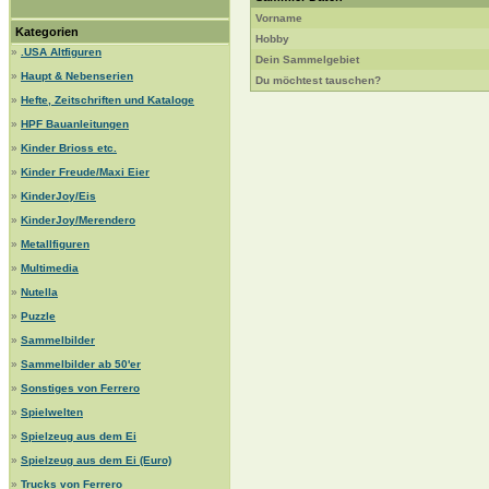
Vorname
Kategorien
Hobby
»
.USA Altfiguren
Dein Sammelgebiet
»
Haupt & Nebenserien
Du möchtest tauschen?
»
Hefte, Zeitschriften und Kataloge
»
HPF Bauanleitungen
»
Kinder Brioss etc.
»
Kinder Freude/Maxi Eier
»
KinderJoy/Eis
»
KinderJoy/Merendero
»
Metallfiguren
»
Multimedia
»
Nutella
»
Puzzle
»
Sammelbilder
»
Sammelbilder ab 50'er
»
Sonstiges von Ferrero
»
Spielwelten
»
Spielzeug aus dem Ei
»
Spielzeug aus dem Ei (Euro)
»
Trucks von Ferrero