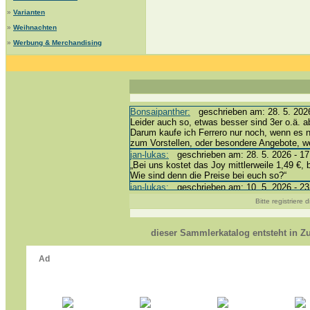
»
Varianten
»
Weihnachten
»
Werbung & Merchandising
Bonsaipanther:
geschrieben am: 28. 5. 2026
Leider auch so, etwas besser sind 3er o.ä. a
Darum kaufe ich Ferrero nur noch, wenn es 
zum Vorstellen, oder besondere Angebote, 
jan-lukas:
geschrieben am: 28. 5. 2026 - 17
„Bei uns kostet das Joy mittlerweile 1,49 €, 
Wie sind denn die Preise bei euch so?“
jan-lukas:
geschrieben am: 10. 5. 2026 - 23
erledigt *bussi*
Bitte registriere
Bonsaipanther:
geschrieben am: 10. 5. 2026
@ Harald
https://www.ue-ei-portal-sammlerkatalog.de/
dieser Sammlerkatalog entsteht in 
Dein Enkel sollte zur Strafe die nächsten 3
*bussi*
jan-lukas:
geschrieben am: 8. 5. 2026 - 12:
Für die Figuren VC307, 310, 318 und 326 ha
mein Enkel hat die leider weggeworfen *grrrr* 
jan-lukas:
geschrieben am: 29. 4. 2026 - 18
https://www.ferrero-