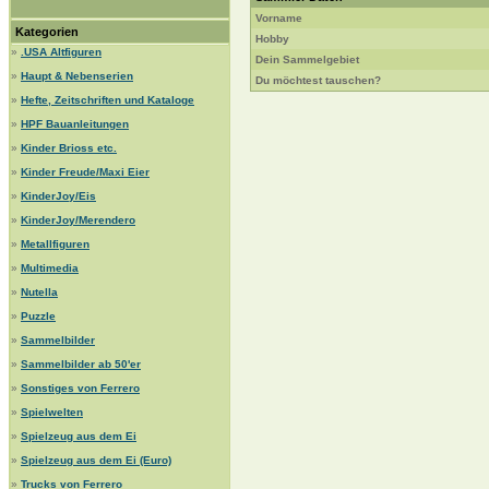
Vorname
Kategorien
Hobby
»
.USA Altfiguren
Dein Sammelgebiet
»
Haupt & Nebenserien
Du möchtest tauschen?
»
Hefte, Zeitschriften und Kataloge
»
HPF Bauanleitungen
»
Kinder Brioss etc.
»
Kinder Freude/Maxi Eier
»
KinderJoy/Eis
»
KinderJoy/Merendero
»
Metallfiguren
»
Multimedia
»
Nutella
»
Puzzle
»
Sammelbilder
»
Sammelbilder ab 50'er
»
Sonstiges von Ferrero
»
Spielwelten
»
Spielzeug aus dem Ei
»
Spielzeug aus dem Ei (Euro)
»
Trucks von Ferrero