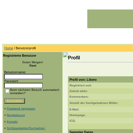
Home
/ Benutzerprofil
Registrierte Benutzer
Profil
Guten Morgen!
Gast
Benutzername:
Profil von: Libero
Passwort:
Registriert seit:
Beim nächsten Besuch automatisch
Zuletzt aktiv:
anmelden?
Kommentare:
Anzahl der hochgeladenen Bilder:
»
Password vergessen
E-Mail:
»
Registrierung
Homepage:
ICQ:
»
Kontakt
»
Schlüsselwörter/Suchwörter:
Sammler Daten