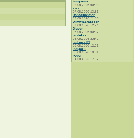
beeganzer
08.08.2026 00:08
alex
07.08.2026 23:31
Bonsaipanther
07.08.2026 21:36
Wim0411Janssen
07.08.2026 12:24
Digger
07.08.2026 00:37
jan-lukas
06.08.2026 23:42
umbepod83
06.08.2026 12:51
indigo08
05.08.2026 10:01
Poppi
04.08.2026 17:07