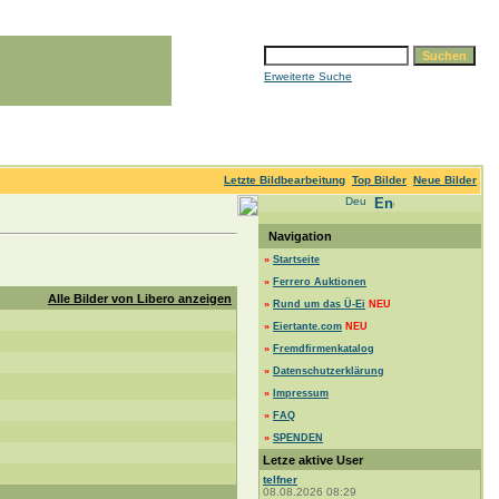
Erweiterte Suche
Letzte Bildbearbeitung
Top Bilder
Neue Bilder
Navigation
»
Startseite
»
Ferrero Auktionen
Alle Bilder von Libero anzeigen
»
Rund um das Ü-Ei
NEU
»
Eiertante.com
NEU
»
Fremdfirmenkatalog
»
Datenschutzerklärung
»
Impressum
»
FAQ
»
SPENDEN
Letze aktive User
telfner
08.08.2026 08:29