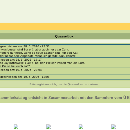
Quasselbox
eschrieben am: 28. 5. 2026 - 22:33
etwas besser sind 3er o.ä. aber auch nur paar Cent.
Ferrero nur noch, wenn es neue Sachen sind, für den Kat
 oder besondere Angebote, wenn ich gerade dazu komme.
ieben am: 28. 5. 2026 - 17:17
as Joy mittlerweile 1,49 €, bei den Preisen verliert man die Lust.
e Preise bei euch so?“
ieben am: 10. 5. 2026 - 23:04
eschrieben am: 10. 5. 2026 - 12:08
i-portal-sammlerkatalog.de/categories.php?cat_id=1043
- BPZ obere Reihe
Bitte registriere dich, um die Quasselbox zu nutzen.
e zur Strafe die nächsten 3 Monate keine Ü-Eier bekommen ;))
ieben am: 8. 5. 2026 - 12:01
 VC307, 310, 318 und 326 habe ich keine BPZ
Sammlerkatalog entsteht in Zusammenarbeit mit den Sammlern vom Ü-Ei
e leider weggeworfen *grrrr* ;)
ieben am: 29. 4. 2026 - 18:04
ro-
e/einladung/4B72FED814DD42F481659307EF984D5033DD87A60AD94E1389FBB91B6F2859C
ieben am: 28. 4. 2026 - 21:49
t es mir auch ein
eschrieben am: 28. 4. 2026 - 21:01
in Erinnerung ... oder?