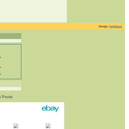
Design:
Art4Heart
 Portal
1