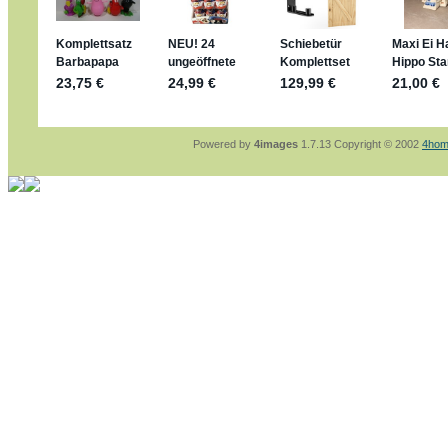
sammelspass.de/einladung/4B72FED814
jan-lukas:
geschrieben am: 28. 4. 2026 - 21
stimmt, jetzt fällt es mir auch ein
*Bussi*
Bonsaipanther:
geschrieben am: 28. 4. 2026
So habe ich das in Erinnerung ... oder?
Bonsaipanther:
geschrieben am: 28. 4. 2026
Nö, gabs nicht ... die 2020er EM oder WM w
Ferrero hat die aber trotzdem rausgebracht 
Powered by
4images
1.7.13 Copyright © 2002
4hom
jan-lukas:
geschrieben am: 28. 4. 2026 - 15
WM Sticker habe ich komplett, kommen die 
Gab es zur WM 2022 keine Teamsticker ???
im Netz finde ich auch keine Info
jan-lukas:
geschrieben am: 26. 4. 2026 - 11
Bin gerade begeistert, Figuren kann man sehr
klappt sehr gut mit dem Befehl - gerade stel
versucht es einfach mal mit ChatGPT, man k
erstellen.
jan-lukas:
geschrieben am: 26. 4. 2026 - 10
erledigt
Bonsaipanther:
geschrieben am: 26. 4. 2026
Ordner Metallfiguren - den Hinweis oben bitt
jan-lukas:
geschrieben am: 25. 4. 2026 - 22
So, Umzug beendet, hoffe es läuft jetzt bess
Bitte achtet auf fehlende Bilder
Danke
Bonsaipanther:
geschrieben am: 20. 4. 2026
NUR ist gut - habe 6 Stück gekauft und davo
Gibt jetzt auch die 3er-Handtaschen - sind mi