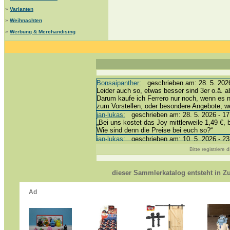
»
Varianten
»
Weihnachten
»
Werbung & Merchandising
Bonsaipanther:
geschrieben am: 28. 5. 2026
Leider auch so, etwas besser sind 3er o.ä. a
Darum kaufe ich Ferrero nur noch, wenn es 
zum Vorstellen, oder besondere Angebote, 
jan-lukas:
geschrieben am: 28. 5. 2026 - 17
„Bei uns kostet das Joy mittlerweile 1,49 €, 
Wie sind denn die Preise bei euch so?“
jan-lukas:
geschrieben am: 10. 5. 2026 - 23
erledigt *bussi*
Bitte registriere
Bonsaipanther:
geschrieben am: 10. 5. 2026
@ Harald
https://www.ue-ei-portal-sammlerkatalog.de/
dieser Sammlerkatalog entsteht in 
Dein Enkel sollte zur Strafe die nächsten 3
*bussi*
jan-lukas:
geschrieben am: 8. 5. 2026 - 12:
Für die Figuren VC307, 310, 318 und 326 ha
mein Enkel hat die leider weggeworfen *grrrr* 
jan-lukas:
geschrieben am: 29. 4. 2026 - 18
https://www.ferrero-