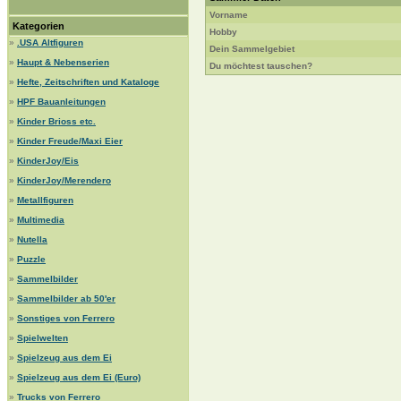
Vorname
Kategorien
Hobby
»
.USA Altfiguren
Dein Sammelgebiet
»
Haupt & Nebenserien
Du möchtest tauschen?
»
Hefte, Zeitschriften und Kataloge
»
HPF Bauanleitungen
»
Kinder Brioss etc.
»
Kinder Freude/Maxi Eier
»
KinderJoy/Eis
»
KinderJoy/Merendero
»
Metallfiguren
»
Multimedia
»
Nutella
»
Puzzle
»
Sammelbilder
»
Sammelbilder ab 50'er
»
Sonstiges von Ferrero
»
Spielwelten
»
Spielzeug aus dem Ei
»
Spielzeug aus dem Ei (Euro)
»
Trucks von Ferrero