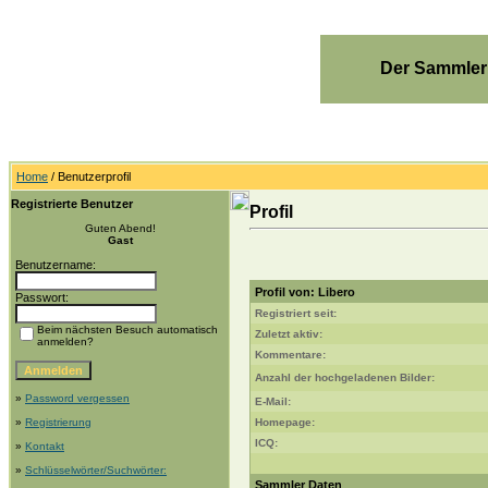
Der Sammler
Home
/ Benutzerprofil
Registrierte Benutzer
Profil
Guten Abend!
Gast
Benutzername:
Profil von: Libero
Passwort:
Registriert seit:
Beim nächsten Besuch automatisch
Zuletzt aktiv:
anmelden?
Kommentare:
Anzahl der hochgeladenen Bilder:
»
Password vergessen
E-Mail:
»
Registrierung
Homepage:
ICQ:
»
Kontakt
»
Schlüsselwörter/Suchwörter:
Sammler Daten