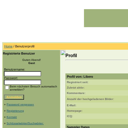
Home
/ Benutzerprofil
Registrierte Benutzer
Profil
Guten Abend!
Gast
Benutzername:
Profil von: Libero
Passwort:
Registriert seit:
Beim nächsten Besuch automatisch
Zuletzt aktiv:
anmelden?
Kommentare:
Anzahl der hochgeladenen Bilder:
»
Password vergessen
E-Mail:
»
Registrierung
Homepage:
ICQ:
»
Kontakt
»
Schlüsselwörter/Suchwörter:
Sammler Daten