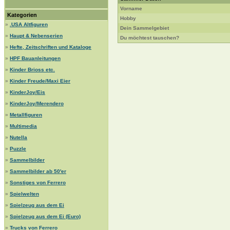
Vorname
Kategorien
Hobby
»
.USA Altfiguren
Dein Sammelgebiet
»
Haupt & Nebenserien
Du möchtest tauschen?
»
Hefte, Zeitschriften und Kataloge
»
HPF Bauanleitungen
»
Kinder Brioss etc.
»
Kinder Freude/Maxi Eier
»
KinderJoy/Eis
»
KinderJoy/Merendero
»
Metallfiguren
»
Multimedia
»
Nutella
»
Puzzle
»
Sammelbilder
»
Sammelbilder ab 50'er
»
Sonstiges von Ferrero
»
Spielwelten
»
Spielzeug aus dem Ei
»
Spielzeug aus dem Ei (Euro)
»
Trucks von Ferrero