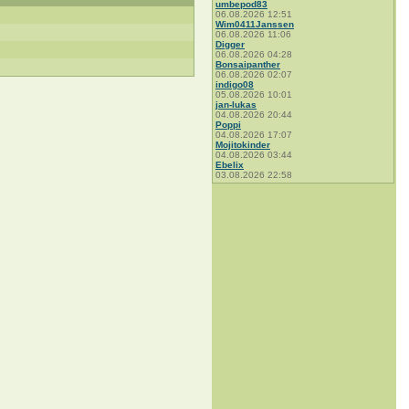
umbepod83
06.08.2026 12:51
Wim0411Janssen
06.08.2026 11:06
Digger
06.08.2026 04:28
Bonsaipanther
06.08.2026 02:07
indigo08
05.08.2026 10:01
jan-lukas
04.08.2026 20:44
Poppi
04.08.2026 17:07
Mojitokinder
04.08.2026 03:44
Ebelix
03.08.2026 22:58