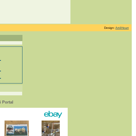
Design:
Art4Heart
 Portal
1