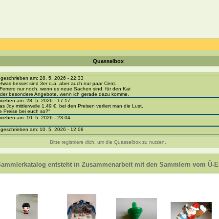
Quasselbox
eschrieben am: 28. 5. 2026 - 22:33
etwas besser sind 3er o.ä. aber auch nur paar Cent.
Ferrero nur noch, wenn es neue Sachen sind, für den Kat
 oder besondere Angebote, wenn ich gerade dazu komme.
ieben am: 28. 5. 2026 - 17:17
as Joy mittlerweile 1,49 €, bei den Preisen verliert man die Lust.
e Preise bei euch so?“
ieben am: 10. 5. 2026 - 23:04
eschrieben am: 10. 5. 2026 - 12:08
i-portal-sammlerkatalog.de/categories.php?cat_id=1043
- BPZ obere Reihe
Bitte registriere dich, um die Quasselbox zu nutzen.
e zur Strafe die nächsten 3 Monate keine Ü-Eier bekommen ;))
ieben am: 8. 5. 2026 - 12:01
 VC307, 310, 318 und 326 habe ich keine BPZ
Sammlerkatalog entsteht in Zusammenarbeit mit den Sammlern vom Ü-Ei
e leider weggeworfen *grrrr* ;)
ieben am: 29. 4. 2026 - 18:04
ro-
e/einladung/4B72FED814DD42F481659307EF984D5033DD87A60AD94E1389FBB91B6F2859C
ieben am: 28. 4. 2026 - 21:49
t es mir auch ein
eschrieben am: 28. 4. 2026 - 21:01
in Erinnerung ... oder?