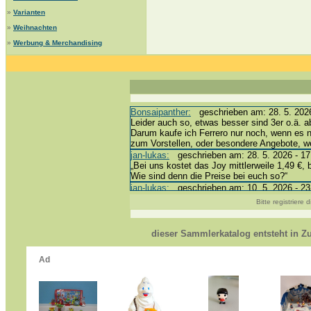
»
Varianten
»
Weihnachten
»
Werbung & Merchandising
Bonsaipanther:
geschrieben am: 28. 5. 2026
Leider auch so, etwas besser sind 3er o.ä. a
Darum kaufe ich Ferrero nur noch, wenn es 
zum Vorstellen, oder besondere Angebote, 
jan-lukas:
geschrieben am: 28. 5. 2026 - 17
„Bei uns kostet das Joy mittlerweile 1,49 €, 
Wie sind denn die Preise bei euch so?“
jan-lukas:
geschrieben am: 10. 5. 2026 - 23
erledigt *bussi*
Bitte registriere
Bonsaipanther:
geschrieben am: 10. 5. 2026
@ Harald
https://www.ue-ei-portal-sammlerkatalog.de/
dieser Sammlerkatalog entsteht in 
Dein Enkel sollte zur Strafe die nächsten 3
*bussi*
jan-lukas:
geschrieben am: 8. 5. 2026 - 12:
Für die Figuren VC307, 310, 318 und 326 ha
mein Enkel hat die leider weggeworfen *grrrr* 
jan-lukas:
geschrieben am: 29. 4. 2026 - 18
https://www.ferrero-