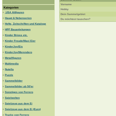
Vorname
Kategorien
Hobby
»
.USA Altfiguren
Dein Sammelgebiet
»
Haupt & Nebenserien
Du möchtest tauschen?
»
Hefte, Zeitschriften und Kataloge
»
HPF Bauanleitungen
»
Kinder Brioss etc.
»
Kinder Freude/Maxi Eier
»
KinderJoy/Eis
»
KinderJoy/Merendero
»
Metallfiguren
»
Multimedia
»
Nutella
»
Puzzle
»
Sammelbilder
»
Sammelbilder ab 50'er
»
Sonstiges von Ferrero
»
Spielwelten
»
Spielzeug aus dem Ei
»
Spielzeug aus dem Ei (Euro)
»
Trucks von Ferrero