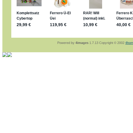
sammelspass.de/einladung/4B72FED814
jan-lukas:
geschrieben am: 28. 4. 2026 - 21
stimmt, jetzt fällt es mir auch ein
*Bussi*
Bonsaipanther:
geschrieben am: 28. 4. 2026
So habe ich das in Erinnerung ... oder?
Bonsaipanther:
geschrieben am: 28. 4. 2026
Nö, gabs nicht ... die 2020er EM oder WM w
Ferrero hat die aber trotzdem rausgebracht 
Powered by
4images
1.7.13 Copyright © 2002
4hom
jan-lukas:
geschrieben am: 28. 4. 2026 - 15
WM Sticker habe ich komplett, kommen die 
Gab es zur WM 2022 keine Teamsticker ???
im Netz finde ich auch keine Info
jan-lukas:
geschrieben am: 26. 4. 2026 - 11
Bin gerade begeistert, Figuren kann man sehr
klappt sehr gut mit dem Befehl - gerade stel
versucht es einfach mal mit ChatGPT, man k
erstellen.
jan-lukas:
geschrieben am: 26. 4. 2026 - 10
erledigt
Bonsaipanther:
geschrieben am: 26. 4. 2026
Ordner Metallfiguren - den Hinweis oben bitt
jan-lukas:
geschrieben am: 25. 4. 2026 - 22
So, Umzug beendet, hoffe es läuft jetzt bess
Bitte achtet auf fehlende Bilder
Danke
Bonsaipanther:
geschrieben am: 20. 4. 2026
NUR ist gut - habe 6 Stück gekauft und davo
Gibt jetzt auch die 3er-Handtaschen - sind mi