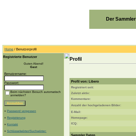
Der Sammler
Home
/ Benutzerprofil
Registrierte Benutzer
Profil
Guten Abend!
Gast
Benutzername:
Profil von: Libero
Passwort:
Registriert seit:
Beim nächsten Besuch automatisch
Zuletzt aktiv:
anmelden?
Kommentare:
Anzahl der hochgeladenen Bilder:
»
Password vergessen
E-Mail:
»
Registrierung
Homepage:
ICQ:
»
Kontakt
»
Schlüsselwörter/Suchwörter:
Sammler Daten