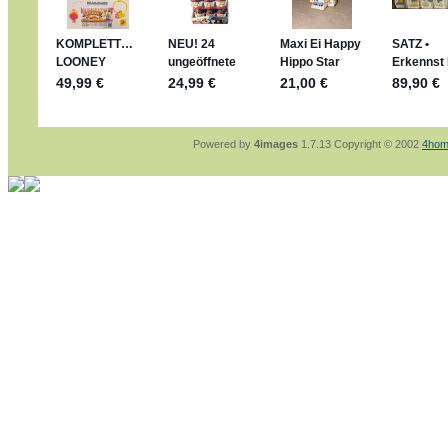
sammelspass.de/einladung/4B72FED814
jan-lukas:
geschrieben am: 28. 4. 2026 - 21
stimmt, jetzt fällt es mir auch ein
*Bussi*
Bonsaipanther:
geschrieben am: 28. 4. 2026
So habe ich das in Erinnerung ... oder?
Bonsaipanther:
geschrieben am: 28. 4. 2026
Nö, gabs nicht ... die 2020er EM oder WM w
Ferrero hat die aber trotzdem rausgebracht 
Powered by
4images
1.7.13 Copyright © 2002
4hom
jan-lukas:
geschrieben am: 28. 4. 2026 - 15
WM Sticker habe ich komplett, kommen die 
Gab es zur WM 2022 keine Teamsticker ???
im Netz finde ich auch keine Info
jan-lukas:
geschrieben am: 26. 4. 2026 - 11
Bin gerade begeistert, Figuren kann man sehr
klappt sehr gut mit dem Befehl - gerade stel
versucht es einfach mal mit ChatGPT, man k
erstellen.
jan-lukas:
geschrieben am: 26. 4. 2026 - 10
erledigt
Bonsaipanther:
geschrieben am: 26. 4. 2026
Ordner Metallfiguren - den Hinweis oben bitt
jan-lukas:
geschrieben am: 25. 4. 2026 - 22
So, Umzug beendet, hoffe es läuft jetzt bess
Bitte achtet auf fehlende Bilder
Danke
Bonsaipanther:
geschrieben am: 20. 4. 2026
NUR ist gut - habe 6 Stück gekauft und davo
Gibt jetzt auch die 3er-Handtaschen - sind mi