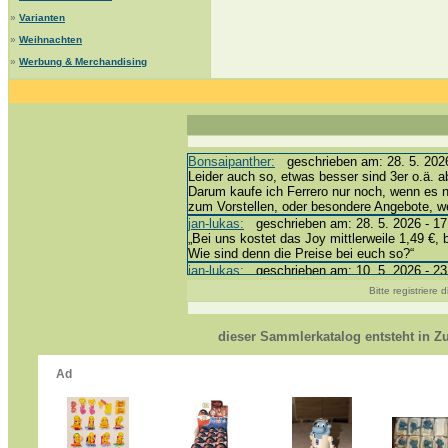
»
Varianten
»
Weihnachten
»
Werbung & Merchandising
Bonsaipanther:
geschrieben am: 28. 5. 2026
Leider auch so, etwas besser sind 3er o.ä. a
Darum kaufe ich Ferrero nur noch, wenn es 
zum Vorstellen, oder besondere Angebote, 
jan-lukas:
geschrieben am: 28. 5. 2026 - 17
„Bei uns kostet das Joy mittlerweile 1,49 €, 
Wie sind denn die Preise bei euch so?“
jan-lukas:
geschrieben am: 10. 5. 2026 - 23
erledigt *bussi*
Bitte registriere
Bonsaipanther:
geschrieben am: 10. 5. 2026
@ Harald
https://www.ue-ei-portal-sammlerkatalog.de/
dieser Sammlerkatalog entsteht in 
Dein Enkel sollte zur Strafe die nächsten 3
*bussi*
jan-lukas:
geschrieben am: 8. 5. 2026 - 12:
Für die Figuren VC307, 310, 318 und 326 ha
mein Enkel hat die leider weggeworfen *grrrr* 
jan-lukas:
geschrieben am: 29. 4. 2026 - 18
https://www.ferrero-