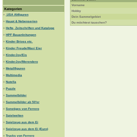
Vorname
Kategorien
Hobby
»
.USA Altfiguren
Dein Sammelgebiet
»
Haupt & Nebenserien
Du möchtest tauschen?
»
Hefte, Zeitschriften und Kataloge
»
HPF Bauanleitungen
»
Kinder Brioss etc.
»
Kinder Freude/Maxi Eier
»
KinderJoy/Eis
»
KinderJoy/Merendero
»
Metallfiguren
»
Multimedia
»
Nutella
»
Puzzle
»
Sammelbilder
»
Sammelbilder ab 50'er
»
Sonstiges von Ferrero
»
Spielwelten
»
Spielzeug aus dem Ei
»
Spielzeug aus dem Ei (Euro)
»
Trucks von Ferrero