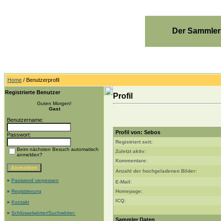
Der Sammler
Home
/ Benutzerprofil
Registrierte Benutzer
Profil
Guten Morgen!
Gast
Benutzername:
Profil von: Sebos
Passwort:
Registriert seit:
Beim nächsten Besuch automatisch
Zuletzt aktiv:
anmelden?
Kommentare:
Anzahl der hochgeladenen Bilder:
»
Password vergessen
E-Mail:
»
Registrierung
Homepage:
ICQ:
»
Kontakt
»
Schlüsselwörter/Suchwörter:
Sammler Daten