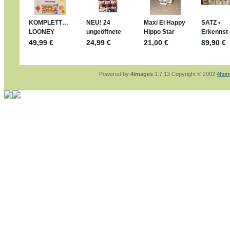
sammelspass.de/einladung/4B72FED814
jan-lukas:
geschrieben am: 28. 4. 2026 - 21
stimmt, jetzt fällt es mir auch ein
*Bussi*
Bonsaipanther:
geschrieben am: 28. 4. 2026
So habe ich das in Erinnerung ... oder?
Bonsaipanther:
geschrieben am: 28. 4. 2026
Nö, gabs nicht ... die 2020er EM oder WM w
Ferrero hat die aber trotzdem rausgebracht 
Powered by
4images
1.7.13 Copyright © 2002
4hom
jan-lukas:
geschrieben am: 28. 4. 2026 - 15
WM Sticker habe ich komplett, kommen die 
Gab es zur WM 2022 keine Teamsticker ???
im Netz finde ich auch keine Info
jan-lukas:
geschrieben am: 26. 4. 2026 - 11
Bin gerade begeistert, Figuren kann man sehr
klappt sehr gut mit dem Befehl - gerade stel
versucht es einfach mal mit ChatGPT, man k
erstellen.
jan-lukas:
geschrieben am: 26. 4. 2026 - 10
erledigt
Bonsaipanther:
geschrieben am: 26. 4. 2026
Ordner Metallfiguren - den Hinweis oben bitt
jan-lukas:
geschrieben am: 25. 4. 2026 - 22
So, Umzug beendet, hoffe es läuft jetzt bess
Bitte achtet auf fehlende Bilder
Danke
Bonsaipanther:
geschrieben am: 20. 4. 2026
NUR ist gut - habe 6 Stück gekauft und davo
Gibt jetzt auch die 3er-Handtaschen - sind mi