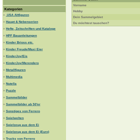
Vorname
Kategorien
Hobby
»
.USA Altfiguren
Dein Sammelgebiet
»
Haupt & Nebenserien
Du möchtest tauschen?
»
Hefte, Zeitschriften und Kataloge
»
HPF Bauanleitungen
»
Kinder Brioss etc.
»
Kinder Freude/Maxi Eier
»
KinderJoy/Eis
»
KinderJoy/Merendero
»
Metallfiguren
»
Multimedia
»
Nutella
»
Puzzle
»
Sammelbilder
»
Sammelbilder ab 50'er
»
Sonstiges von Ferrero
»
Spielwelten
»
Spielzeug aus dem Ei
»
Spielzeug aus dem Ei (Euro)
»
Trucks von Ferrero