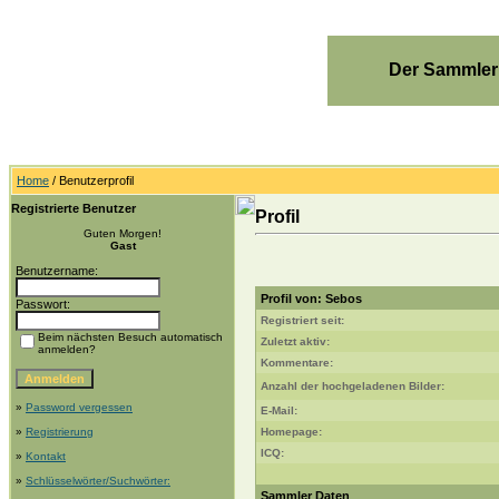
Der Sammler
Home
/ Benutzerprofil
Registrierte Benutzer
Profil
Guten Morgen!
Gast
Benutzername:
Profil von: Sebos
Passwort:
Registriert seit:
Beim nächsten Besuch automatisch
Zuletzt aktiv:
anmelden?
Kommentare:
Anzahl der hochgeladenen Bilder:
»
Password vergessen
E-Mail:
»
Registrierung
Homepage:
ICQ:
»
Kontakt
»
Schlüsselwörter/Suchwörter:
Sammler Daten