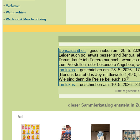
»
Varianten
»
Weihnachten
»
Werbung & Merchandising
Bonsaipanther:
geschrieben am: 28. 5. 2026
Leider auch so, etwas besser sind 3er o.ä. a
Darum kaufe ich Ferrero nur noch, wenn es 
zum Vorstellen, oder besondere Angebote, 
jan-lukas:
geschrieben am: 28. 5. 2026 - 17
„Bei uns kostet das Joy mittlerweile 1,49 €, 
Wie sind denn die Preise bei euch so?“
jan-lukas:
geschrieben am: 10. 5. 2026 - 23
erledigt *bussi*
Bitte registriere
Bonsaipanther:
geschrieben am: 10. 5. 2026
@ Harald
https://www.ue-ei-portal-sammlerkatalog.de/
dieser Sammlerkatalog entsteht in 
Dein Enkel sollte zur Strafe die nächsten 3
*bussi*
jan-lukas:
geschrieben am: 8. 5. 2026 - 12:
Für die Figuren VC307, 310, 318 und 326 ha
mein Enkel hat die leider weggeworfen *grrrr* 
jan-lukas:
geschrieben am: 29. 4. 2026 - 18
https://www.ferrero-