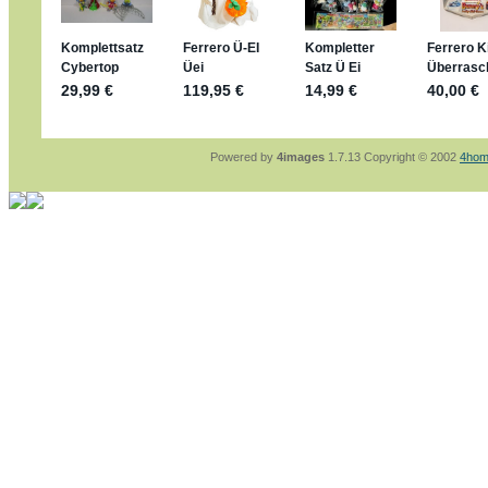
sammelspass.de/einladung/4B72FED814
jan-lukas:
geschrieben am: 28. 4. 2026 - 21
stimmt, jetzt fällt es mir auch ein
*Bussi*
Bonsaipanther:
geschrieben am: 28. 4. 2026
So habe ich das in Erinnerung ... oder?
Bonsaipanther:
geschrieben am: 28. 4. 2026
Nö, gabs nicht ... die 2020er EM oder WM w
Ferrero hat die aber trotzdem rausgebracht 
Powered by
4images
1.7.13 Copyright © 2002
4hom
jan-lukas:
geschrieben am: 28. 4. 2026 - 15
WM Sticker habe ich komplett, kommen die 
Gab es zur WM 2022 keine Teamsticker ???
im Netz finde ich auch keine Info
jan-lukas:
geschrieben am: 26. 4. 2026 - 11
Bin gerade begeistert, Figuren kann man sehr
klappt sehr gut mit dem Befehl - gerade stel
versucht es einfach mal mit ChatGPT, man k
erstellen.
jan-lukas:
geschrieben am: 26. 4. 2026 - 10
erledigt
Bonsaipanther:
geschrieben am: 26. 4. 2026
Ordner Metallfiguren - den Hinweis oben bitt
jan-lukas:
geschrieben am: 25. 4. 2026 - 22
So, Umzug beendet, hoffe es läuft jetzt bess
Bitte achtet auf fehlende Bilder
Danke
Bonsaipanther:
geschrieben am: 20. 4. 2026
NUR ist gut - habe 6 Stück gekauft und davo
Gibt jetzt auch die 3er-Handtaschen - sind mi