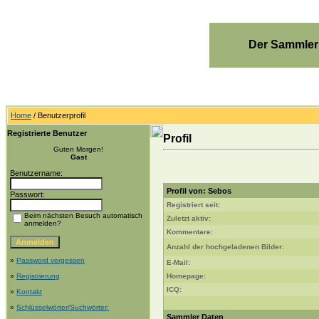
Der Sammler
Home
/ Benutzerprofil
Registrierte Benutzer
Profil
Guten Morgen!
Gast
Benutzername:
Profil von: Sebos
Passwort:
Registriert seit:
Beim nächsten Besuch automatisch
Zuletzt aktiv:
anmelden?
Kommentare:
Anzahl der hochgeladenen Bilder:
»
Password vergessen
E-Mail:
»
Registrierung
Homepage:
ICQ:
»
Kontakt
»
Schlüsselwörter/Suchwörter:
Sammler Daten