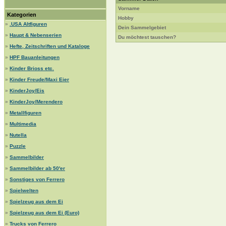
Vorname
Kategorien
Hobby
»
.USA Altfiguren
Dein Sammelgebiet
»
Haupt & Nebenserien
Du möchtest tauschen?
»
Hefte, Zeitschriften und Kataloge
»
HPF Bauanleitungen
»
Kinder Brioss etc.
»
Kinder Freude/Maxi Eier
»
KinderJoy/Eis
»
KinderJoy/Merendero
»
Metallfiguren
»
Multimedia
»
Nutella
»
Puzzle
»
Sammelbilder
»
Sammelbilder ab 50'er
»
Sonstiges von Ferrero
»
Spielwelten
»
Spielzeug aus dem Ei
»
Spielzeug aus dem Ei (Euro)
»
Trucks von Ferrero