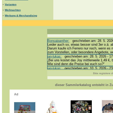
»
Varianten
»
Weihnachten
»
Werbung & Merchandising
Bonsaipanther:
geschrieben am: 28. 5. 2026
Leider auch so, etwas besser sind 3er o.ä. a
Darum kaufe ich Ferrero nur noch, wenn es 
zum Vorstellen, oder besondere Angebote, 
jan-lukas:
geschrieben am: 28. 5. 2026 - 17
„Bei uns kostet das Joy mittlerweile 1,49 €, 
Wie sind denn die Preise bei euch so?“
jan-lukas:
geschrieben am: 10. 5. 2026 - 23
erledigt *bussi*
Bitte registriere
Bonsaipanther:
geschrieben am: 10. 5. 2026
@ Harald
https://www.ue-ei-portal-sammlerkatalog.de/
dieser Sammlerkatalog entsteht in 
Dein Enkel sollte zur Strafe die nächsten 3
*bussi*
jan-lukas:
geschrieben am: 8. 5. 2026 - 12:
Für die Figuren VC307, 310, 318 und 326 ha
mein Enkel hat die leider weggeworfen *grrrr* 
jan-lukas:
geschrieben am: 29. 4. 2026 - 18
https://www.ferrero-