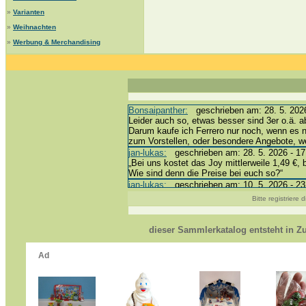
»
Varianten
»
Weihnachten
»
Werbung & Merchandising
Bonsaipanther:
geschrieben am: 28. 5. 2026
Leider auch so, etwas besser sind 3er o.ä. a
Darum kaufe ich Ferrero nur noch, wenn es 
zum Vorstellen, oder besondere Angebote, 
jan-lukas:
geschrieben am: 28. 5. 2026 - 17
„Bei uns kostet das Joy mittlerweile 1,49 €, 
Wie sind denn die Preise bei euch so?“
jan-lukas:
geschrieben am: 10. 5. 2026 - 23
erledigt *bussi*
Bitte registriere
Bonsaipanther:
geschrieben am: 10. 5. 2026
@ Harald
https://www.ue-ei-portal-sammlerkatalog.de/
dieser Sammlerkatalog entsteht in 
Dein Enkel sollte zur Strafe die nächsten 3
*bussi*
jan-lukas:
geschrieben am: 8. 5. 2026 - 12:
Für die Figuren VC307, 310, 318 und 326 ha
mein Enkel hat die leider weggeworfen *grrrr* 
jan-lukas:
geschrieben am: 29. 4. 2026 - 18
https://www.ferrero-