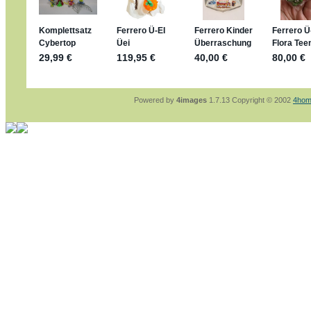
sammelspass.de/einladung/4B72FED814
jan-lukas:
geschrieben am: 28. 4. 2026 - 21
stimmt, jetzt fällt es mir auch ein
*Bussi*
Bonsaipanther:
geschrieben am: 28. 4. 2026
So habe ich das in Erinnerung ... oder?
Bonsaipanther:
geschrieben am: 28. 4. 2026
Nö, gabs nicht ... die 2020er EM oder WM w
Ferrero hat die aber trotzdem rausgebracht 
Powered by
4images
1.7.13 Copyright © 2002
4hom
jan-lukas:
geschrieben am: 28. 4. 2026 - 15
WM Sticker habe ich komplett, kommen die 
Gab es zur WM 2022 keine Teamsticker ???
im Netz finde ich auch keine Info
jan-lukas:
geschrieben am: 26. 4. 2026 - 11
Bin gerade begeistert, Figuren kann man sehr
klappt sehr gut mit dem Befehl - gerade stel
versucht es einfach mal mit ChatGPT, man k
erstellen.
jan-lukas:
geschrieben am: 26. 4. 2026 - 10
erledigt
Bonsaipanther:
geschrieben am: 26. 4. 2026
Ordner Metallfiguren - den Hinweis oben bitt
jan-lukas:
geschrieben am: 25. 4. 2026 - 22
So, Umzug beendet, hoffe es läuft jetzt bess
Bitte achtet auf fehlende Bilder
Danke
Bonsaipanther:
geschrieben am: 20. 4. 2026
NUR ist gut - habe 6 Stück gekauft und davo
Gibt jetzt auch die 3er-Handtaschen - sind mi