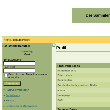
Der Sammler
Home
/ Benutzerprofil
Registrierte Benutzer
Profil
Guten Tag!
Gast
Benutzername:
Profil von: Sebos
Passwort:
Registriert seit:
Beim nächsten Besuch automatisch
Zuletzt aktiv:
anmelden?
Kommentare:
Anzahl der hochgeladenen Bilder:
»
Password vergessen
E-Mail:
»
Registrierung
Homepage:
ICQ:
»
Kontakt
»
Schlüsselwörter/Suchwörter:
Sammler Daten