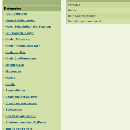
Vorname
Kategorien
Hobby
»
.USA Altfiguren
Dein Sammelgebiet
»
Haupt & Nebenserien
Du möchtest tauschen?
»
Hefte, Zeitschriften und Kataloge
»
HPF Bauanleitungen
»
Kinder Brioss etc.
»
Kinder Freude/Maxi Eier
»
KinderJoy/Eis
»
KinderJoy/Merendero
»
Metallfiguren
»
Multimedia
»
Nutella
»
Puzzle
»
Sammelbilder
»
Sammelbilder ab 50'er
»
Sonstiges von Ferrero
»
Spielwelten
»
Spielzeug aus dem Ei
»
Spielzeug aus dem Ei (Euro)
»
Trucks von Ferrero