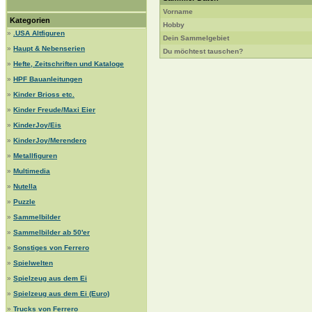
Vorname
Kategorien
Hobby
»
.USA Altfiguren
Dein Sammelgebiet
»
Haupt & Nebenserien
Du möchtest tauschen?
»
Hefte, Zeitschriften und Kataloge
»
HPF Bauanleitungen
»
Kinder Brioss etc.
»
Kinder Freude/Maxi Eier
»
KinderJoy/Eis
»
KinderJoy/Merendero
»
Metallfiguren
»
Multimedia
»
Nutella
»
Puzzle
»
Sammelbilder
»
Sammelbilder ab 50'er
»
Sonstiges von Ferrero
»
Spielwelten
»
Spielzeug aus dem Ei
»
Spielzeug aus dem Ei (Euro)
»
Trucks von Ferrero