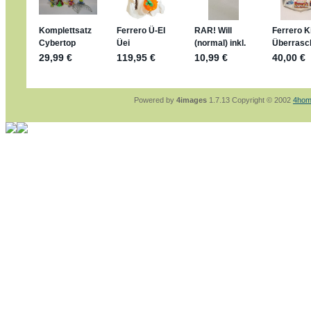
sammelspass.de/einladung/4B72FED814
jan-lukas:
geschrieben am: 28. 4. 2026 - 21
stimmt, jetzt fällt es mir auch ein
*Bussi*
Bonsaipanther:
geschrieben am: 28. 4. 2026
So habe ich das in Erinnerung ... oder?
Bonsaipanther:
geschrieben am: 28. 4. 2026
Nö, gabs nicht ... die 2020er EM oder WM w
Ferrero hat die aber trotzdem rausgebracht 
Powered by
4images
1.7.13 Copyright © 2002
4hom
jan-lukas:
geschrieben am: 28. 4. 2026 - 15
WM Sticker habe ich komplett, kommen die 
Gab es zur WM 2022 keine Teamsticker ???
im Netz finde ich auch keine Info
jan-lukas:
geschrieben am: 26. 4. 2026 - 11
Bin gerade begeistert, Figuren kann man sehr
klappt sehr gut mit dem Befehl - gerade stel
versucht es einfach mal mit ChatGPT, man k
erstellen.
jan-lukas:
geschrieben am: 26. 4. 2026 - 10
erledigt
Bonsaipanther:
geschrieben am: 26. 4. 2026
Ordner Metallfiguren - den Hinweis oben bitt
jan-lukas:
geschrieben am: 25. 4. 2026 - 22
So, Umzug beendet, hoffe es läuft jetzt bess
Bitte achtet auf fehlende Bilder
Danke
Bonsaipanther:
geschrieben am: 20. 4. 2026
NUR ist gut - habe 6 Stück gekauft und davo
Gibt jetzt auch die 3er-Handtaschen - sind mi