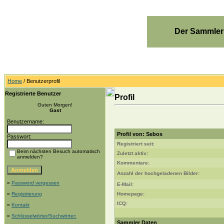
Der Sammler
Home
/ Benutzerprofil
Registrierte Benutzer
Profil
Guten Morgen!
Gast
Benutzername:
Profil von: Sebos
Passwort:
Registriert seit:
Beim nächsten Besuch automatisch
Zuletzt aktiv:
anmelden?
Kommentare:
Anzahl der hochgeladenen Bilder:
»
Password vergessen
E-Mail:
»
Registrierung
Homepage:
ICQ:
»
Kontakt
»
Schlüsselwörter/Suchwörter:
Sammler Daten