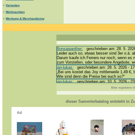
»
Varianten
»
Weihnachten
»
Werbung & Merchandising
Bonsaipanther:
geschrieben am: 28. 5. 2026
Leider auch so, etwas besser sind 3er o.ä. a
Darum kaufe ich Ferrero nur noch, wenn es 
zum Vorstellen, oder besondere Angebote, 
jan-lukas:
geschrieben am: 28. 5. 2026 - 17
„Bei uns kostet das Joy mittlerweile 1,49 €, 
Wie sind denn die Preise bei euch so?“
jan-lukas:
geschrieben am: 10. 5. 2026 - 23
erledigt *bussi*
Bitte registriere
Bonsaipanther:
geschrieben am: 10. 5. 2026
@ Harald
https://www.ue-ei-portal-sammlerkatalog.de/
dieser Sammlerkatalog entsteht in 
Dein Enkel sollte zur Strafe die nächsten 3
*bussi*
jan-lukas:
geschrieben am: 8. 5. 2026 - 12:
Für die Figuren VC307, 310, 318 und 326 ha
mein Enkel hat die leider weggeworfen *grrrr* 
jan-lukas:
geschrieben am: 29. 4. 2026 - 18
https://www.ferrero-