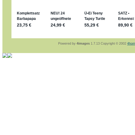
sammelspass.de/einladung/4B72FED814
jan-lukas:
geschrieben am: 28. 4. 2026 - 21
stimmt, jetzt fällt es mir auch ein
*Bussi*
Bonsaipanther:
geschrieben am: 28. 4. 2026
So habe ich das in Erinnerung ... oder?
Bonsaipanther:
geschrieben am: 28. 4. 2026
Nö, gabs nicht ... die 2020er EM oder WM w
Ferrero hat die aber trotzdem rausgebracht 
Powered by
4images
1.7.13 Copyright © 2002
4hom
jan-lukas:
geschrieben am: 28. 4. 2026 - 15
WM Sticker habe ich komplett, kommen die 
Gab es zur WM 2022 keine Teamsticker ???
im Netz finde ich auch keine Info
jan-lukas:
geschrieben am: 26. 4. 2026 - 11
Bin gerade begeistert, Figuren kann man sehr
klappt sehr gut mit dem Befehl - gerade stel
versucht es einfach mal mit ChatGPT, man k
erstellen.
jan-lukas:
geschrieben am: 26. 4. 2026 - 10
erledigt
Bonsaipanther:
geschrieben am: 26. 4. 2026
Ordner Metallfiguren - den Hinweis oben bitt
jan-lukas:
geschrieben am: 25. 4. 2026 - 22
So, Umzug beendet, hoffe es läuft jetzt bess
Bitte achtet auf fehlende Bilder
Danke
Bonsaipanther:
geschrieben am: 20. 4. 2026
NUR ist gut - habe 6 Stück gekauft und davo
Gibt jetzt auch die 3er-Handtaschen - sind mi