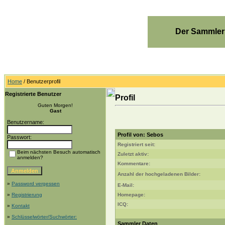
Der Sammler
Home
/ Benutzerprofil
Registrierte Benutzer
Profil
Guten Morgen!
Gast
Benutzername:
Profil von: Sebos
Passwort:
Registriert seit:
Beim nächsten Besuch automatisch
Zuletzt aktiv:
anmelden?
Kommentare:
Anzahl der hochgeladenen Bilder:
»
Password vergessen
E-Mail:
»
Registrierung
Homepage:
ICQ:
»
Kontakt
»
Schlüsselwörter/Suchwörter:
Sammler Daten