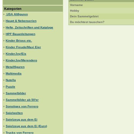
Vorname
Kategorien
Hobby
»
.USA Altfiguren
Dein Sammelgebiet
»
Haupt & Nebenserien
Du möchtest tauschen?
»
Hefte, Zeitschriften und Kataloge
»
HPF Bauanleitungen
»
Kinder Brioss etc.
»
Kinder Freude/Maxi Eier
»
KinderJoy/Eis
»
KinderJoy/Merendero
»
Metallfiguren
»
Multimedia
»
Nutella
»
Puzzle
»
Sammelbilder
»
Sammelbilder ab 50'er
»
Sonstiges von Ferrero
»
Spielwelten
»
Spielzeug aus dem Ei
»
Spielzeug aus dem Ei (Euro)
»
Trucks von Ferrero