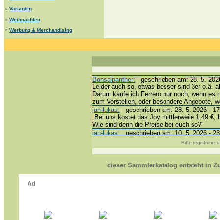
»
Varianten
»
Weihnachten
»
Werbung & Merchandising
Bonsaipanther:
geschrieben am: 28. 5. 2026
Leider auch so, etwas besser sind 3er o.ä. a
Darum kaufe ich Ferrero nur noch, wenn es 
zum Vorstellen, oder besondere Angebote, 
jan-lukas:
geschrieben am: 28. 5. 2026 - 17
„Bei uns kostet das Joy mittlerweile 1,49 €, 
Wie sind denn die Preise bei euch so?“
jan-lukas:
geschrieben am: 10. 5. 2026 - 23
erledigt *bussi*
Bitte registriere
Bonsaipanther:
geschrieben am: 10. 5. 2026
@ Harald
https://www.ue-ei-portal-sammlerkatalog.de/
dieser Sammlerkatalog entsteht in 
Dein Enkel sollte zur Strafe die nächsten 3
*bussi*
jan-lukas:
geschrieben am: 8. 5. 2026 - 12:
Für die Figuren VC307, 310, 318 und 326 ha
mein Enkel hat die leider weggeworfen *grrrr* 
jan-lukas:
geschrieben am: 29. 4. 2026 - 18
https://www.ferrero-