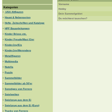
Vorname
Kategorien
Hobby
»
.USA Altfiguren
Dein Sammelgebiet
»
Haupt & Nebenserien
Du möchtest tauschen?
»
Hefte, Zeitschriften und Kataloge
»
HPF Bauanleitungen
»
Kinder Brioss etc.
»
Kinder Freude/Maxi Eier
»
KinderJoy/Eis
»
KinderJoy/Merendero
»
Metallfiguren
»
Multimedia
»
Nutella
»
Puzzle
»
Sammelbilder
»
Sammelbilder ab 50'er
»
Sonstiges von Ferrero
»
Spielwelten
»
Spielzeug aus dem Ei
»
Spielzeug aus dem Ei (Euro)
»
Trucks von Ferrero