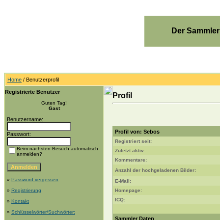
Der Sammler
Home
/ Benutzerprofil
Registrierte Benutzer
Profil
Guten Tag!
Gast
Benutzername:
Profil von: Sebos
Passwort:
Registriert seit:
Beim nächsten Besuch automatisch
Zuletzt aktiv:
anmelden?
Kommentare:
Anzahl der hochgeladenen Bilder:
»
Password vergessen
E-Mail:
»
Registrierung
Homepage:
ICQ:
»
Kontakt
»
Schlüsselwörter/Suchwörter:
Sammler Daten