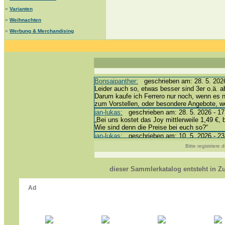
»
Varianten
»
Weihnachten
»
Werbung & Merchandising
Bonsaipanther:
geschrieben am: 28. 5. 2026
Leider auch so, etwas besser sind 3er o.ä. a
Darum kaufe ich Ferrero nur noch, wenn es 
zum Vorstellen, oder besondere Angebote, 
jan-lukas:
geschrieben am: 28. 5. 2026 - 17
„Bei uns kostet das Joy mittlerweile 1,49 €, 
Wie sind denn die Preise bei euch so?“
jan-lukas:
geschrieben am: 10. 5. 2026 - 23
erledigt *bussi*
Bitte registriere
Bonsaipanther:
geschrieben am: 10. 5. 2026
@ Harald
https://www.ue-ei-portal-sammlerkatalog.de/
dieser Sammlerkatalog entsteht in 
Dein Enkel sollte zur Strafe die nächsten 3
*bussi*
jan-lukas:
geschrieben am: 8. 5. 2026 - 12:
Für die Figuren VC307, 310, 318 und 326 ha
mein Enkel hat die leider weggeworfen *grrrr* 
jan-lukas:
geschrieben am: 29. 4. 2026 - 18
https://www.ferrero-