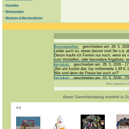
»
Varianten
»
Weihnachten
»
Werbung & Merchandising
Bonsaipanther:
geschrieben am: 28. 5. 2026
Leider auch so, etwas besser sind 3er o.ä. a
Darum kaufe ich Ferrero nur noch, wenn es 
zum Vorstellen, oder besondere Angebote, 
jan-lukas:
geschrieben am: 28. 5. 2026 - 17
„Bei uns kostet das Joy mittlerweile 1,49 €, 
Wie sind denn die Preise bei euch so?“
jan-lukas:
geschrieben am: 10. 5. 2026 - 23
erledigt *bussi*
Bitte registriere
Bonsaipanther:
geschrieben am: 10. 5. 2026
@ Harald
https://www.ue-ei-portal-sammlerkatalog.de/
dieser Sammlerkatalog entsteht in 
Dein Enkel sollte zur Strafe die nächsten 3
*bussi*
jan-lukas:
geschrieben am: 8. 5. 2026 - 12:
Für die Figuren VC307, 310, 318 und 326 ha
mein Enkel hat die leider weggeworfen *grrrr* 
jan-lukas:
geschrieben am: 29. 4. 2026 - 18
https://www.ferrero-