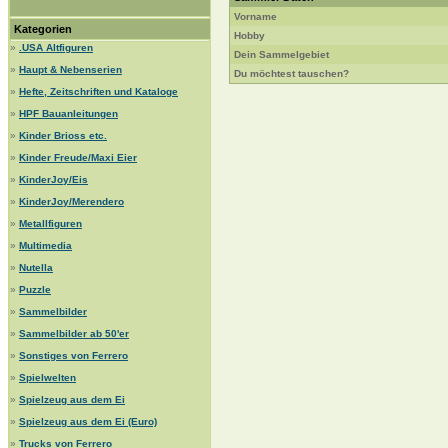
Vorname
Kategorien
Hobby
»
.USA Altfiguren
Dein Sammelgebiet
»
Haupt & Nebenserien
Du möchtest tauschen?
»
Hefte, Zeitschriften und Kataloge
»
HPF Bauanleitungen
»
Kinder Brioss etc.
»
Kinder Freude/Maxi Eier
»
KinderJoy/Eis
»
KinderJoy/Merendero
»
Metallfiguren
»
Multimedia
»
Nutella
»
Puzzle
»
Sammelbilder
»
Sammelbilder ab 50'er
»
Sonstiges von Ferrero
»
Spielwelten
»
Spielzeug aus dem Ei
»
Spielzeug aus dem Ei (Euro)
»
Trucks von Ferrero