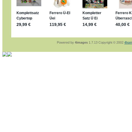
sammelspass.de/einladung/4B72FED814
jan-lukas:
geschrieben am: 28. 4. 2026 - 21
stimmt, jetzt fällt es mir auch ein
*Bussi*
Bonsaipanther:
geschrieben am: 28. 4. 2026
So habe ich das in Erinnerung ... oder?
Bonsaipanther:
geschrieben am: 28. 4. 2026
Nö, gabs nicht ... die 2020er EM oder WM w
Ferrero hat die aber trotzdem rausgebracht 
Powered by
4images
1.7.13 Copyright © 2002
4hom
jan-lukas:
geschrieben am: 28. 4. 2026 - 15
WM Sticker habe ich komplett, kommen die 
Gab es zur WM 2022 keine Teamsticker ???
im Netz finde ich auch keine Info
jan-lukas:
geschrieben am: 26. 4. 2026 - 11
Bin gerade begeistert, Figuren kann man sehr
klappt sehr gut mit dem Befehl - gerade stel
versucht es einfach mal mit ChatGPT, man k
erstellen.
jan-lukas:
geschrieben am: 26. 4. 2026 - 10
erledigt
Bonsaipanther:
geschrieben am: 26. 4. 2026
Ordner Metallfiguren - den Hinweis oben bitt
jan-lukas:
geschrieben am: 25. 4. 2026 - 22
So, Umzug beendet, hoffe es läuft jetzt bess
Bitte achtet auf fehlende Bilder
Danke
Bonsaipanther:
geschrieben am: 20. 4. 2026
NUR ist gut - habe 6 Stück gekauft und davo
Gibt jetzt auch die 3er-Handtaschen - sind mi