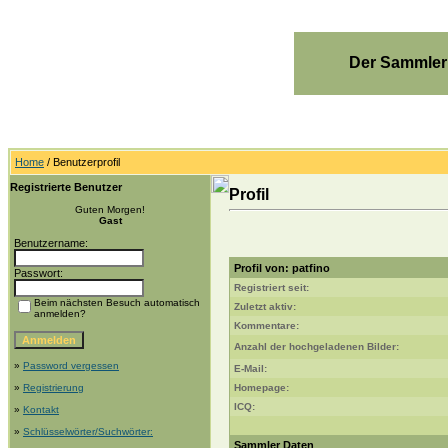
Der Sammler
Home
/ Benutzerprofil
Registrierte Benutzer
Profil
Guten Morgen!
Gast
Benutzername:
Profil von: patfino
Passwort:
Registriert seit:
Beim nächsten Besuch automatisch
Zuletzt aktiv:
anmelden?
Kommentare:
Anzahl der hochgeladenen Bilder:
»
Password vergessen
E-Mail:
»
Registrierung
Homepage:
ICQ:
»
Kontakt
»
Schlüsselwörter/Suchwörter:
Sammler Daten