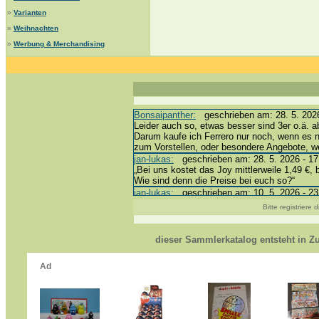
»
Varianten
»
Weihnachten
»
Werbung & Merchandising
Bonsaipanther:
geschrieben am: 28. 5. 2026
Leider auch so, etwas besser sind 3er o.ä. a
Darum kaufe ich Ferrero nur noch, wenn es 
zum Vorstellen, oder besondere Angebote, 
jan-lukas:
geschrieben am: 28. 5. 2026 - 17
„Bei uns kostet das Joy mittlerweile 1,49 €, 
Wie sind denn die Preise bei euch so?“
jan-lukas:
geschrieben am: 10. 5. 2026 - 23
erledigt *bussi*
Bitte registriere
Bonsaipanther:
geschrieben am: 10. 5. 2026
@ Harald
https://www.ue-ei-portal-sammlerkatalog.de/
dieser Sammlerkatalog entsteht in 
Dein Enkel sollte zur Strafe die nächsten 3
*bussi*
jan-lukas:
geschrieben am: 8. 5. 2026 - 12:
Für die Figuren VC307, 310, 318 und 326 ha
mein Enkel hat die leider weggeworfen *grrrr* 
jan-lukas:
geschrieben am: 29. 4. 2026 - 18
https://www.ferrero-