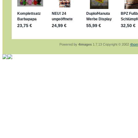
sammelspass.de/einladung/4B72FED814
jan-lukas:
geschrieben am: 28. 4. 2026 - 21
stimmt, jetzt fällt es mir auch ein
*Bussi*
Bonsaipanther:
geschrieben am: 28. 4. 2026
So habe ich das in Erinnerung ... oder?
Bonsaipanther:
geschrieben am: 28. 4. 2026
Nö, gabs nicht ... die 2020er EM oder WM w
Ferrero hat die aber trotzdem rausgebracht 
Powered by
4images
1.7.13 Copyright © 2002
4hom
jan-lukas:
geschrieben am: 28. 4. 2026 - 15
WM Sticker habe ich komplett, kommen die 
Gab es zur WM 2022 keine Teamsticker ???
im Netz finde ich auch keine Info
jan-lukas:
geschrieben am: 26. 4. 2026 - 11
Bin gerade begeistert, Figuren kann man sehr
klappt sehr gut mit dem Befehl - gerade stel
versucht es einfach mal mit ChatGPT, man k
erstellen.
jan-lukas:
geschrieben am: 26. 4. 2026 - 10
erledigt
Bonsaipanther:
geschrieben am: 26. 4. 2026
Ordner Metallfiguren - den Hinweis oben bitt
jan-lukas:
geschrieben am: 25. 4. 2026 - 22
So, Umzug beendet, hoffe es läuft jetzt bess
Bitte achtet auf fehlende Bilder
Danke
Bonsaipanther:
geschrieben am: 20. 4. 2026
NUR ist gut - habe 6 Stück gekauft und davo
Gibt jetzt auch die 3er-Handtaschen - sind mi