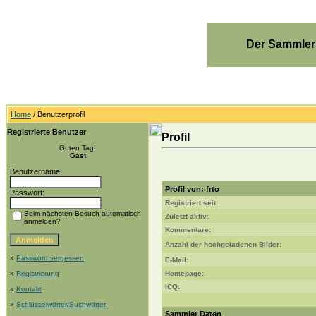
Der Sammler
Home
/ Benutzerprofil
Registrierte Benutzer
Profil
Guten Tag!
Gast
Benutzername:
Profil von: frto
Passwort:
Registriert seit:
Beim nächsten Besuch automatisch
Zuletzt aktiv:
anmelden?
Kommentare:
Anzahl der hochgeladenen Bilder:
»
Password vergessen
E-Mail:
»
Registrierung
Homepage:
ICQ:
»
Kontakt
»
Schlüsselwörter/Suchwörter:
Sammler Daten