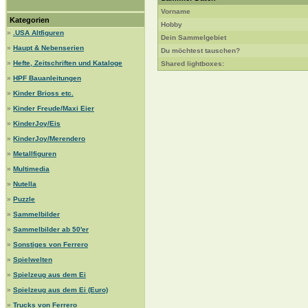
Vorname
Kategorien
Hobby
»
.USA Altfiguren
Dein Sammelgebiet
»
Haupt & Nebenserien
Du möchtest tauschen?
»
Hefte, Zeitschriften und Kataloge
Shared lightboxes:
»
HPF Bauanleitungen
»
Kinder Brioss etc.
»
Kinder Freude/Maxi Eier
»
KinderJoy/Eis
»
KinderJoy/Merendero
»
Metallfiguren
»
Multimedia
»
Nutella
»
Puzzle
»
Sammelbilder
»
Sammelbilder ab 50'er
»
Sonstiges von Ferrero
»
Spielwelten
»
Spielzeug aus dem Ei
»
Spielzeug aus dem Ei (Euro)
»
Trucks von Ferrero