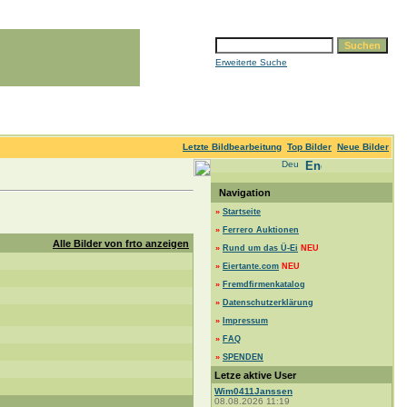
Erweiterte Suche
Letzte Bildbearbeitung
Top Bilder
Neue Bilder
Navigation
»
Startseite
»
Ferrero Auktionen
Alle Bilder von frto anzeigen
»
Rund um das Ü-Ei
NEU
»
Eiertante.com
NEU
»
Fremdfirmenkatalog
»
Datenschutzerklärung
»
Impressum
»
FAQ
»
SPENDEN
Letze aktive User
Wim0411Janssen
08.08.2026 11:19