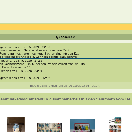
Quasselbox
eschrieben am: 28. 5. 2026 - 22:33
etwas besser sind 3er o.ä. aber auch nur paar Cent.
Ferrero nur noch, wenn es neue Sachen sind, für den Kat
 oder besondere Angebote, wenn ich gerade dazu komme.
ieben am: 28. 5. 2026 - 17:17
as Joy mittlerweile 1,49 €, bei den Preisen verliert man die Lust.
e Preise bei euch so?“
ieben am: 10. 5. 2026 - 23:04
eschrieben am: 10. 5. 2026 - 12:08
i-portal-sammlerkatalog.de/categories.php?cat_id=1043
- BPZ obere Reihe
Bitte registriere dich, um die Quasselbox zu nutzen.
e zur Strafe die nächsten 3 Monate keine Ü-Eier bekommen ;))
ieben am: 8. 5. 2026 - 12:01
 VC307, 310, 318 und 326 habe ich keine BPZ
Sammlerkatalog entsteht in Zusammenarbeit mit den Sammlern vom Ü-Ei
e leider weggeworfen *grrrr* ;)
ieben am: 29. 4. 2026 - 18:04
ro-
e/einladung/4B72FED814DD42F481659307EF984D5033DD87A60AD94E1389FBB91B6F2859C
ieben am: 28. 4. 2026 - 21:49
t es mir auch ein
eschrieben am: 28. 4. 2026 - 21:01
in Erinnerung ... oder?