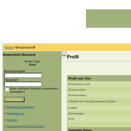
Home
/ Benutzerprofil
Registrierte Benutzer
Profil
Guten Tag!
Gast
Benutzername:
Profil von: frto
Passwort:
Registriert seit:
Beim nächsten Besuch automatisch
Zuletzt aktiv:
anmelden?
Kommentare:
Anzahl der hochgeladenen Bilder:
»
Password vergessen
E-Mail:
»
Registrierung
Homepage:
ICQ:
»
Kontakt
»
Schlüsselwörter/Suchwörter:
Sammler Daten