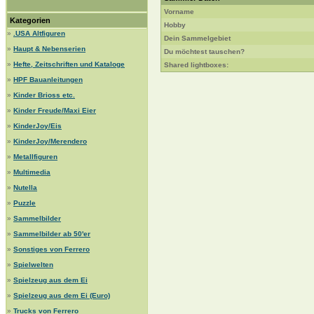
Vorname
Kategorien
Hobby
»
.USA Altfiguren
Dein Sammelgebiet
»
Haupt & Nebenserien
Du möchtest tauschen?
»
Hefte, Zeitschriften und Kataloge
Shared lightboxes:
»
HPF Bauanleitungen
»
Kinder Brioss etc.
»
Kinder Freude/Maxi Eier
»
KinderJoy/Eis
»
KinderJoy/Merendero
»
Metallfiguren
»
Multimedia
»
Nutella
»
Puzzle
»
Sammelbilder
»
Sammelbilder ab 50'er
»
Sonstiges von Ferrero
»
Spielwelten
»
Spielzeug aus dem Ei
»
Spielzeug aus dem Ei (Euro)
»
Trucks von Ferrero