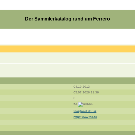
Der Sammlerkatalog rund um Ferrero
04.10.2013
05.07.2026 21:36
0
53
frto@azet dot sk
http://www.frto.sk