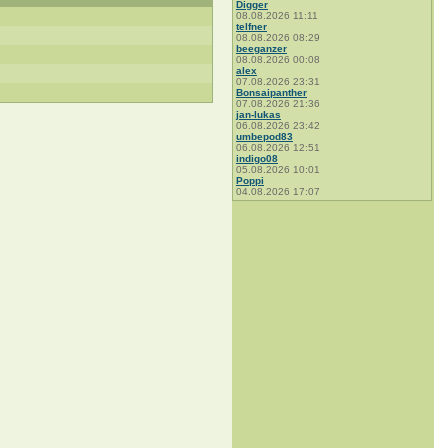
Digger
08.08.2026 11:11
telfner
08.08.2026 08:29
beeganzer
08.08.2026 00:08
alex
07.08.2026 23:31
Bonsaipanther
07.08.2026 21:36
jan-lukas
06.08.2026 23:42
umbepod83
06.08.2026 12:51
indigo08
05.08.2026 10:01
Poppi
04.08.2026 17:07