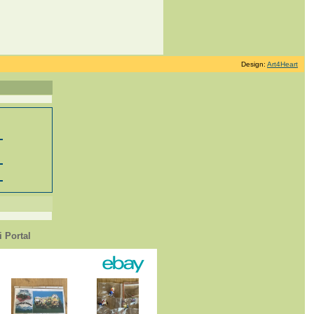
Design:
Art4Heart
 Portal
1