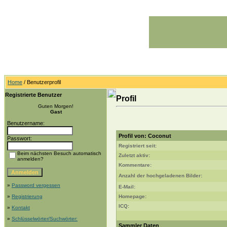
Home
/ Benutzerprofil
Registrierte Benutzer
Profil
Guten Morgen!
Gast
Benutzername:
Profil von: Coconut
Passwort:
Registriert seit:
Beim nächsten Besuch automatisch
Zuletzt aktiv:
anmelden?
Kommentare:
Anzahl der hochgeladenen Bilder:
»
Password vergessen
E-Mail:
»
Registrierung
Homepage:
ICQ:
»
Kontakt
»
Schlüsselwörter/Suchwörter:
Sammler Daten