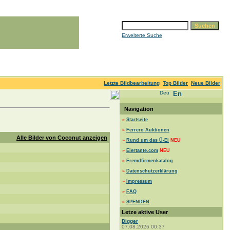
Erweiterte Suche
Letzte Bildbearbeitung
Top Bilder
Neue Bilder
Navigation
»
Startseite
»
Ferrero Auktionen
Alle Bilder von Coconut anzeigen
»
Rund um das Ü-Ei
NEU
»
Eiertante.com
NEU
»
Fremdfirmenkatalog
»
Datenschutzerklärung
»
Impressum
»
FAQ
»
SPENDEN
Letze aktive User
Digger
07.08.2026 00:37