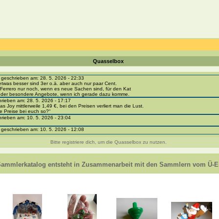
Quasselbox
eschrieben am: 28. 5. 2026 - 22:33
etwas besser sind 3er o.ä. aber auch nur paar Cent.
Ferrero nur noch, wenn es neue Sachen sind, für den Kat
 oder besondere Angebote, wenn ich gerade dazu komme.
ieben am: 28. 5. 2026 - 17:17
as Joy mittlerweile 1,49 €, bei den Preisen verliert man die Lust.
e Preise bei euch so?“
ieben am: 10. 5. 2026 - 23:04
eschrieben am: 10. 5. 2026 - 12:08
i-portal-sammlerkatalog.de/categories.php?cat_id=1043
- BPZ obere Reihe
Bitte registriere dich, um die Quasselbox zu nutzen.
e zur Strafe die nächsten 3 Monate keine Ü-Eier bekommen ;))
ieben am: 8. 5. 2026 - 12:01
 VC307, 310, 318 und 326 habe ich keine BPZ
Sammlerkatalog entsteht in Zusammenarbeit mit den Sammlern vom Ü-Ei
e leider weggeworfen *grrrr* ;)
ieben am: 29. 4. 2026 - 18:04
ro-
e/einladung/4B72FED814DD42F481659307EF984D5033DD87A60AD94E1389FBB91B6F2859C
ieben am: 28. 4. 2026 - 21:49
t es mir auch ein
eschrieben am: 28. 4. 2026 - 21:01
in Erinnerung ... oder?