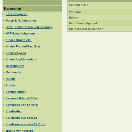
Sammler Bild
Kategorien
Vorname
»
.USA Altfiguren
Hobby
»
Haupt & Nebenserien
Dein Sammelgebiet
»
Hefte, Zeitschriften und Kataloge
Du möchtest tauschen?
»
HPF Bauanleitungen
»
Kinder Brioss etc.
»
Kinder Freude/Maxi Eier
»
KinderJoy/Eis
»
KinderJoy/Merendero
»
Metallfiguren
»
Multimedia
»
Nutella
»
Puzzle
»
Sammelbilder
»
Sammelbilder ab 50'er
»
Sonstiges von Ferrero
»
Spielwelten
»
Spielzeug aus dem Ei
»
Spielzeug aus dem Ei (Euro)
»
Trucks von Ferrero