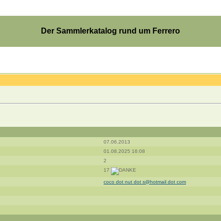
Der Sammlerkatalog rund um Ferrero
07.06.2013
01.08.2025 16:08
2
17
coco dot nut dot s@hotmail dot com