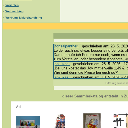
»
Varianten
»
Weihnachten
»
Werbung & Merchandising
Bonsaipanther:
geschrieben am: 28. 5. 2026
Leider auch so, etwas besser sind 3er o.ä. a
Darum kaufe ich Ferrero nur noch, wenn es 
zum Vorstellen, oder besondere Angebote, 
jan-lukas:
geschrieben am: 28. 5. 2026 - 17
„Bei uns kostet das Joy mittlerweile 1,49 €, 
Wie sind denn die Preise bei euch so?“
jan-lukas:
geschrieben am: 10. 5. 2026 - 23
erledigt *bussi*
Bitte registriere
Bonsaipanther:
geschrieben am: 10. 5. 2026
@ Harald
https://www.ue-ei-portal-sammlerkatalog.de/
dieser Sammlerkatalog entsteht in 
Dein Enkel sollte zur Strafe die nächsten 3
*bussi*
jan-lukas:
geschrieben am: 8. 5. 2026 - 12:
Für die Figuren VC307, 310, 318 und 326 ha
mein Enkel hat die leider weggeworfen *grrrr* 
jan-lukas:
geschrieben am: 29. 4. 2026 - 18
https://www.ferrero-