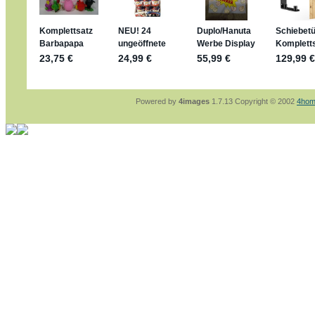
sammelspass.de/einladung/4B72FED814
jan-lukas:
geschrieben am: 28. 4. 2026 - 21
stimmt, jetzt fällt es mir auch ein
*Bussi*
Bonsaipanther:
geschrieben am: 28. 4. 2026
So habe ich das in Erinnerung ... oder?
Bonsaipanther:
geschrieben am: 28. 4. 2026
Nö, gabs nicht ... die 2020er EM oder WM w
Ferrero hat die aber trotzdem rausgebracht 
Powered by
4images
1.7.13 Copyright © 2002
4hom
jan-lukas:
geschrieben am: 28. 4. 2026 - 15
WM Sticker habe ich komplett, kommen die 
Gab es zur WM 2022 keine Teamsticker ???
im Netz finde ich auch keine Info
jan-lukas:
geschrieben am: 26. 4. 2026 - 11
Bin gerade begeistert, Figuren kann man sehr
klappt sehr gut mit dem Befehl - gerade stel
versucht es einfach mal mit ChatGPT, man k
erstellen.
jan-lukas:
geschrieben am: 26. 4. 2026 - 10
erledigt
Bonsaipanther:
geschrieben am: 26. 4. 2026
Ordner Metallfiguren - den Hinweis oben bitt
jan-lukas:
geschrieben am: 25. 4. 2026 - 22
So, Umzug beendet, hoffe es läuft jetzt bess
Bitte achtet auf fehlende Bilder
Danke
Bonsaipanther:
geschrieben am: 20. 4. 2026
NUR ist gut - habe 6 Stück gekauft und davo
Gibt jetzt auch die 3er-Handtaschen - sind mi