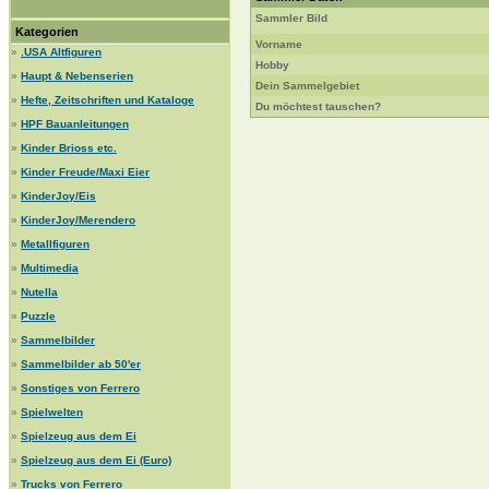
Sammler Bild
Kategorien
Vorname
»
.USA Altfiguren
Hobby
»
Haupt & Nebenserien
Dein Sammelgebiet
»
Hefte, Zeitschriften und Kataloge
Du möchtest tauschen?
»
HPF Bauanleitungen
»
Kinder Brioss etc.
»
Kinder Freude/Maxi Eier
»
KinderJoy/Eis
»
KinderJoy/Merendero
»
Metallfiguren
»
Multimedia
»
Nutella
»
Puzzle
»
Sammelbilder
»
Sammelbilder ab 50'er
»
Sonstiges von Ferrero
»
Spielwelten
»
Spielzeug aus dem Ei
»
Spielzeug aus dem Ei (Euro)
»
Trucks von Ferrero