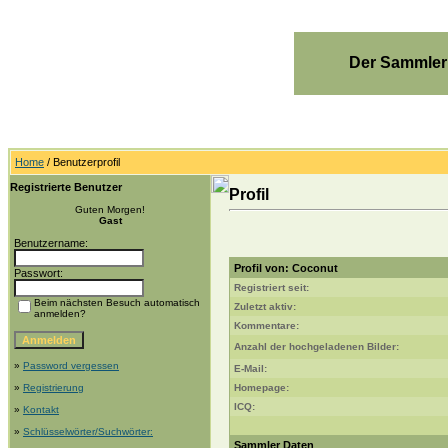
Der Sammler
Home
/ Benutzerprofil
Registrierte Benutzer
Profil
Guten Morgen!
Gast
Benutzername:
Profil von: Coconut
Passwort:
Registriert seit:
Beim nächsten Besuch automatisch
Zuletzt aktiv:
anmelden?
Kommentare:
Anzahl der hochgeladenen Bilder:
»
Password vergessen
E-Mail:
»
Registrierung
Homepage:
ICQ:
»
Kontakt
»
Schlüsselwörter/Suchwörter:
Sammler Daten