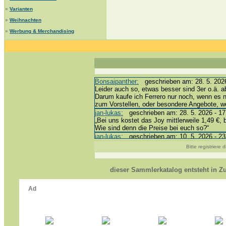
»
Varianten
»
Weihnachten
»
Werbung & Merchandising
Bonsaipanther:
geschrieben am: 28. 5. 2026
Leider auch so, etwas besser sind 3er o.ä. a
Darum kaufe ich Ferrero nur noch, wenn es 
zum Vorstellen, oder besondere Angebote, 
jan-lukas:
geschrieben am: 28. 5. 2026 - 17
„Bei uns kostet das Joy mittlerweile 1,49 €, 
Wie sind denn die Preise bei euch so?“
jan-lukas:
geschrieben am: 10. 5. 2026 - 23
erledigt *bussi*
Bitte registriere
Bonsaipanther:
geschrieben am: 10. 5. 2026
@ Harald
https://www.ue-ei-portal-sammlerkatalog.de/
dieser Sammlerkatalog entsteht in 
Dein Enkel sollte zur Strafe die nächsten 3
*bussi*
jan-lukas:
geschrieben am: 8. 5. 2026 - 12:
Für die Figuren VC307, 310, 318 und 326 ha
mein Enkel hat die leider weggeworfen *grrrr* 
jan-lukas:
geschrieben am: 29. 4. 2026 - 18
https://www.ferrero-