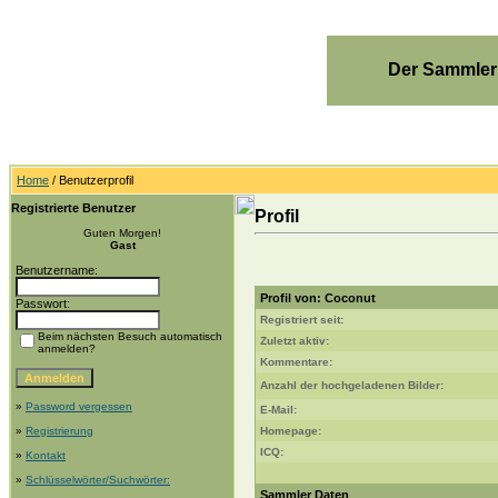
Der Sammler
Home
/ Benutzerprofil
Registrierte Benutzer
Profil
Guten Morgen!
Gast
Benutzername:
Profil von: Coconut
Passwort:
Registriert seit:
Beim nächsten Besuch automatisch
Zuletzt aktiv:
anmelden?
Kommentare:
Anzahl der hochgeladenen Bilder:
»
Password vergessen
E-Mail:
»
Registrierung
Homepage:
ICQ:
»
Kontakt
»
Schlüsselwörter/Suchwörter:
Sammler Daten