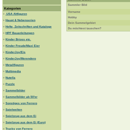
Sammler Bild
Kategorien
Vorname
»
.USA Altfiguren
Hobby
»
Haupt & Nebenserien
Dein Sammelgebiet
»
Hefte, Zeitschriften und Kataloge
Du möchtest tauschen?
»
HPF Bauanleitungen
»
Kinder Brioss etc.
»
Kinder Freude/Maxi Eier
»
KinderJoy/Eis
»
KinderJoy/Merendero
»
Metallfiguren
»
Multimedia
»
Nutella
»
Puzzle
»
Sammelbilder
»
Sammelbilder ab 50'er
»
Sonstiges von Ferrero
»
Spielwelten
»
Spielzeug aus dem Ei
»
Spielzeug aus dem Ei (Euro)
»
Trucks von Ferrero