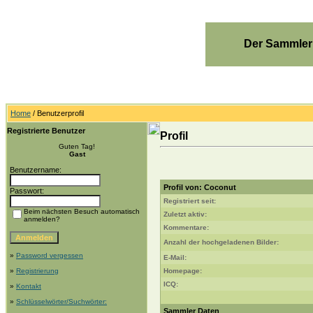
Der Sammler
Home
/ Benutzerprofil
Registrierte Benutzer
Profil
Guten Tag!
Gast
Benutzername:
Profil von: Coconut
Passwort:
Registriert seit:
Beim nächsten Besuch automatisch
Zuletzt aktiv:
anmelden?
Kommentare:
Anzahl der hochgeladenen Bilder:
»
Password vergessen
E-Mail:
»
Registrierung
Homepage:
ICQ:
»
Kontakt
»
Schlüsselwörter/Suchwörter:
Sammler Daten