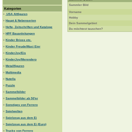
Sammler Bild
Kategorien
Vorname
»
.USA Altfiguren
Hobby
»
Haupt & Nebenserien
Dein Sammelgebiet
»
Hefte, Zeitschriften und Kataloge
Du möchtest tauschen?
»
HPF Bauanleitungen
»
Kinder Brioss etc.
»
Kinder Freude/Maxi Eier
»
KinderJoy/Eis
»
KinderJoy/Merendero
»
Metallfiguren
»
Multimedia
»
Nutella
»
Puzzle
»
Sammelbilder
»
Sammelbilder ab 50'er
»
Sonstiges von Ferrero
»
Spielwelten
»
Spielzeug aus dem Ei
»
Spielzeug aus dem Ei (Euro)
»
Trucks von Ferrero