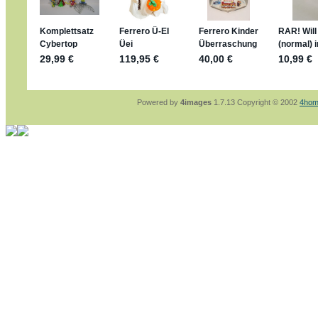
sammelspass.de/einladung/4B72FED814
jan-lukas:
geschrieben am: 28. 4. 2026 - 21
stimmt, jetzt fällt es mir auch ein
*Bussi*
Bonsaipanther:
geschrieben am: 28. 4. 2026
So habe ich das in Erinnerung ... oder?
Bonsaipanther:
geschrieben am: 28. 4. 2026
Nö, gabs nicht ... die 2020er EM oder WM w
Ferrero hat die aber trotzdem rausgebracht 
Powered by
4images
1.7.13 Copyright © 2002
4hom
jan-lukas:
geschrieben am: 28. 4. 2026 - 15
WM Sticker habe ich komplett, kommen die 
Gab es zur WM 2022 keine Teamsticker ???
im Netz finde ich auch keine Info
jan-lukas:
geschrieben am: 26. 4. 2026 - 11
Bin gerade begeistert, Figuren kann man sehr
klappt sehr gut mit dem Befehl - gerade stel
versucht es einfach mal mit ChatGPT, man k
erstellen.
jan-lukas:
geschrieben am: 26. 4. 2026 - 10
erledigt
Bonsaipanther:
geschrieben am: 26. 4. 2026
Ordner Metallfiguren - den Hinweis oben bitt
jan-lukas:
geschrieben am: 25. 4. 2026 - 22
So, Umzug beendet, hoffe es läuft jetzt bess
Bitte achtet auf fehlende Bilder
Danke
Bonsaipanther:
geschrieben am: 20. 4. 2026
NUR ist gut - habe 6 Stück gekauft und davo
Gibt jetzt auch die 3er-Handtaschen - sind mi