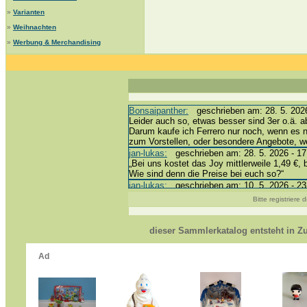
»
Varianten
»
Weihnachten
»
Werbung & Merchandising
Bonsaipanther:
geschrieben am: 28. 5. 2026
Leider auch so, etwas besser sind 3er o.ä. a
Darum kaufe ich Ferrero nur noch, wenn es 
zum Vorstellen, oder besondere Angebote, 
jan-lukas:
geschrieben am: 28. 5. 2026 - 17
„Bei uns kostet das Joy mittlerweile 1,49 €, 
Wie sind denn die Preise bei euch so?“
jan-lukas:
geschrieben am: 10. 5. 2026 - 23
erledigt *bussi*
Bitte registriere
Bonsaipanther:
geschrieben am: 10. 5. 2026
@ Harald
https://www.ue-ei-portal-sammlerkatalog.de/
dieser Sammlerkatalog entsteht in 
Dein Enkel sollte zur Strafe die nächsten 3
*bussi*
jan-lukas:
geschrieben am: 8. 5. 2026 - 12:
Für die Figuren VC307, 310, 318 und 326 ha
mein Enkel hat die leider weggeworfen *grrrr* 
jan-lukas:
geschrieben am: 29. 4. 2026 - 18
https://www.ferrero-