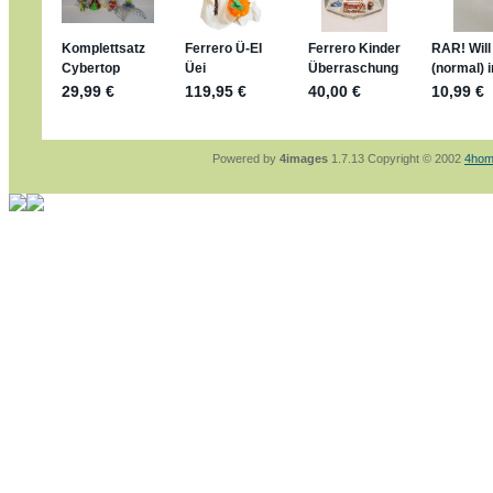
sammelspass.de/einladung/4B72FED814
jan-lukas:
geschrieben am: 28. 4. 2026 - 21
stimmt, jetzt fällt es mir auch ein
*Bussi*
Bonsaipanther:
geschrieben am: 28. 4. 2026
So habe ich das in Erinnerung ... oder?
Bonsaipanther:
geschrieben am: 28. 4. 2026
Nö, gabs nicht ... die 2020er EM oder WM w
Ferrero hat die aber trotzdem rausgebracht 
Powered by
4images
1.7.13 Copyright © 2002
4hom
jan-lukas:
geschrieben am: 28. 4. 2026 - 15
WM Sticker habe ich komplett, kommen die 
Gab es zur WM 2022 keine Teamsticker ???
im Netz finde ich auch keine Info
jan-lukas:
geschrieben am: 26. 4. 2026 - 11
Bin gerade begeistert, Figuren kann man sehr
klappt sehr gut mit dem Befehl - gerade stel
versucht es einfach mal mit ChatGPT, man k
erstellen.
jan-lukas:
geschrieben am: 26. 4. 2026 - 10
erledigt
Bonsaipanther:
geschrieben am: 26. 4. 2026
Ordner Metallfiguren - den Hinweis oben bitt
jan-lukas:
geschrieben am: 25. 4. 2026 - 22
So, Umzug beendet, hoffe es läuft jetzt bess
Bitte achtet auf fehlende Bilder
Danke
Bonsaipanther:
geschrieben am: 20. 4. 2026
NUR ist gut - habe 6 Stück gekauft und davo
Gibt jetzt auch die 3er-Handtaschen - sind mi