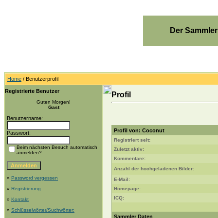
Der Sammler
Home
/ Benutzerprofil
Registrierte Benutzer
Profil
Guten Morgen!
Gast
Benutzername:
Profil von: Coconut
Passwort:
Registriert seit:
Beim nächsten Besuch automatisch
Zuletzt aktiv:
anmelden?
Kommentare:
Anzahl der hochgeladenen Bilder:
»
Password vergessen
E-Mail:
»
Registrierung
Homepage:
ICQ:
»
Kontakt
»
Schlüsselwörter/Suchwörter:
Sammler Daten