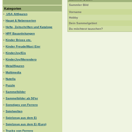
Sammler Bild
Kategorien
Vorname
»
.USA Altfiguren
Hobby
»
Haupt & Nebenserien
Dein Sammelgebiet
»
Hefte, Zeitschriften und Kataloge
Du möchtest tauschen?
»
HPF Bauanleitungen
»
Kinder Brioss etc.
»
Kinder Freude/Maxi Eier
»
KinderJoy/Eis
»
KinderJoy/Merendero
»
Metallfiguren
»
Multimedia
»
Nutella
»
Puzzle
»
Sammelbilder
»
Sammelbilder ab 50'er
»
Sonstiges von Ferrero
»
Spielwelten
»
Spielzeug aus dem Ei
»
Spielzeug aus dem Ei (Euro)
»
Trucks von Ferrero