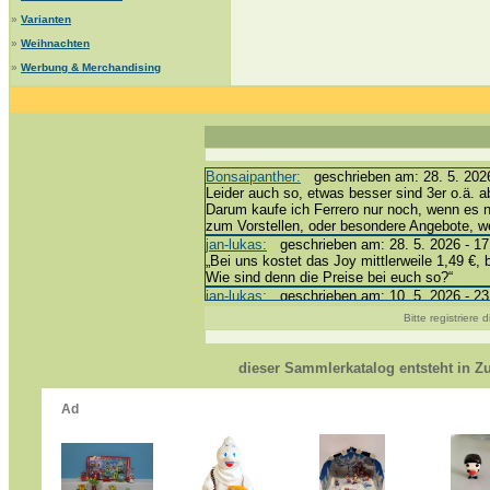
»
Varianten
»
Weihnachten
»
Werbung & Merchandising
Bonsaipanther:
geschrieben am: 28. 5. 2026
Leider auch so, etwas besser sind 3er o.ä. a
Darum kaufe ich Ferrero nur noch, wenn es 
zum Vorstellen, oder besondere Angebote, 
jan-lukas:
geschrieben am: 28. 5. 2026 - 17
„Bei uns kostet das Joy mittlerweile 1,49 €, 
Wie sind denn die Preise bei euch so?“
jan-lukas:
geschrieben am: 10. 5. 2026 - 23
erledigt *bussi*
Bitte registriere
Bonsaipanther:
geschrieben am: 10. 5. 2026
@ Harald
https://www.ue-ei-portal-sammlerkatalog.de/
dieser Sammlerkatalog entsteht in 
Dein Enkel sollte zur Strafe die nächsten 3
*bussi*
jan-lukas:
geschrieben am: 8. 5. 2026 - 12:
Für die Figuren VC307, 310, 318 und 326 ha
mein Enkel hat die leider weggeworfen *grrrr* 
jan-lukas:
geschrieben am: 29. 4. 2026 - 18
https://www.ferrero-