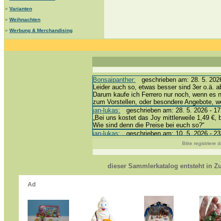
»
Varianten
»
Weihnachten
»
Werbung & Merchandising
Bonsaipanther:
geschrieben am: 28. 5. 2026
Leider auch so, etwas besser sind 3er o.ä. a
Darum kaufe ich Ferrero nur noch, wenn es 
zum Vorstellen, oder besondere Angebote, 
jan-lukas:
geschrieben am: 28. 5. 2026 - 17
„Bei uns kostet das Joy mittlerweile 1,49 €, 
Wie sind denn die Preise bei euch so?“
jan-lukas:
geschrieben am: 10. 5. 2026 - 23
erledigt *bussi*
Bitte registriere
Bonsaipanther:
geschrieben am: 10. 5. 2026
@ Harald
https://www.ue-ei-portal-sammlerkatalog.de/
dieser Sammlerkatalog entsteht in 
Dein Enkel sollte zur Strafe die nächsten 3
*bussi*
jan-lukas:
geschrieben am: 8. 5. 2026 - 12:
Für die Figuren VC307, 310, 318 und 326 ha
mein Enkel hat die leider weggeworfen *grrrr* 
jan-lukas:
geschrieben am: 29. 4. 2026 - 18
https://www.ferrero-