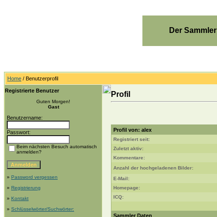
Der Sammler
Home
/ Benutzerprofil
Registrierte Benutzer
Profil
Guten Morgen!
Gast
Benutzername:
Profil von: alex
Passwort:
Registriert seit:
Beim nächsten Besuch automatisch
Zuletzt aktiv:
anmelden?
Kommentare:
Anzahl der hochgeladenen Bilder:
»
Password vergessen
E-Mail:
»
Registrierung
Homepage:
ICQ:
»
Kontakt
»
Schlüsselwörter/Suchwörter:
Sammler Daten