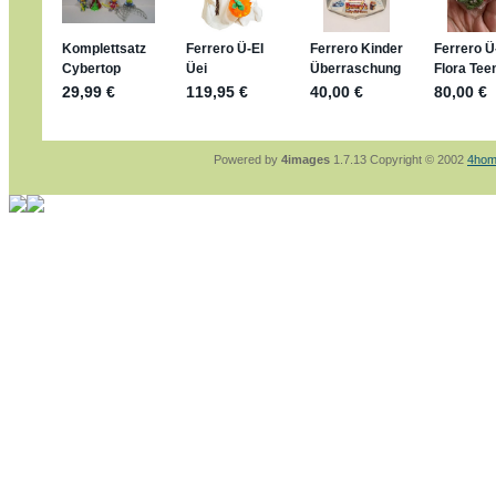
sammelspass.de/einladung/4B72FED814
jan-lukas:
geschrieben am: 28. 4. 2026 - 21
stimmt, jetzt fällt es mir auch ein
*Bussi*
Bonsaipanther:
geschrieben am: 28. 4. 2026
So habe ich das in Erinnerung ... oder?
Bonsaipanther:
geschrieben am: 28. 4. 2026
Nö, gabs nicht ... die 2020er EM oder WM w
Ferrero hat die aber trotzdem rausgebracht 
Powered by
4images
1.7.13 Copyright © 2002
4hom
jan-lukas:
geschrieben am: 28. 4. 2026 - 15
WM Sticker habe ich komplett, kommen die 
Gab es zur WM 2022 keine Teamsticker ???
im Netz finde ich auch keine Info
jan-lukas:
geschrieben am: 26. 4. 2026 - 11
Bin gerade begeistert, Figuren kann man sehr
klappt sehr gut mit dem Befehl - gerade stel
versucht es einfach mal mit ChatGPT, man k
erstellen.
jan-lukas:
geschrieben am: 26. 4. 2026 - 10
erledigt
Bonsaipanther:
geschrieben am: 26. 4. 2026
Ordner Metallfiguren - den Hinweis oben bitt
jan-lukas:
geschrieben am: 25. 4. 2026 - 22
So, Umzug beendet, hoffe es läuft jetzt bess
Bitte achtet auf fehlende Bilder
Danke
Bonsaipanther:
geschrieben am: 20. 4. 2026
NUR ist gut - habe 6 Stück gekauft und davo
Gibt jetzt auch die 3er-Handtaschen - sind mi