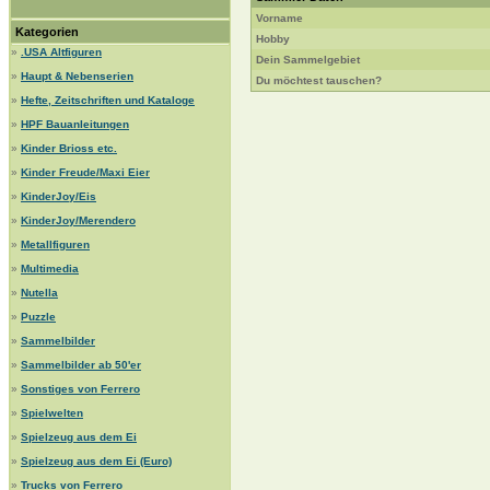
Vorname
Kategorien
Hobby
»
.USA Altfiguren
Dein Sammelgebiet
»
Haupt & Nebenserien
Du möchtest tauschen?
»
Hefte, Zeitschriften und Kataloge
»
HPF Bauanleitungen
»
Kinder Brioss etc.
»
Kinder Freude/Maxi Eier
»
KinderJoy/Eis
»
KinderJoy/Merendero
»
Metallfiguren
»
Multimedia
»
Nutella
»
Puzzle
»
Sammelbilder
»
Sammelbilder ab 50'er
»
Sonstiges von Ferrero
»
Spielwelten
»
Spielzeug aus dem Ei
»
Spielzeug aus dem Ei (Euro)
»
Trucks von Ferrero