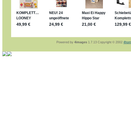
sammelspass.de/einladung/4B72FED814
jan-lukas:
geschrieben am: 28. 4. 2026 - 21
stimmt, jetzt fällt es mir auch ein
*Bussi*
Bonsaipanther:
geschrieben am: 28. 4. 2026
So habe ich das in Erinnerung ... oder?
Bonsaipanther:
geschrieben am: 28. 4. 2026
Nö, gabs nicht ... die 2020er EM oder WM w
Ferrero hat die aber trotzdem rausgebracht 
Powered by
4images
1.7.13 Copyright © 2002
4hom
jan-lukas:
geschrieben am: 28. 4. 2026 - 15
WM Sticker habe ich komplett, kommen die 
Gab es zur WM 2022 keine Teamsticker ???
im Netz finde ich auch keine Info
jan-lukas:
geschrieben am: 26. 4. 2026 - 11
Bin gerade begeistert, Figuren kann man sehr
klappt sehr gut mit dem Befehl - gerade stel
versucht es einfach mal mit ChatGPT, man k
erstellen.
jan-lukas:
geschrieben am: 26. 4. 2026 - 10
erledigt
Bonsaipanther:
geschrieben am: 26. 4. 2026
Ordner Metallfiguren - den Hinweis oben bitt
jan-lukas:
geschrieben am: 25. 4. 2026 - 22
So, Umzug beendet, hoffe es läuft jetzt bess
Bitte achtet auf fehlende Bilder
Danke
Bonsaipanther:
geschrieben am: 20. 4. 2026
NUR ist gut - habe 6 Stück gekauft und davo
Gibt jetzt auch die 3er-Handtaschen - sind mi