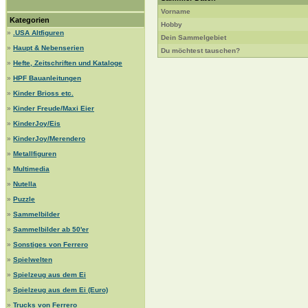
Vorname
Kategorien
Hobby
»
.USA Altfiguren
Dein Sammelgebiet
»
Haupt & Nebenserien
Du möchtest tauschen?
»
Hefte, Zeitschriften und Kataloge
»
HPF Bauanleitungen
»
Kinder Brioss etc.
»
Kinder Freude/Maxi Eier
»
KinderJoy/Eis
»
KinderJoy/Merendero
»
Metallfiguren
»
Multimedia
»
Nutella
»
Puzzle
»
Sammelbilder
»
Sammelbilder ab 50'er
»
Sonstiges von Ferrero
»
Spielwelten
»
Spielzeug aus dem Ei
»
Spielzeug aus dem Ei (Euro)
»
Trucks von Ferrero